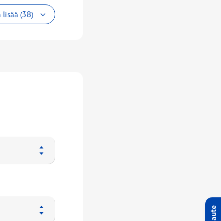
 lisää (38)
Palaute