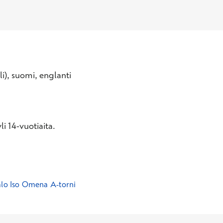
eli), suomi, englanti
i 14-vuotiaita.
alo Iso Omena A-torni