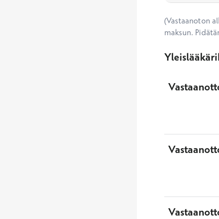
(Vastaanoton alk
maksun. Pidätä
Yleislääkär
Vastaanotto
Vastaanott
Vastaanott