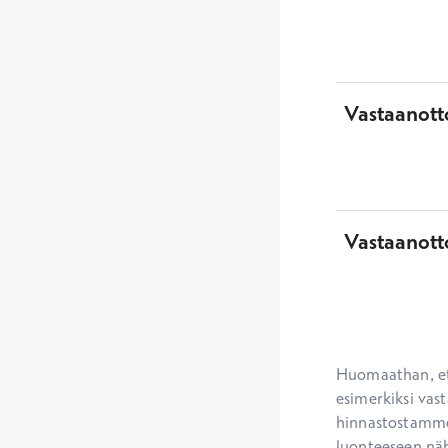
Vastaanotto
Vastaanott
Huomaathan, ett
esimerkiksi vast
hinnastostamme.
luonteeseen näh