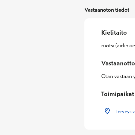
Vastaanoton tiedot
Kielitaito
ruotsi (äidinki
Vastaanotto
Otan vastaan yl
Toimipaikat
Terveyst