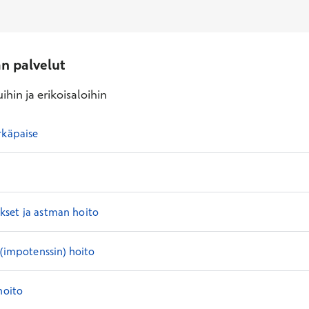
an palvelut
ihin ja erikoisaloihin
rkäpaise
set ja astman hoito
 (impotenssin) hoito
hoito