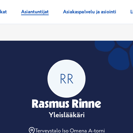
ikat
Asiantuntijat
Asiakaspalvelu ja asiointi
L
Rasmus Rinne
Yleislääkäri
Terveystalo Iso Omena A-torni