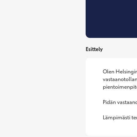
Esittely
Olen Helsingin
vastaanotollani
pientoimenpitei
Pidän vastaano
Lämpimästi ter