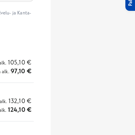
velu- ja Kanta-
105,10
€
alk.
97,10
€
n
alk.
132,10
€
alk.
124,10
€
alk.