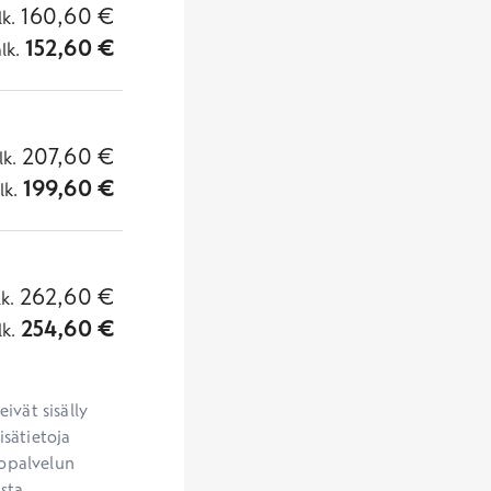
160,60
€
lk.
152,60
€
alk.
207,60
€
lk.
199,60
€
lk.
262,60
€
lk.
254,60
€
lk.
vät sisälly 
sätietoja 
opalvelun 
sta 