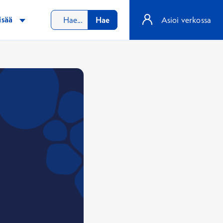
isää
Hae
Asioi verkossa