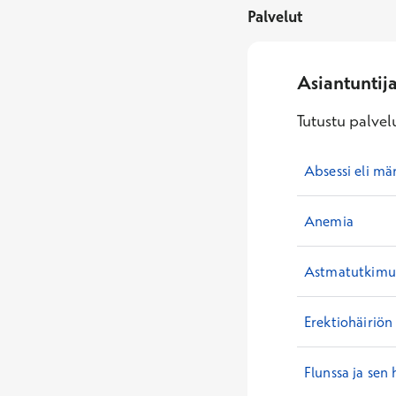
Palvelut
Asiantuntij
Tutustu palvelu
Absessi eli mä
Anemia
Astmatutkimuk
Erektiohäiriön
Flunssa ja sen 