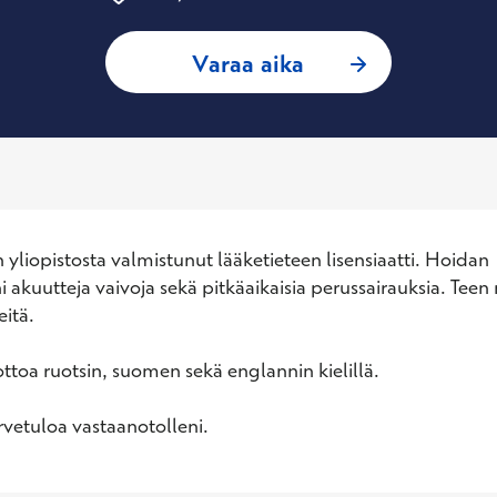
: Rasmus Rinne, Yl
Varaa aika
 yliopistosta valmistunut lääketieteen lisensiaatti. Hoidan 
 akuutteja vaivoja sekä pitkäaikaisia perussairauksia. Teen m
tä. 

ttoa ruotsin, suomen sekä englannin kielillä. 

vetuloa vastaanotolleni.