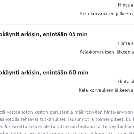
Hinta
a
Kela-korvauksen jälkeen
käynti arkisin, enintään 45 min
Hinta
a
Kela-korvauksen jälkeen
a
okäynti arkisin, enintään 60 min
Hinta
a
Kela-korvauksen jälkeen
a
ä vastaanoton keston perusteella määrittyvään hinta-arvioon ei
aanotolla tehtävät tutkimukset, lausunnot ja toimenpiteet, ks. li
 Jos varattu aika ei ole tarvittavaan hoitoon tai terveydenhoit
den riittävä, asiantuntijamme keskustelevat kanssasi tarpeellisi