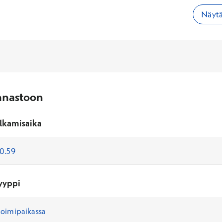
Näytä
nnastoon
lkamisaika
yyppi