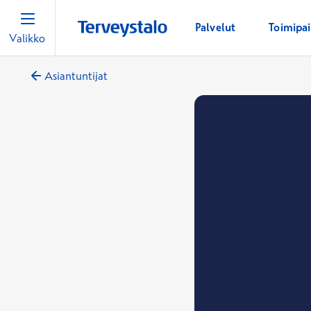
Palvelut
Toimipa
Valikko
Asiantuntijat