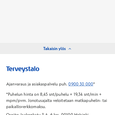
Takaisin ylös
Ajanvaraus ja asiakaspalvelu puh.
0900 30 000
*
*Puhelun hinta on 8,45 snt/puhelu + 19,34 snt/min +
mpm/pvm.
Jonotusajalta veloitetaan matkapuhelin- tai
paikallisverkkomaksu.
Osoite: Jaakonkatu 3 A, 6.krs, 00100 Helsinki