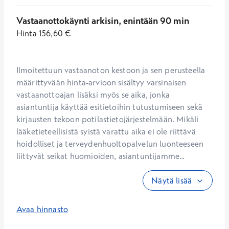
Vastaanottokäynti arkisin, enintään 90 min
Hinta
156,60
€
Ilmoitettuun vastaanoton kestoon ja sen perusteella 
määrittyvään hinta-arvioon sisältyy varsinaisen 
vastaanottoajan lisäksi myös se aika, jonka 
asiantuntija käyttää esitietoihin tutustumiseen sekä 
kirjausten tekoon potilastietojärjestelmään. Mikäli 
lääketieteellisistä syistä varattu aika ei ole riittävä 
hoidolliset ja terveydenhuoltopalvelun luonteeseen 
liittyvät seikat huomioiden, asiantuntijamme...
Näytä lisää
Avaa hinnasto