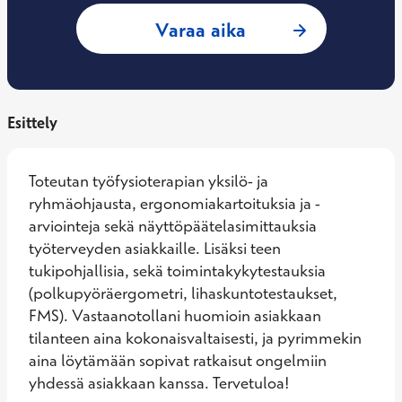
: Laura Rauhasalo,
Varaa aika
Esittely
Toteutan työfysioterapian yksilö- ja 
ryhmäohjausta, ergonomiakartoituksia ja -
arviointeja sekä näyttöpäätelasimittauksia 
työterveyden asiakkaille. Lisäksi teen 
tukipohjallisia, sekä toimintakykytestauksia 
(polkupyöräergometri, lihaskuntotestaukset, 
FMS). Vastaanotollani huomioin asiakkaan 
tilanteen aina kokonaisvaltaisesti, ja pyrimmekin 
aina löytämään sopivat ratkaisut ongelmiin 
yhdessä asiakkaan kanssa. Tervetuloa!