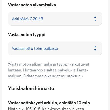
Vastaanoton alkamisaika
Vastaanoton tyyppi
(Vastaanoton alkamisaika ja tyyppi vaikuttavat
hintaan. Hinta-arvio sisältää palvelu- ja Kanta-
maksun. Pidätämme oikeudet muutoksiin.)
Yleislääkärihinnasto
Vastaanottokäynti arkisin, enintään 10 min
Hinta
alk.
105,10
€
,
Kela-korvauksen jälkeen