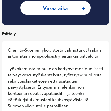
: Ville Paappanen,
Varaa aika
Esittely
Olen Itä-Suomen yliopistosta valmistunut lääkäri 
ja toimitan monipuolisesti yleislääkäripalveluita. 

Työkokemusta minulle on kertynyt monipuolisesti 
terveyskeskustyöskentelystä, työterveyshuollosta 
sekä yleislääketieteen että sisätautien 
päivystyksestä. Erityisenä mielenkiinnon 
kohteenani ovat syöpätaudit – ja teenkin 
väitöskirjatutkimustani keuhkosyövästä Itä-
Suomen yliopistolle parhaillaan. 
