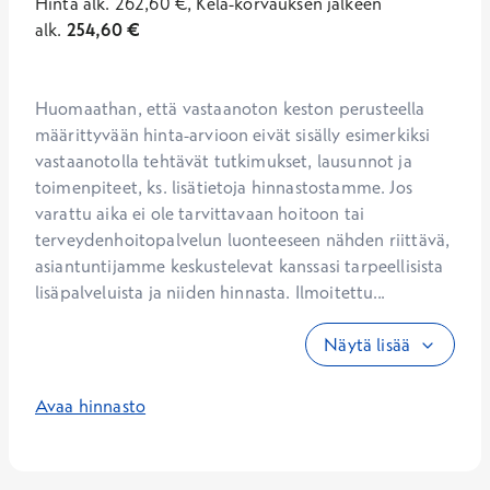
Hinta
alk.
262,60
€
,
Kela-korvauksen jälkeen
alk.
254,60
€
Huomaathan, että vastaanoton keston perusteella 
määrittyvään hinta-arvioon eivät sisälly esimerkiksi 
vastaanotolla tehtävät tutkimukset, lausunnot ja 
toimenpiteet, ks. lisätietoja hinnastostamme. Jos 
varattu aika ei ole tarvittavaan hoitoon tai 
terveydenhoitopalvelun luonteeseen nähden riittävä, 
asiantuntijamme keskustelevat kanssasi tarpeellisista 
lisäpalveluista ja niiden hinnasta. Ilmoitettu...
Näytä lisää
Avaa hinnasto