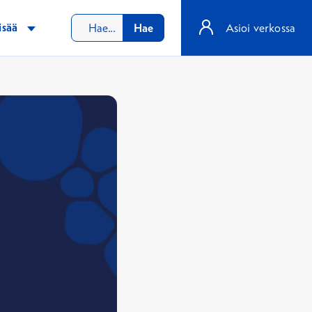
isää
Hae
Asioi verkossa
a