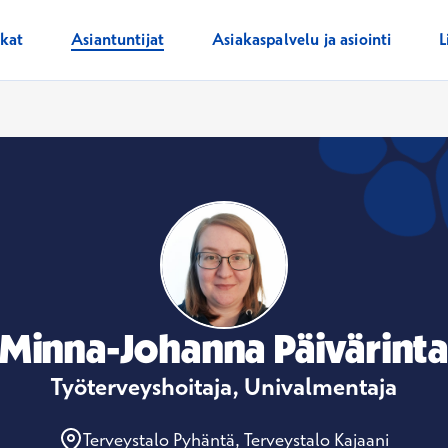
ikat
Asiantuntijat
Asiakaspalvelu ja asiointi
L
Minna-Johanna Päivärint
Työterveyshoitaja, Univalmentaja
Terveystalo Pyhäntä, Terveystalo Kajaani