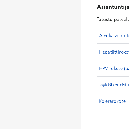
Asiantuntij
Tutustu palvelu
Aivokalvontul
Hepatiittiroko
HPV-rokote (p
Jäykkäkouristu
Kolerarokote