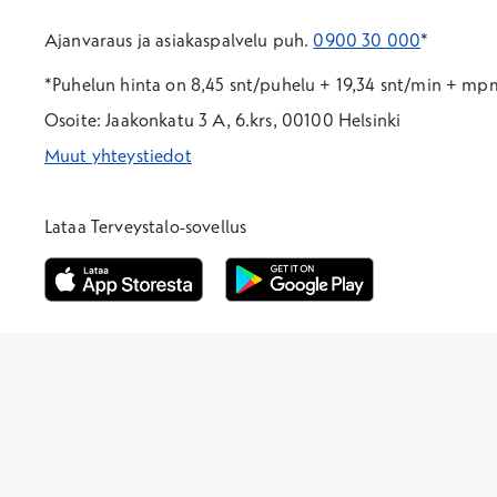
Ajanvaraus ja asiakaspalvelu puh.
0900 30 000
*
*Puhelun hinta on 8,45 snt/puhelu + 19,34 snt/min + m
Osoite: Jaakonkatu 3 A, 6.krs, 00100 Helsinki
Muut yhteystiedot
*Puhelun hinta on 8,35 snt/puhelu + 19,33 snt/min + mpm/
*Puhelun hinta on matkapuhelinliittymästä 8,35 snt/puhelu 
Lataa Terveystalo-sovellus
Avautuu uuteen ikkunaan
Avautuu uuteen ikkunaan
Henkilöasiakkaat
Hinnasto