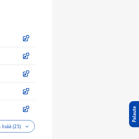
Palaute
 lisää (25)