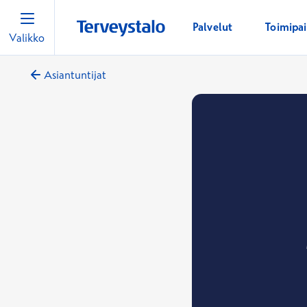
Palvelut
Toimipa
Valikko
Asiantuntijat