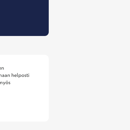
äivärinta, Työterveyshoitaja, Univalmentaja
n 
maan helposti 
myös 