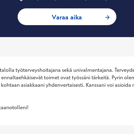
: Minna-Johanna P
Varaa aika
talolla työterveyshoitajana sekä univalmentajana. Terveyde
 ennaltaehkäisevät toimet ovat työssäni tärkeitä. Pyrin ole
a kohtaan asiakkaani yhdenvertaisesti. Kanssani voi asioida 
taanotolleni!