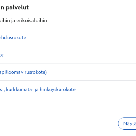
an palvelut
ihin ja erikoisaloihin
ehdusrokote
te
apilloomavirusrokote)
s-, kurkkumätä- ja hinkuyskärokote
Näytä