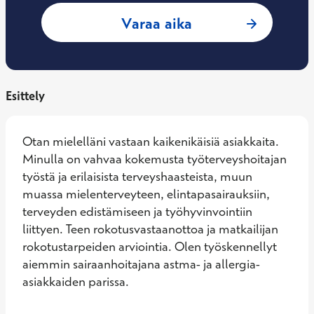
: Annukka Puolamä
Varaa aika
Esittely
Otan mielelläni vastaan kaikenikäisiä asiakkaita. 
Minulla on vahvaa kokemusta työterveyshoitajan 
työstä ja erilaisista terveyshaasteista, muun 
muassa mielenterveyteen, elintapasairauksiin, 
terveyden edistämiseen ja työhyvinvointiin  
liittyen. Teen rokotusvastaanottoa ja matkailijan 
rokotustarpeiden arviointia. Olen työskennellyt 
aiemmin sairaanhoitajana astma- ja allergia-
asiakkaiden parissa.