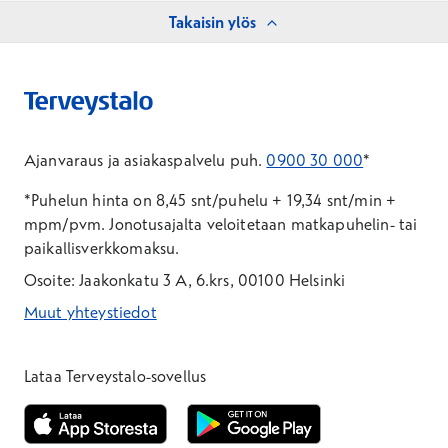
Takaisin ylös
Ajanvaraus ja asiakaspalvelu puh.
0900 30 000
*
*Puhelun hinta on 8,45 snt/puhelu + 19,34 snt/min +
mpm/pvm.
Jonotusajalta veloitetaan matkapuhelin- tai
paikallisverkkomaksu.
Osoite: Jaakonkatu 3 A, 6.krs, 00100 Helsinki
Muut yhteystiedot
*Puhelun hinta on 8,35 snt/puhelu + 19,33 snt/min + mpm/pvm
*Puhelun hinta on matkapuhelinliittymästä 8,35 snt/puhelu + 
Lataa Terveystalo-sovellus