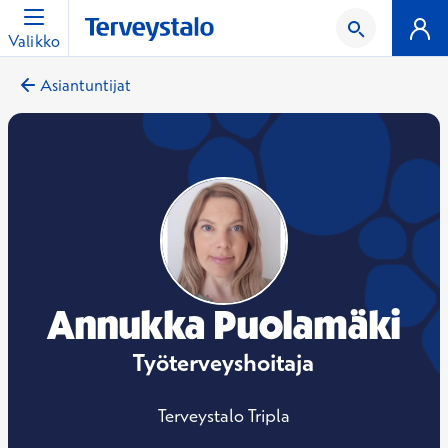
Valikko
Asiantuntijat
Annukka Puolamäki
Työterveyshoitaja
Terveystalo Tripla