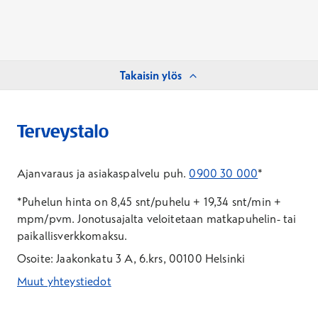
Takaisin ylös
Ajanvaraus ja asiakaspalvelu puh.
0900 30 000
*
*Puhelun hinta on 8,45 snt/puhelu + 19,34 snt/min +
mpm/pvm.
Jonotusajalta veloitetaan matkapuhelin- tai
paikallisverkkomaksu.
Osoite: Jaakonkatu 3 A, 6.krs, 00100 Helsinki
Muut yhteystiedot
*Puhelun hinta on 8,35 snt/puhelu + 19,33 snt/min + mpm/pvm
*Puhelun hinta on matkapuhelinliittymästä 8,35 snt/puhelu + 