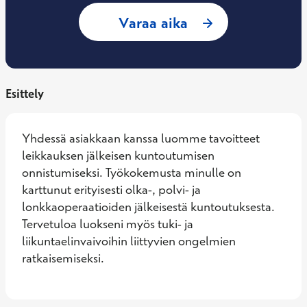
: Henna Mäki, Fysi
Varaa aika
Esittely
Yhdessä asiakkaan kanssa luomme tavoitteet 
leikkauksen jälkeisen kuntoutumisen 
onnistumiseksi. Työkokemusta minulle on 
karttunut erityisesti olka-, polvi- ja 
lonkkaoperaatioiden jälkeisestä kuntoutuksesta. 
Tervetuloa luokseni myös tuki- ja 
liikuntaelinvaivoihin liittyvien ongelmien 
ratkaisemiseksi.