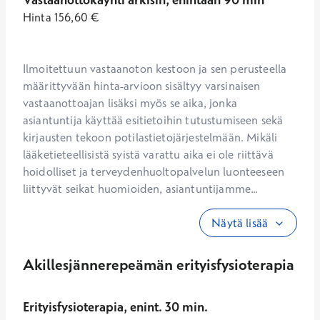
Hinta
156,60
€
Ilmoitettuun vastaanoton kestoon ja sen perusteella 
määrittyvään hinta-arvioon sisältyy varsinaisen 
vastaanottoajan lisäksi myös se aika, jonka 
asiantuntija käyttää esitietoihin tutustumiseen sekä 
kirjausten tekoon potilastietojärjestelmään. Mikäli 
lääketieteellisistä syistä varattu aika ei ole riittävä 
hoidolliset ja terveydenhuoltopalvelun luonteeseen 
liittyvät seikat huomioiden, asiantuntijamme...
Näytä lisää
Akillesjännerepeämän erityisfysioterapia
Erityisfysioterapia, enint. 30 min.