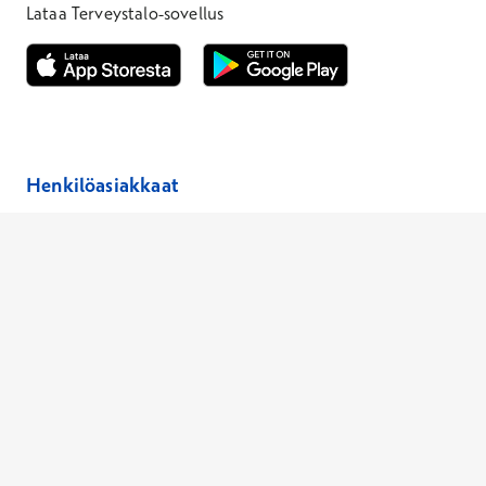
Lataa Terveystalo-sovellus
Avautuu uuteen ikkunaan
Avautuu uuteen ikkunaan
Henkilöasiakkaat
Hinnasto
Ajanvaraus
Toimipaikat
Asiantuntijat
Anna palautetta