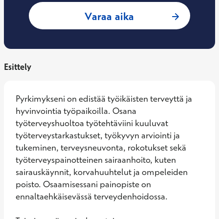
: Helmi Matikaine
Varaa aika
Esittely
Pyrkimykseni on edistää työikäisten terveyttä ja 
hyvinvointia työpaikoilla. Osana 
työterveyshuoltoa työtehtäviini kuuluvat 
työterveystarkastukset, työkyvyn arviointi ja 
tukeminen, terveysneuvonta, rokotukset sekä 
työterveyspainotteinen sairaanhoito, kuten 
sairauskäynnit, korvahuuhtelut ja ompeleiden 
poisto. Osaamisessani painopiste on 
ennaltaehkäisevässä terveydenhoidossa. 
