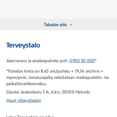
Takaisin ylös
Ajanvaraus ja asiakaspalvelu puh.
0900 30 000
*
*Puhelun hinta on 8,45 snt/puhelu + 19,34 snt/min +
mpm/pvm.
Jonotusajalta veloitetaan matkapuhelin- tai
paikallisverkkomaksu.
Osoite: Jaakonkatu 3 A, 6.krs, 00100 Helsinki
Muut yhteystiedot
*Puhelun hinta on 8,35 snt/puhelu + 19,33 snt/min + mpm/pvm
*Puhelun hinta on matkapuhelinliittymästä 8,35 snt/puhelu + 