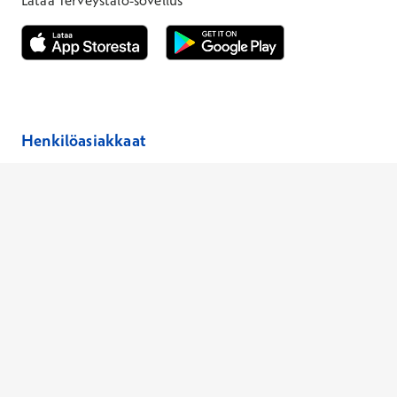
Lataa Terveystalo-sovellus
Avautuu uuteen ikkunaan
Avautuu uuteen ikkunaan
Henkilöasiakkaat
Hinnasto
Ajanvaraus
Toimipaikat
Asiantuntijat
Anna palautetta