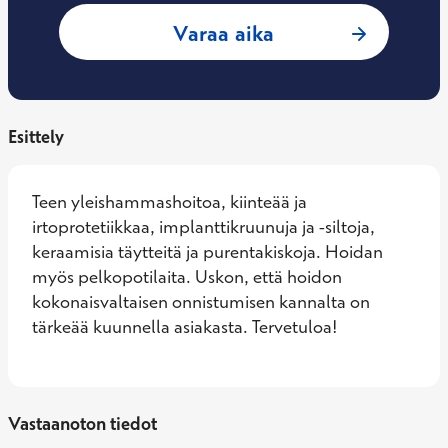
: Aleksandr Mast
Varaa aika
Esittely
Teen yleishammashoitoa, kiinteää ja 
irtoprotetiikkaa, implanttikruunuja ja -siltoja, 
keraamisia täytteitä ja purentakiskoja. Hoidan 
myös pelkopotilaita. Uskon, että hoidon 
kokonaisvaltaisen onnistumisen kannalta on 
tärkeää kuunnella asiakasta. Tervetuloa!
Vastaanoton tiedot