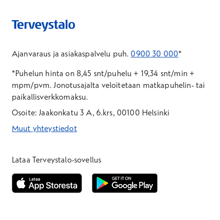
Ajanvaraus ja asiakaspalvelu puh.
0900 30 000
*
*Puhelun hinta on 8,45 snt/puhelu + 19,34 snt/min +
mpm/pvm.
Jonotusajalta veloitetaan matkapuhelin- tai
paikallisverkkomaksu.
Osoite: Jaakonkatu 3 A, 6.krs, 00100 Helsinki
Muut yhteystiedot
*Puhelun hinta on 8,35 snt/puhelu + 19,33 snt/min + mpm/pvm
*Puhelun hinta on matkapuhelinliittymästä 8,35 snt/puhelu + 
Lataa Terveystalo-sovellus
Avautuu uuteen ikkunaan
Avautuu uuteen ikkunaan