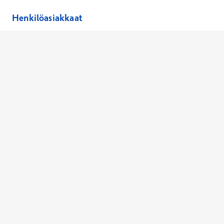
Henkilöasiakkaat
Hinnasto
Ajanvaraus
Toimipaikat
Asiantuntijat
Anna palautetta
Ajan peruutus
Kaikki palvelut