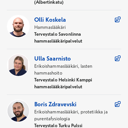
(Albertinkatu)
Olli
Koskela
Hammaslääkäri
Terveystalo Savonlinna
hammaslääkäripalvelut
Ulla
Saarnisto
Erikoishammaslääkäri, lasten
hammashoito
Terveystalo Helsinki Kamppi
hammaslääkäripalvelut
Boris
Zdravevski
Erikoishammaslääkäri, protetiikka ja
purentafysiologia
Terveystalo Turku Pulssi