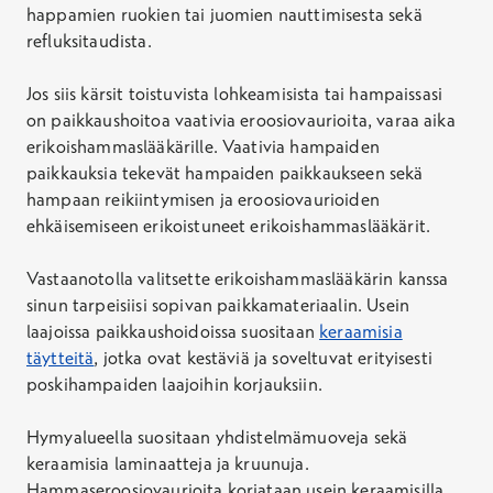
happamien ruokien tai juomien nauttimisesta sekä
refluksitaudista.
Jos siis kärsit toistuvista lohkeamisista tai hampaissasi
on paikkaushoitoa vaativia eroosiovaurioita, varaa aika
erikoishammaslääkärille. Vaativia hampaiden
paikkauksia tekevät hampaiden paikkaukseen sekä
hampaan reikiintymisen ja eroosiovaurioiden
ehkäisemiseen erikoistuneet erikoishammaslääkärit.
Vastaanotolla valitsette erikoishammaslääkärin kanssa
sinun tarpeisiisi sopivan paikkamateriaalin. Usein
laajoissa paikkaushoidoissa suositaan
keraamisia
täytteitä
, jotka ovat kestäviä ja soveltuvat erityisesti
poskihampaiden laajoihin korjauksiin.
Hymyalueella suositaan yhdistelmämuoveja sekä
keraamisia laminaatteja ja kruunuja.
Hammaseroosiovaurioita korjataan usein keraamisilla