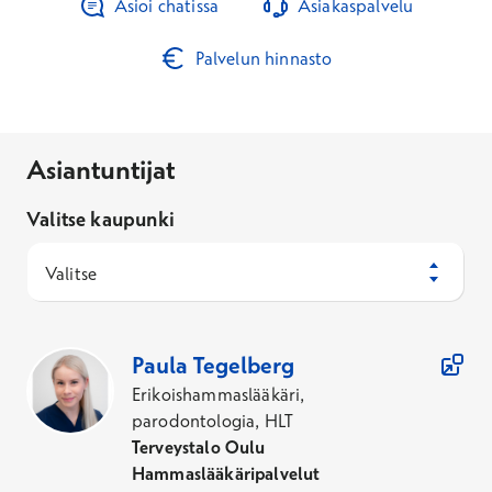
Asioi chatissa
Asiakaspalvelu
Palvelun hinnasto
Asiantuntijat
Valitse kaupunki
Valitse
23
Asiantuntijaa
Paula
Tegelberg
Erikoishammaslääkäri,
parodontologia, HLT
Terveystalo Oulu
Hammaslääkäripalvelut