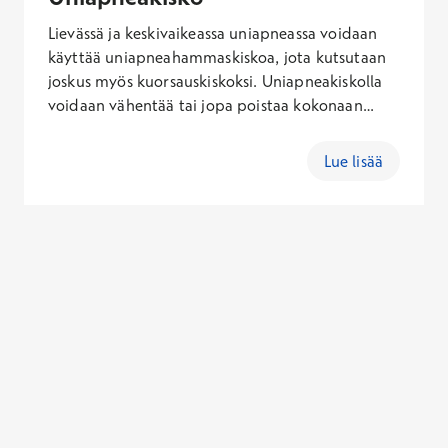
Hoidon kokonaishinta riippuu yksilöllisistä
Lievässä ja keskivaikeassa uniapneassa voidaan
tarpeista.
käyttää uniapneahammaskiskoa, jota kutsutaan
joskus myös kuorsauskiskoksi. Uniapneakiskolla
voidaan vähentää tai jopa poistaa kokonaan
hengityskatkokset ja kuorsaaminen, ja näin
vaikuttaa unen laatuun syventämällä ja
Lue lisää
parantamalla sitä.