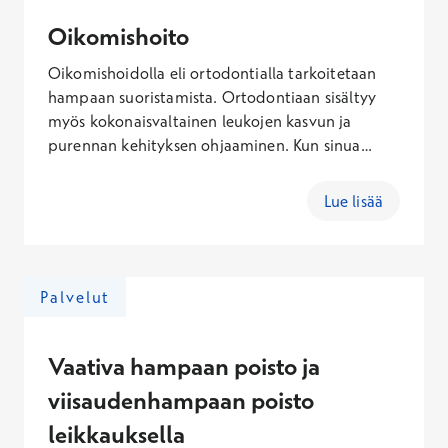
Oikomishoito
Oikomishoidolla eli ortodontialla tarkoitetaan
hampaan suoristamista. Ortodontiaan sisältyy
myös kokonaisvaltainen leukojen kasvun ja
purennan kehityksen ohjaaminen. Kun sinua
kiinnostaa oikomishoito ja sen mahdollisuudet,
varaa aika oikomishoidon erikoishammaslääkärin
Lue lisää
konsultaatioon. Vastaanotolla sinulle tehdään
perusteellinen suun ja hampaiden tarkastus, jossa
hampaiston ongelmat selvitetään.
Arviointikäynnin kokonaishinta
Palvelut
erikoishammaslääkärin tekemänä sisältäen
käynti- ja Kanta-maksun on 139,10 – 377,60 €
(arkisin), 155,60 – 432,10 € (lauantaisin), 180,10 –
Vaativa hampaan poisto ja
514,10 € (sunnuntaisin). Mahdolliset
viisaudenhampaan poisto
röntgentutkimukset laskutetaan erikseen
leikkauksella
hinnaston mukaisesti.