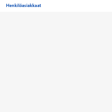
Henkilöasiakkaat
Hinnasto
Ajanvaraus
Toimipaikat
Asiantuntijat
Anna palautetta
Ajan peruutus
Kaikki palvelut