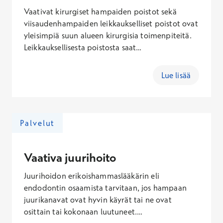
Vaativat kirurgiset hampaiden poistot sekä
viisaudenhampaiden leikkaukselliset poistot ovat
yleisimpiä suun alueen kirurgisia toimenpiteitä.
Leikkauksellisesta poistosta saat
hammaslääkäriltäsi erillisen kustannusarvion.
Leikkauksellisen hampaan poiston kokonaishinta
Lue lisää
erikoishammaslääkärin tekemänä sisältäen
käynti- ja Kanta-maksun on 510,60 – 859,60 €
(arkisin), 586,60 – 991,10 € (lauantaisin), 700,60
– 1189,10 € (sunnuntaisin). Hinta määräytyy
Palvelut
poiston vaativuuden mukaan.
Vaativa juurihoito
Juurihoidon erikoishammaslääkärin eli
endodontin osaamista tarvitaan, jos hampaan
juurikanavat ovat hyvin käyrät tai ne ovat
osittain tai kokonaan luutuneet.