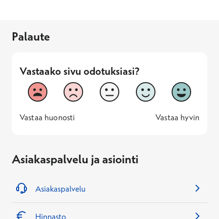
Palaute
Vastaako sivu odotuksiasi?
Vastaako sivu odotuksiasi?
1
2
3
4
5
Vastaa huonosti
Vastaa hyv
1 -
—
5 -
Vastaa huonosti
Vastaa hyvin
Asiakaspalvelu ja asiointi
Asiakaspalvelu
Hinnasto