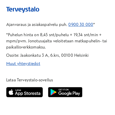
Ajanvaraus ja asiakaspalvelu puh.
0900 30 000
*
*Puhelun hinta on 8,45 snt/puhelu + 19,34 snt/min +
mpm/pvm.
Jonotusajalta veloitetaan matkapuhelin- tai
paikallisverkkomaksu.
Osoite: Jaakonkatu 3 A, 6.krs, 00100 Helsinki
Muut yhteystiedot
*Puhelun hinta on 8,35 snt/puhelu + 19,33 snt/min + mpm/pvm
*Puhelun hinta on matkapuhelinliittymästä 8,35 snt/puhelu + 
Lataa Terveystalo-sovellus
Avautuu uuteen ikkunaan
Avautuu uuteen ikkunaan