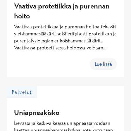
erikseen hinnaston mukaisesti.
Vaativa protetiikka ja purennan
hoito
Vaativaa protetiikkaa ja purennan hoitoa tekevät
yleishammaslääkärit sekä erityisesti protetiikan ja
purentafysiologian erikoishammaslääkärit.
Vaativassa proteettisessa hoidossa voidaan
esimerkiksi korvata useampi hammas
proteettisella rakenteella. Vaativia purennan
Lue lisää
hoitoja ovat esimerkiksi purennan korottaminen
paikkojen ja kruunujen avulla sekä oikomishoitoa
vaativa purennan hoito yhteistyössä muiden
erikoisalojen kanssa. Arviointikäynnin
Palvelut
kokonaishinta sisältäen käynti- ja Kanta-maksun
on 115,10 – 377,60 € (arkisin), 127,60 – 432,10 €
(lauantaisin), 146,60 – 514,10 € (sunnuntaisin).
Uniapneakisko
Hoidon kokonaishinta riippuu yksilöllisistä
Lievässä ja keskivaikeassa uniapneassa voidaan
tarpeista.
käyttää uniapneahammaskiskoa, jota kutsutaan