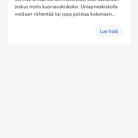
joskus myös kuorsauskiskoksi. Uniapneakiskolla
voidaan vähentää tai jopa poistaa kokonaan
hengityskatkokset ja kuorsaaminen, ja näin
vaikuttaa unen laatuun syventämällä ja
Lue lisää
parantamalla sitä.