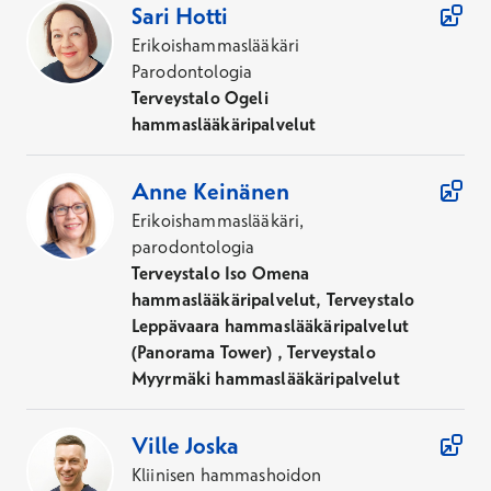
Sari
Hotti
Erikoishammaslääkäri
Parodontologia
Terveystalo Ogeli
hammaslääkäripalvelut
Anne
Keinänen
Erikoishammaslääkäri,
parodontologia
Terveystalo Iso Omena
hammaslääkäripalvelut, Terveystalo
Leppävaara hammaslääkäripalvelut
(Panorama Tower) , Terveystalo
Myyrmäki hammaslääkäripalvelut
Ville
Joska
Kliinisen hammashoidon