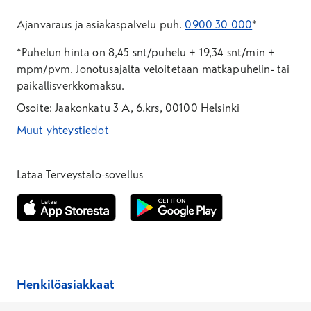
Ajanvaraus ja asiakaspalvelu puh.
0900 30 000
*
*Puhelun hinta on 8,45 snt/puhelu + 19,34 snt/min +
mpm/pvm.
Jonotusajalta veloitetaan matkapuhelin- tai
paikallisverkkomaksu.
Osoite: Jaakonkatu 3 A, 6.krs, 00100 Helsinki
Muut yhteystiedot
*Puhelun hinta on 8,35 snt/puhelu + 19,33 snt/min + mpm/pvm
*Puhelun hinta on matkapuhelinliittymästä 8,35 snt/puhelu + 
Lataa Terveystalo-sovellus
Avautuu uuteen ikkunaan
Avautuu uuteen ikkunaan
Henkilöasiakkaat