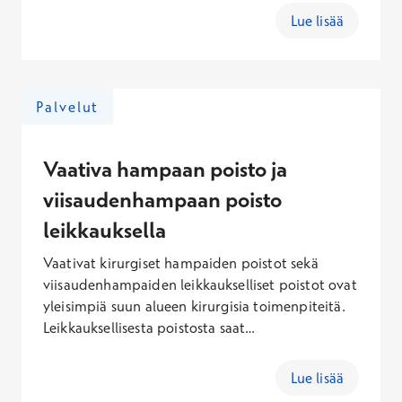
varaa aika oikomishoidon erikoishammaslääkärin
Lue lisää
konsultaatioon. Vastaanotolla sinulle tehdään
perusteellinen suun ja hampaiden tarkastus, jossa
hampaiston ongelmat selvitetään.
Arviointikäynnin kokonaishinta
Palvelut
erikoishammaslääkärin tekemänä sisältäen
käynti- ja Kanta-maksun on 139,10 – 377,60 €
(arkisin), 155,60 – 432,10 € (lauantaisin), 180,10 –
Vaativa hampaan poisto ja
514,10 € (sunnuntaisin). Mahdolliset
viisaudenhampaan poisto
röntgentutkimukset laskutetaan erikseen
leikkauksella
hinnaston mukaisesti.
Vaativat kirurgiset hampaiden poistot sekä
viisaudenhampaiden leikkaukselliset poistot ovat
yleisimpiä suun alueen kirurgisia toimenpiteitä.
Leikkauksellisesta poistosta saat
hammaslääkäriltäsi erillisen kustannusarvion.
Leikkauksellisen hampaan poiston kokonaishinta
Lue lisää
erikoishammaslääkärin tekemänä sisältäen