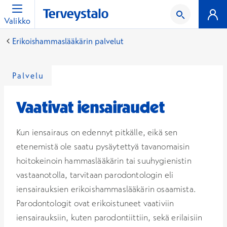
Valikko
Erikoishammaslääkärin palvelut
Palvelu
Vaativat iensairaudet
Kun iensairaus on edennyt pitkälle, eikä sen
etenemistä ole saatu pysäytettyä tavanomaisin
hoitokeinoin hammaslääkärin tai suuhygienistin
vastaanotolla, tarvitaan parodontologin eli
iensairauksien erikoishammaslääkärin osaamista.
Parodontologit ovat erikoistuneet vaativiin
iensairauksiin, kuten parodontiittiin, sekä erilaisiin