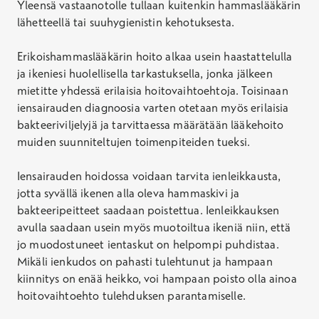
Yleensä vastaanotolle tullaan kuitenkin hammaslääkärin
lähetteellä tai suuhygienistin kehotuksesta.
Erikoishammaslääkärin hoito alkaa usein haastattelulla
ja ikeniesi huolellisella tarkastuksella, jonka jälkeen
mietitte yhdessä erilaisia hoitovaihtoehtoja. Toisinaan
iensairauden diagnoosia varten otetaan myös erilaisia
bakteeriviljelyjä ja tarvittaessa määrätään lääkehoito
muiden suunniteltujen toimenpiteiden tueksi.
Iensairauden hoidossa voidaan tarvita ienleikkausta,
jotta syvällä ikenen alla oleva hammaskivi ja
bakteeripeitteet saadaan poistettua. Ienleikkauksen
avulla saadaan usein myös muotoiltua ikeniä niin, että
jo muodostuneet ientaskut on helpompi puhdistaa.
Mikäli ienkudos on pahasti tulehtunut ja hampaan
kiinnitys on enää heikko, voi hampaan poisto olla ainoa
hoitovaihtoehto tulehduksen parantamiselle.