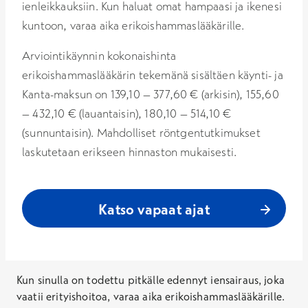
ienleikkauksiin. Kun haluat omat hampaasi ja ikenesi
kuntoon, varaa aika erikoishammaslääkärille.
Arviointikäynnin kokonaishinta
erikoishammaslääkärin tekemänä sisältäen käynti- ja
Kanta-maksun on 139,10 – 377,60 € (arkisin), 155,60
– 432,10 € (lauantaisin), 180,10 – 514,10 €
(sunnuntaisin). Mahdolliset röntgentutkimukset
laskutetaan erikseen hinnaston mukaisesti.
Katso vapaat ajat
Kun sinulla on todettu pitkälle edennyt iensairaus, joka
vaatii erityishoitoa, varaa aika erikoishammaslääkärille.