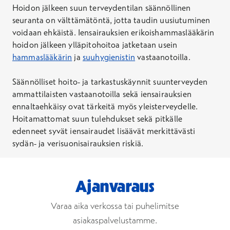
Hoidon jälkeen suun terveydentilan säännöllinen
seuranta on välttämätöntä, jotta taudin uusiutuminen
voidaan ehkäistä. Iensairauksien erikoishammaslääkärin
hoidon jälkeen ylläpitohoitoa jatketaan usein
hammaslääkärin
ja
suuhygienistin
vastaanotoilla.
Säännölliset hoito- ja tarkastuskäynnit suunterveyden
ammattilaisten vastaanotoilla sekä iensairauksien
ennaltaehkäisy ovat tärkeitä myös yleisterveydelle.
Hoitamattomat suun tulehdukset sekä pitkälle
edenneet syvät iensairaudet lisäävät merkittävästi
sydän- ja verisuonisairauksien riskiä.
Ajanvaraus
Varaa aika verkossa tai puhelimitse
asiakaspalvelustamme.