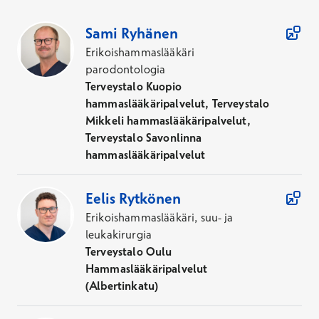
21
Asiantuntijaa
Sami
Ryhänen
Erikoishammaslääkäri
parodontologia
Terveystalo Kuopio
hammaslääkäripalvelut, Terveystalo
Mikkeli hammaslääkäripalvelut,
Terveystalo Savonlinna
hammaslääkäripalvelut
Eelis
Rytkönen
Erikoishammaslääkäri, suu- ja
leukakirurgia
Terveystalo Oulu
Hammaslääkäripalvelut
(Albertinkatu)