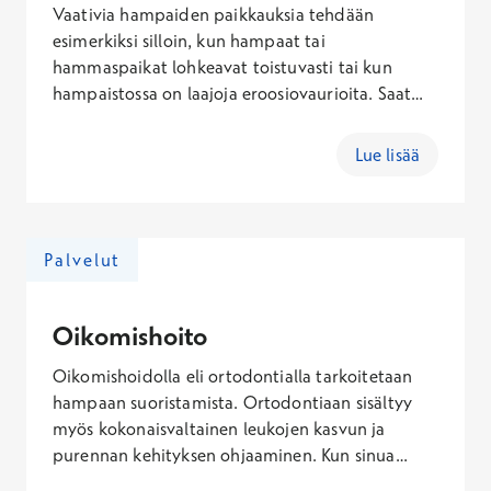
Vaativia hampaiden paikkauksia tehdään
esimerkiksi silloin, kun hampaat tai
hammaspaikat lohkeavat toistuvasti tai kun
hampaistossa on laajoja eroosiovaurioita. Saat
tarkemman kustannusarvion hammaslääkäriltä
arviointikäynnillä. Arviointikäynnin
Lue lisää
kokonaishinta sisältäen käynti- ja Kanta-maksun
on 115,10 – 377,60 € (arkisin), 127,60 – 432,10 €
(lauantaisin), 146,60 – 514,10 € (sunnuntaisin).
Hoidon kokonaishinta riippuu yksilöllisistä
Palvelut
tarpeista.
Oikomishoito
Oikomishoidolla eli ortodontialla tarkoitetaan
hampaan suoristamista. Ortodontiaan sisältyy
myös kokonaisvaltainen leukojen kasvun ja
purennan kehityksen ohjaaminen. Kun sinua
kiinnostaa oikomishoito ja sen mahdollisuudet,