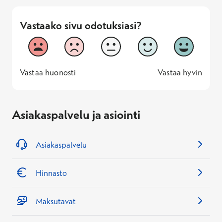
Vastaako sivu odotuksiasi?
Vastaako sivu odotuksiasi?
1
2
3
4
5
Vastaa huonosti
Vastaa hyv
1 -
—
5 -
Vastaa huonosti
Vastaa hyvin
Asiakaspalvelu ja asiointi
Asiakaspalvelu
Hinnasto
Maksutavat