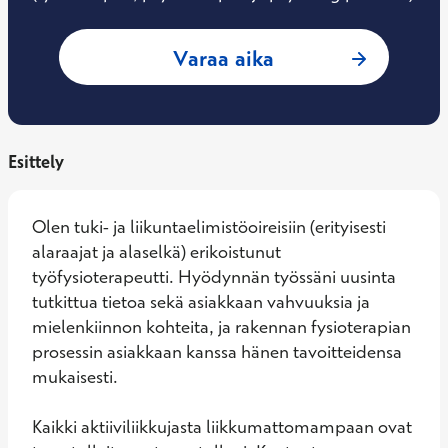
: Taru Hurmekoski,
Varaa aika
Esittely
Olen tuki- ja liikuntaelimistöoireisiin (erityisesti 
alaraajat ja alaselkä) erikoistunut 
työfysioterapeutti. Hyödynnän työssäni uusinta 
tutkittua tietoa sekä asiakkaan vahvuuksia ja 
mielenkiinnon kohteita, ja rakennan fysioterapian 
prosessin asiakkaan kanssa hänen tavoitteidensa 
mukaisesti. 

Kaikki aktiiviliikkujasta liikkumattomampaan ovat 