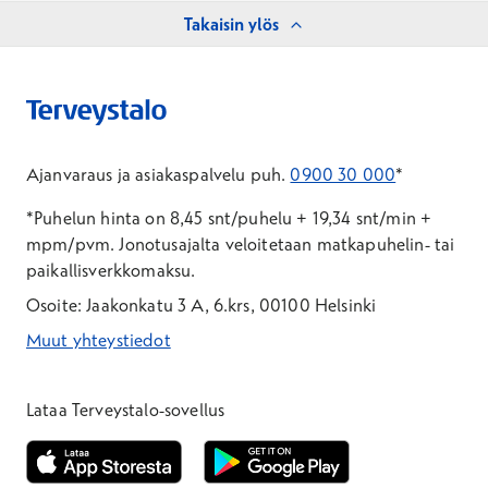
Takaisin ylös
Ajanvaraus ja asiakaspalvelu puh.
0900 30 000
*
*Puhelun hinta on 8,45 snt/puhelu + 19,34 snt/min +
mpm/pvm.
Jonotusajalta veloitetaan matkapuhelin- tai
paikallisverkkomaksu.
Osoite: Jaakonkatu 3 A, 6.krs, 00100 Helsinki
Muut yhteystiedot
*Puhelun hinta on 8,35 snt/puhelu + 19,33 snt/min + mpm/pvm
*Puhelun hinta on matkapuhelinliittymästä 8,35 snt/puhelu + 
Lataa Terveystalo-sovellus