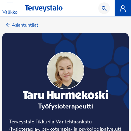
Valikko
Asiantuntijat
Taru Hurmekoski
Työfysioterapeutti
Terveystalo Tikkurila Väritehtaankatu
(fysioterapia-, psykoterapia- ja psykologipalvelut)