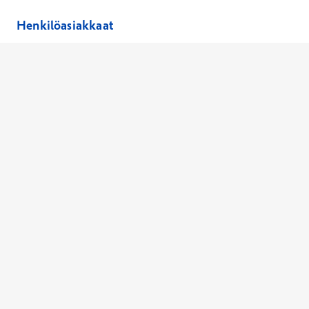
Henkilöasiakkaat
Hinnasto
Ajanvaraus
Toimipaikat
Asiantuntijat
Anna palautetta
Ajan peruutus
Kaikki palvelut