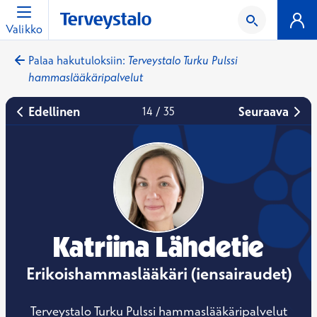
Valikko
Palaa hakutuloksiin
:
Terveystalo Turku Pulssi
hammaslääkäripalvelut
Edellinen
Seuraava
14
/
35
Katriina Lähdetie
Erikoishammaslääkäri (iensairaudet)
Terveystalo Turku Pulssi hammaslääkäripalvelut