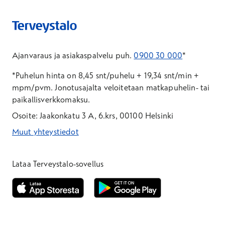
Ajanvaraus ja asiakaspalvelu puh.
0900 30 000
*
*Puhelun hinta on 8,45 snt/puhelu + 19,34 snt/min +
mpm/pvm.
Jonotusajalta veloitetaan matkapuhelin- tai
paikallisverkkomaksu.
Osoite: Jaakonkatu 3 A, 6.krs, 00100 Helsinki
Muut yhteystiedot
*Puhelun hinta on 8,35 snt/puhelu + 19,33 snt/min + mpm/pvm
*Puhelun hinta on matkapuhelinliittymästä 8,35 snt/puhelu + 
Lataa Terveystalo-sovellus
Avautuu uuteen ikkunaan
Avautuu uuteen ikkunaan