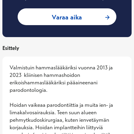
: Katriina Lähdeti
Varaa aika
Esittely
Valmistuin hammaslääkäriksi vuonna 2013 ja 
2023  kliinisen hammashoidon 
erikoishammaslääkäriksi pääaineenani 
parodontologia.

Hoidan vaikeaa parodontiittia ja muita ien- ja 
limakalvosairauksia. Teen suun alueen 
pehmytkudoskirurgiaa, kuten ienvetäymän 
korjauksia. Hoidan implantteihin liittyviä 