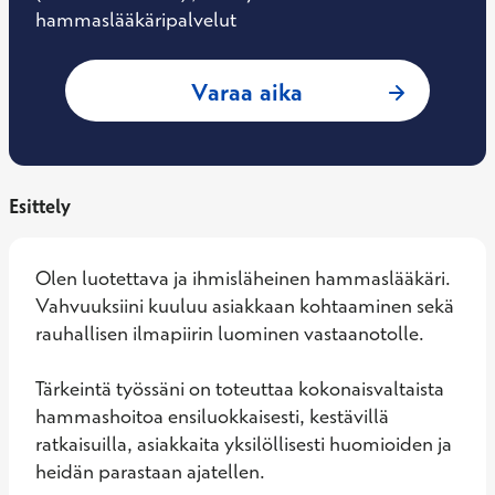
hammaslääkäripalvelut
: Joel Kuusikoski
Varaa aika
Esittely
Olen luotettava ja ihmisläheinen hammaslääkäri. 
Vahvuuksiini kuuluu asiakkaan kohtaaminen sekä 
rauhallisen ilmapiirin luominen vastaanotolle.

Tärkeintä työssäni on toteuttaa kokonaisvaltaista 
hammashoitoa ensiluokkaisesti, kestävillä 
ratkaisuilla, asiakkaita yksilöllisesti huomioiden ja 
heidän parastaan ajatellen.
