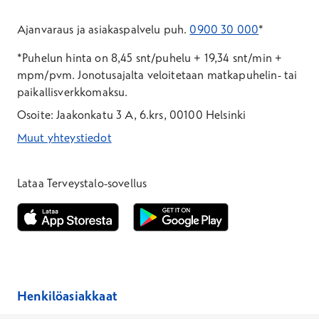
Ajanvaraus ja asiakaspalvelu puh.
0900 30 000
*
*Puhelun hinta on 8,45 snt/puhelu + 19,34 snt/min +
mpm/pvm.
Jonotusajalta veloitetaan matkapuhelin- tai
paikallisverkkomaksu.
Osoite: Jaakonkatu 3 A, 6.krs, 00100 Helsinki
Muut yhteystiedot
*Puhelun hinta on 8,35 snt/puhelu + 19,33 snt/min + mpm/pvm
*Puhelun hinta on matkapuhelinliittymästä 8,35 snt/puhelu + 
Lataa Terveystalo-sovellus
Avautuu uuteen ikkunaan
Avautuu uuteen ikkunaan
Henkilöasiakkaat