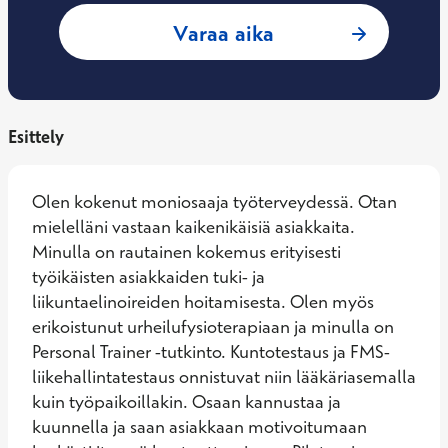
: Annukka Knuutin
Varaa aika
Esittely
Olen kokenut moniosaaja työterveydessä. Otan 
mielelläni vastaan kaikenikäisiä asiakkaita. 
Minulla on rautainen kokemus erityisesti 
työikäisten asiakkaiden tuki- ja 
liikuntaelinoireiden hoitamisesta. Olen myös 
erikoistunut urheilufysioterapiaan ja minulla on 
Personal Trainer -tutkinto. Kuntotestaus ja FMS-
liikehallintatestaus onnistuvat niin lääkäriasemalla 
kuin työpaikoillakin. Osaan kannustaa ja 
kuunnella ja saan asiakkaan motivoitumaan 