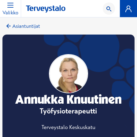
Valikko
Asiantuntijat
Annukka Knuutinen
Työfysioterapeutti
Terveystalo Keskuskatu