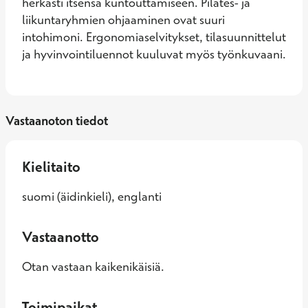
herkästi itsensä kuntouttamiseen. Pilates- ja 
liikuntaryhmien ohjaaminen ovat suuri 
intohimoni. Ergonomiaselvitykset, tilasuunnittelut 
ja hyvinvointiluennot kuuluvat myös työnkuvaani.
Vastaanoton tiedot
Kielitaito
suomi (äidinkieli), englanti
Vastaanotto
Otan vastaan kaikenikäisiä.
Toimipaikat