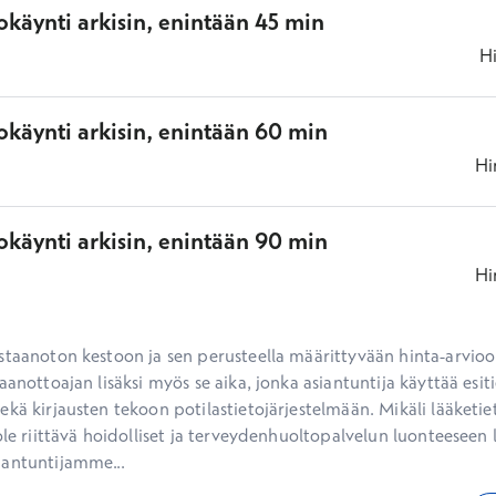
käynti arkisin, enintään 45 min
H
okäynti arkisin, enintään 60 min
Hi
okäynti arkisin, enintään 90 min
Hi
staanoton kestoon ja sen perusteella määrittyvään hinta-arvioon
aanottoajan lisäksi myös se aika, jonka asiantuntija käyttää esiti
kä kirjausten tekoon potilastietojärjestelmään. Mikäli lääketietee
ole riittävä hoidolliset ja terveydenhuoltopalvelun luonteeseen li
iantuntijamme...