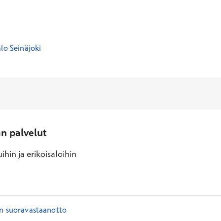
lo Seinäjoki
an palvelut
ihin ja erikoisaloihin
in suoravastaanotto