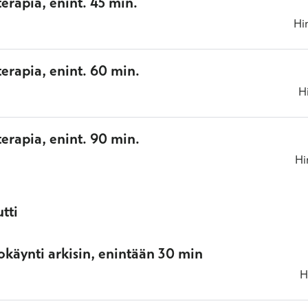
oterapia, enint. 45 min.
Hi
oterapia, enint. 60 min.
H
oterapia, enint. 90 min.
Hi
tti
okäynti arkisin, enintään 30 min
H