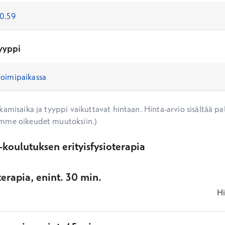
yyppi
amisaika ja tyyppi vaikuttavat hintaan. Hinta-arvio sisältää pal
mme oikeudet muutoksiin.)
koulutuksen erityisfysioterapia
oterapia, enint. 30 min.
Hi