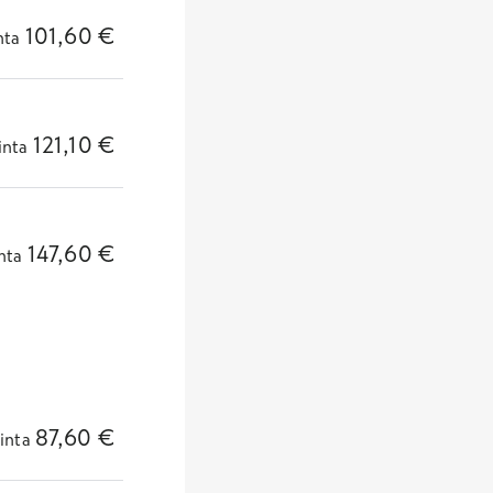
101,60
€
nta
121,10
€
inta
147,60
€
nta
87,60
€
inta