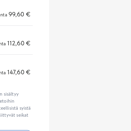
99,60
€
inta
112,60
€
nta
147,60
€
nta
 sisältyy 
etoihin 
llisistä syistä 
ittyvät seikat 