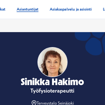
ikat
Asiantuntijat
Asiakaspalvelu ja asiointi
L
Sinikka Hakimo
Työfysioterapeutti
Terveystalo Seinäjoki