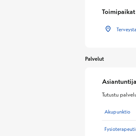
Toimipaikat
Terveysta
Palvelut
Asiantuntij
Tutustu palvelu
Akupunktio
Fysioterapeut