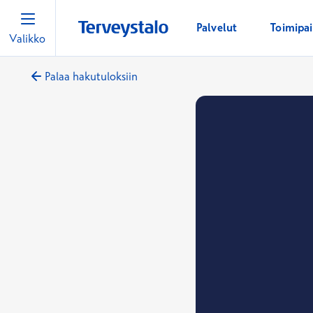
Palvelut
Toimipa
Valikko
Palaa hakutuloksiin