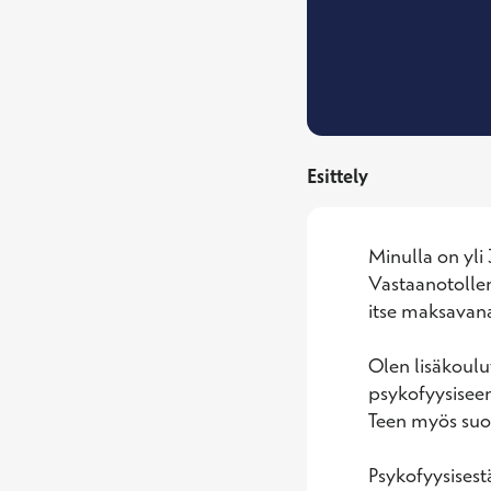
Esittely
Minulla on yli
Vastaanotollen
itse maksavana
Olen lisäkoulut
psykofyysiseen
Teen myös suor
Psykofyysisestä