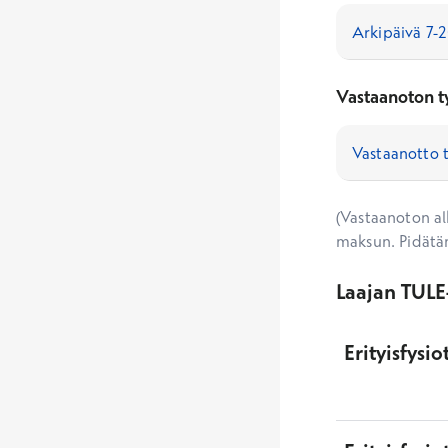
Vastaanoton t
(Vastaanoton alk
maksun. Pidätä
Laajan TULE-
Erityisfysi