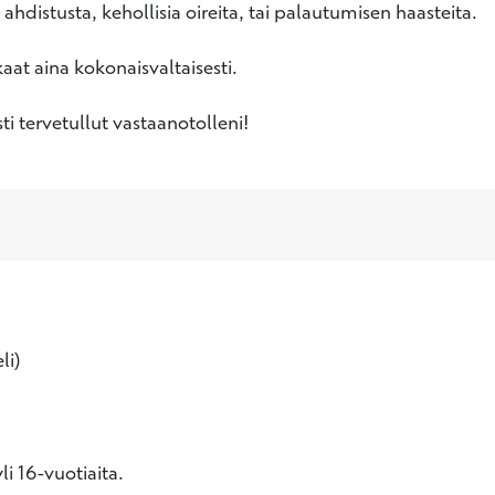
, ahdistusta, kehollisia oireita, tai palautumisen haasteita.

at aina kokonaisvaltaisesti.

i tervetullut vastaanotolleni!
li)
i 16-vuotiaita.