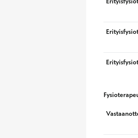
Erityisfysi
Erityisfysi
Erityisfysi
Fysioterapeu
Vastaanott