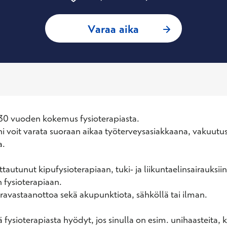
: Sinikka Hakimo, 
Varaa aika
 30 vuoden kokemus fysioterapiasta.

i voit varata suoraan aikaa työterveysasiakkaana, vakuutus
.

tautunut kipufysioterapiaan, tuki- ja liikuntaelinsairauksiin
 fysioterapiaan.

avastaanottoa sekä akupunktiota, sähköllä tai ilman.

 fysioterapiasta hyödyt, jos sinulla on esim. unihaasteita, k