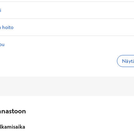
i
n hoito
pu
Näytä
nnastoon
lkamisaika