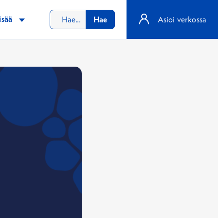
isää
Hae
Asioi verkossa