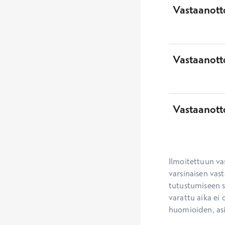
Vastaanotto
Vastaanott
Vastaanott
Ilmoitettuun va
varsinaisen vast
tutustumiseen se
varattu aika ei 
huomioiden, as