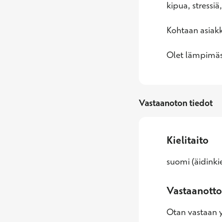
kipua, stressiä
Kohtaan asiakka
Olet lämpimäst
Vastaanoton tiedot
Kielitaito
suomi (äidinkie
Vastaanotto
Otan vastaan yl