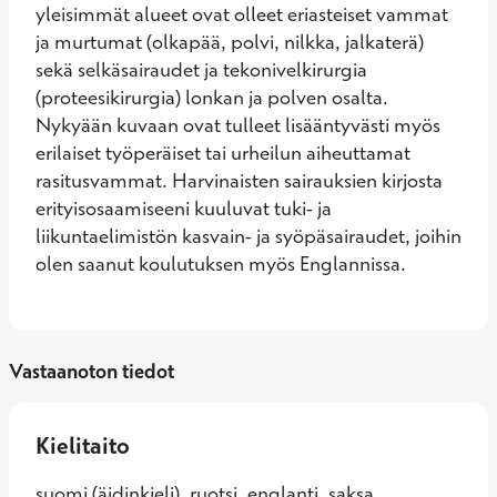
yleisimmät alueet ovat olleet eriasteiset vammat 
ja murtumat (olkapää, polvi, nilkka, jalkaterä) 
sekä selkäsairaudet ja tekonivelkirurgia 
(proteesikirurgia) lonkan ja polven osalta. 
Nykyään kuvaan ovat tulleet lisääntyvästi myös 
erilaiset työperäiset tai urheilun aiheuttamat 
rasitusvammat. Harvinaisten sairauksien kirjosta 
erityisosaamiseeni kuuluvat tuki- ja 
liikuntaelimistön kasvain- ja syöpäsairaudet, joihin 
olen saanut koulutuksen myös Englannissa.
Vastaanoton tiedot
Kielitaito
suomi (äidinkieli), ruotsi, englanti, saksa