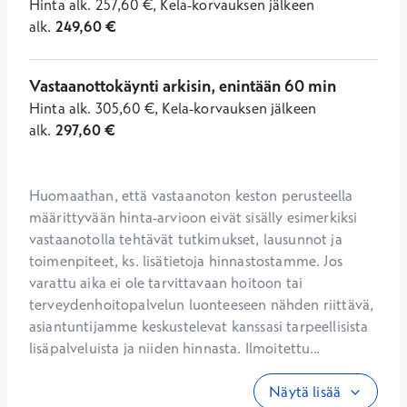
Hinta
alk.
257,60
€
,
Kela-korvauksen jälkeen
alk.
249,60
€
Vastaanottokäynti arkisin, enintään 60 min
Hinta
alk.
305,60
€
,
Kela-korvauksen jälkeen
alk.
297,60
€
Huomaathan, että vastaanoton keston perusteella 
määrittyvään hinta-arvioon eivät sisälly esimerkiksi 
vastaanotolla tehtävät tutkimukset, lausunnot ja 
toimenpiteet, ks. lisätietoja hinnastostamme. Jos 
varattu aika ei ole tarvittavaan hoitoon tai 
terveydenhoitopalvelun luonteeseen nähden riittävä, 
asiantuntijamme keskustelevat kanssasi tarpeellisista 
lisäpalveluista ja niiden hinnasta. Ilmoitettu...
Näytä lisää