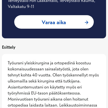
Terveystalo Pori Lääkäritalo, Terveystalo Rauma,
Valtakatu 9-11
: Martti Hirn, Ort
Varaa aika
Esittely
Työurani yleiskirurgina ja ortopedinä koostuu 
kokonaisuudessaan sairaalatyöstä, jota olen 
tehnyt kohta 40 vuotta. Olen työskennellyt myös 
ulkomailla sekä kirurgina että tutkijana. 
Asiantuntemustani on käytetty myös eri 
työryhmissä EU-tason päätöksenteossa. 
Monivuotisen työurani aikana olen hoitanut 
ortopediaa laidasta laitaan. Leikkaustoiminnassa 