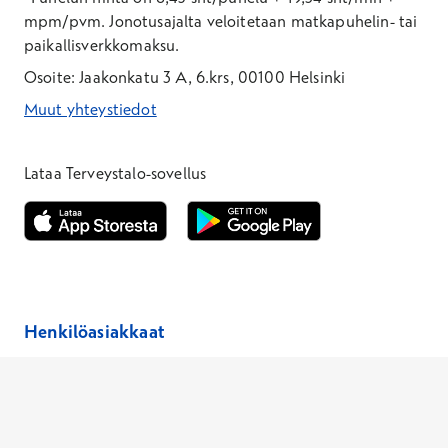
mpm/pvm.
Jonotusajalta veloitetaan matkapuhelin- tai
paikallisverkkomaksu.
Osoite: Jaakonkatu 3 A, 6.krs, 00100 Helsinki
Muut yhteystiedot
*Puhelun hinta on 8,35 snt/puhelu + 19,33 snt/min + mpm/pvm
*Puhelun hinta on matkapuhelinliittymästä 8,35 snt/puhelu + 
Lataa Terveystalo-sovellus
Avautuu uuteen ikkunaan
Avautuu uuteen ikkunaan
Henkilöasiakkaat
Hinnasto
Ajanvaraus