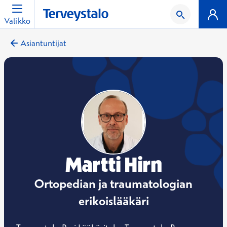
Valikko
Asiantuntijat
Martti Hirn
Ortopedian ja traumatologian
erikoislääkäri