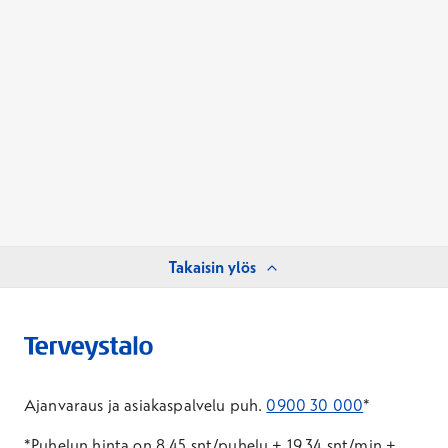
Takaisin ylös
Ajanvaraus ja asiakaspalvelu puh.
0900 30 000
*
*Puhelun hinta on 8,45 snt/puhelu + 19,34 snt/min +