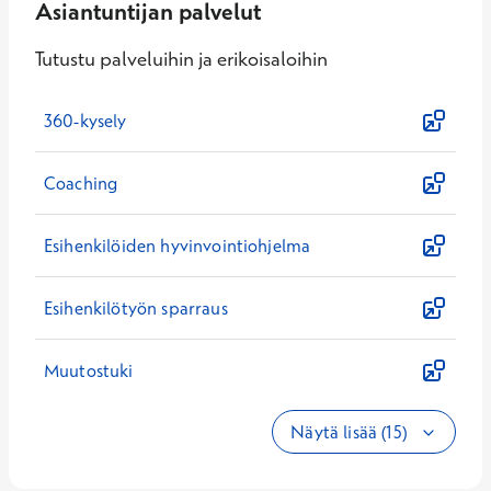
Asiantuntijan palvelut
Tutustu palveluihin ja erikoisaloihin
360-kysely
Coaching
Esihenkilöiden hyvinvointiohjelma
Esihenkilötyön sparraus
Muutostuki
Näytä lisää (15)