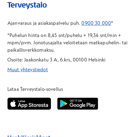
Ajanvaraus ja asiakaspalvelu puh.
0900 30 000
*
*Puhelun hinta on 8,45 snt/puhelu + 19,34 snt/min +
mpm/pvm.
Jonotusajalta veloitetaan matkapuhelin- tai
paikallisverkkomaksu.
Osoite: Jaakonkatu 3 A, 6.krs, 00100 Helsinki
Muut yhteystiedot
*Puhelun hinta on 8,35 snt/puhelu + 19,33 snt/min + mpm/pvm
*Puhelun hinta on matkapuhelinliittymästä 8,35 snt/puhelu + 
Lataa Terveystalo-sovellus
Avautuu uuteen ikkunaan
Avautuu uuteen ikkunaan