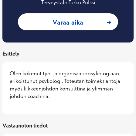
Terveystalo Turku Pulssi
: Jukka-Pekka Ham
Varaa aika
Esittely
Olen kokenut työ- ja organisaatiopsykologiaan 
erikoistunut psykologi. Toteutan toimeksiantoja 
myös liikkeenjohdon konsulttina ja ylimmän 
johdon coachina.
Vastaanoton tiedot