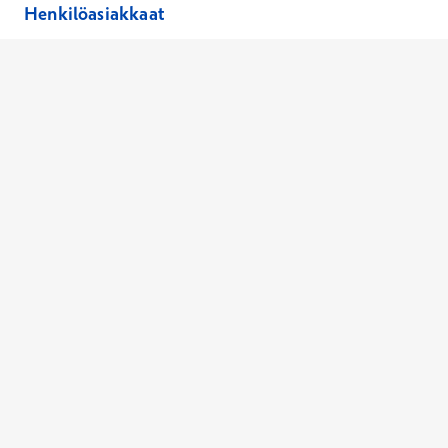
Henkilöasiakkaat
Hinnasto
Ajanvaraus
Toimipaikat
Asiantuntijat
Anna palautetta
Ajan peruutus
Kaikki palvelut