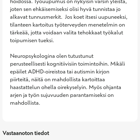
hoidossa. Työuupumus on nykyisin varsin yleistä, 
joten sen ehkäisemiseksi olisi hyvä tunnistaa jo 
alkavat tunnusmerkit.  Jos koet itsesi uupuneeksi, 
tilanteen kartoitus työterveyden menetelmin on 
tärkeää, jotta voidaan valita tehokkaat työkalut 
toipumisen tueksi. 

Neuropsykologina olen tutustunut 
perusteellisesti kognitiivisiin toimintoihin. Mikäli 
epäilet ADHD-oireistoa tai autismin kirjon 
piirteitä, näitä on mahdollista kartoittaa 
haastattelun ohella oirekyselyin. Myös ohjanta 
arjen ja työn sujuvuuden parantamiseksi on 
mahdollista.
Vastaanoton tiedot