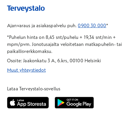
Ajanvaraus ja asiakaspalvelu puh.
0900 30 000
*
*Puhelun hinta on 8,45 snt/puhelu + 19,34 snt/min +
mpm/pvm.
Jonotusajalta veloitetaan matkapuhelin- tai
paikallisverkkomaksu.
Osoite: Jaakonkatu 3 A, 6.krs, 00100 Helsinki
Muut yhteystiedot
*Puhelun hinta on 8,35 snt/puhelu + 19,33 snt/min + mpm/pvm
*Puhelun hinta on matkapuhelinliittymästä 8,35 snt/puhelu + 
Lataa Terveystalo-sovellus
Avautuu uuteen ikkunaan
Avautuu uuteen ikkunaan