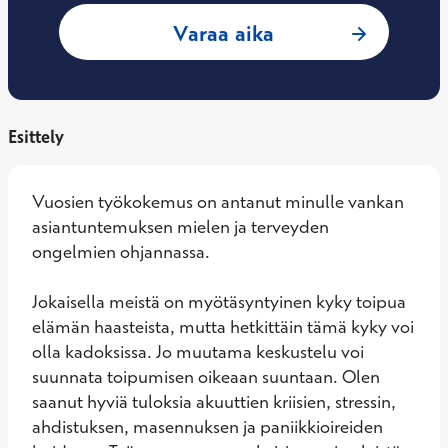
: Maija Granberg,
Varaa aika
Esittely
Vuosien työkokemus on antanut minulle vankan 
asiantuntemuksen mielen ja terveyden 
ongelmien ohjannassa. 

Jokaisella meistä on myötäsyntyinen kyky toipua 
elämän haasteista, mutta hetkittäin tämä kyky voi 
olla kadoksissa. Jo muutama keskustelu voi 
suunnata toipumisen oikeaan suuntaan. Olen 
saanut hyviä tuloksia akuuttien kriisien, stressin, 
ahdistuksen, masennuksen ja paniikkioireiden 