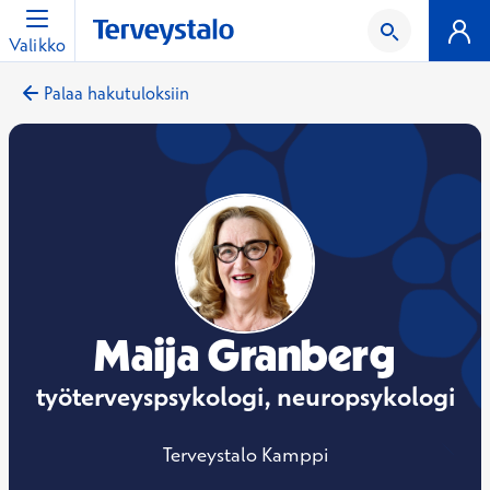
Valikko
Palaa hakutuloksiin
Maija Granberg
työterveyspsykologi, neuropsykologi
Terveystalo Kamppi