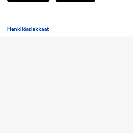
Avautuu uuteen ikkunaan
Avautuu uuteen ikkunaan
Henkilöasiakkaat
Hinnasto
Ajanvaraus
Toimipaikat
Asiantuntijat
Anna palautetta
Ajan peruutus