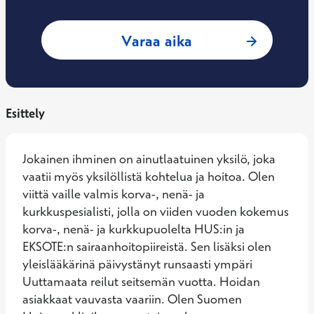
: Alexander Bender
Varaa aika
Esittely
Jokainen ihminen on ainutlaatuinen yksilö, joka 
vaatii myös yksilöllistä kohtelua ja hoitoa. Olen 
viittä vaille valmis korva-, nenä- ja 
kurkkuspesialisti, jolla on viiden vuoden kokemus 
korva-, nenä- ja kurkkupuolelta HUS:in ja 
EKSOTE:n sairaanhoitopiireistä. Sen lisäksi olen 
yleislääkärinä päivystänyt runsaasti ympäri 
Uuttamaata reilut seitsemän vuotta. Hoidan 
asiakkaat vauvasta vaariin. Olen Suomen 