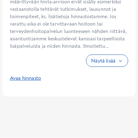
määrittyvään hinta-arvioon eivät sisälly esimerkiksi 
vastaanotolla tehtävät tutkimukset, lausunnot ja 
toimenpiteet, ks. lisätietoja hinnastostamme. Jos 
varattu aika ei ole tarvittavaan hoitoon tai 
terveydenhoitopalvelun luonteeseen nähden riittävä, 
asiantuntijamme keskustelevat kanssasi tarpeellisista 
lisäpalveluista ja niiden hinnasta. Ilmoitettu...
Näytä lisää
Avaa hinnasto