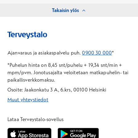
Takaisin ylös
Ajanvaraus ja asiakaspalvelu puh.
0900 30 000
*
*Puhelun hinta on 8,45 snt/puhelu + 19,34 snt/min +
mpm/pvm.
Jonotusajalta veloitetaan matkapuhelin- tai
paikallisverkkomaksu.
Osoite: Jaakonkatu 3 A, 6.krs, 00100 Helsinki
Muut yhteystiedot
*Puhelun hinta on 8,35 snt/puhelu + 19,33 snt/min + mpm/pvm
*Puhelun hinta on matkapuhelinliittymästä 8,35 snt/puhelu + 
Lataa Terveystalo-sovellus