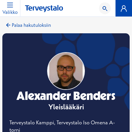
Valikko
Palaa hakutuloksiin
Alexander Benders
Yleislääkäri
Terveystalo Kamppi, Terveystalo Iso Omena A-
torni