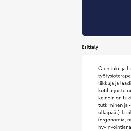
Esittely
Olen tuki- ja l
työfysioterape
liikkuja ja la
kotiharjoittel
keinoin on tuki
tutkiminen ja -
olkapäät)  Lis
(ergonomia, ni
hyvinvointianal