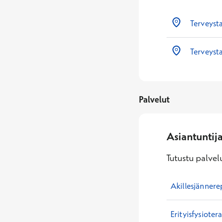
Terveyst
Terveysta
Palvelut
Asiantuntij
Tutustu palvelu
Akillesjännere
Erityisfysioter