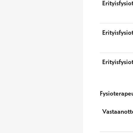
Erityisfysi
Erityisfysi
Erityisfysi
Fysioterapeu
Vastaanott