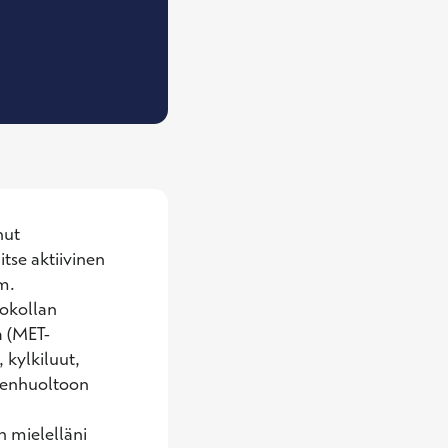
yöfysioterapeutti, fysioterapeutti
ut 
se aktiivinen 
m. 
okollan 
a (MET-
 kylkiluut, 
nenhuoltoon 
 mielelläni 