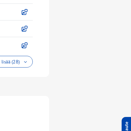
lisää (28)
Palaute