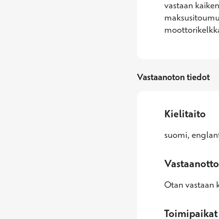
vastaan kaiken
maksusitoumuks
moottorikelkka
Vastaanoton tiedot
Kielitaito
suomi, englant
Vastaanotto
Otan vastaan k
Toimipaikat