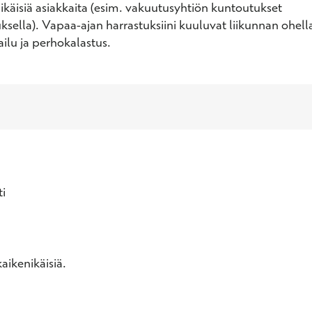
ikäisiä asiakkaita (esim. vakuutusyhtiön kuntoutukset 
ella). Vapaa-ajan harrastuksiini kuuluvat liikunnan ohell
ilu ja perhokalastus.
i
aikenikäisiä.