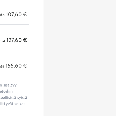
107,60
€
nta
127,60
€
nta
156,60
€
nta
 sisältyy 
etoihin 
llisistä syistä 
ittyvät seikat 