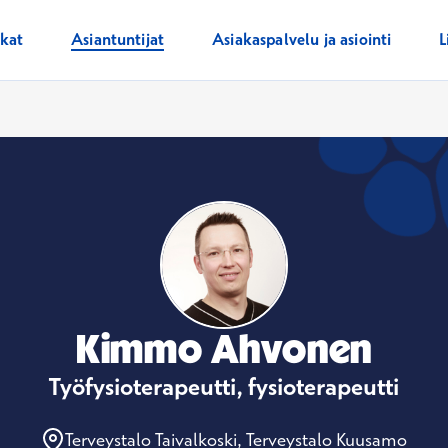
ikat
Asiantuntijat
Asiakaspalvelu ja asiointi
L
Kimmo Ahvonen
Työfysioterapeutti, fysioterapeutti
Terveystalo Taivalkoski, Terveystalo Kuusamo