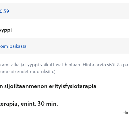
yyppi
amisaika ja tyyppi vaikuttavat hintaan. Hinta-arvio sisältää pal
mme oikeudet muutoksiin.)
 sijoiltaanmenon erityisfysioterapia
oterapia, enint. 30 min.
Hi