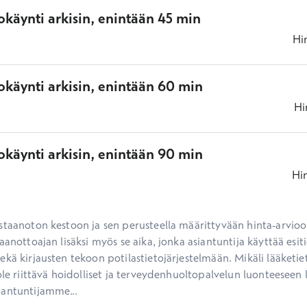
käynti arkisin, enintään 45 min
Hi
okäynti arkisin, enintään 60 min
Hi
okäynti arkisin, enintään 90 min
Hi
staanoton kestoon ja sen perusteella määrittyvään hinta-arvioon
aanottoajan lisäksi myös se aika, jonka asiantuntija käyttää esiti
kä kirjausten tekoon potilastietojärjestelmään. Mikäli lääketietee
ole riittävä hoidolliset ja terveydenhuoltopalvelun luonteeseen li
iantuntijamme...