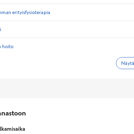
mman erityisfysioterapia
i
n hoito
Näytä 
nnastoon
lkamisaika