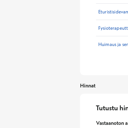
Eturistisideva
Fysioterapeutt
Huimaus ja se
Hinnat
Tutustu hi
Vastaanoton a