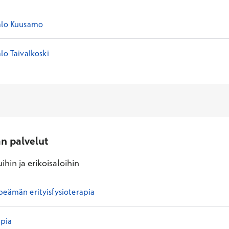
alo Kuusamo
lo Taivalkoski
an palvelut
ihin ja erikoisaloihin
peämän erityisfysioterapia
apia