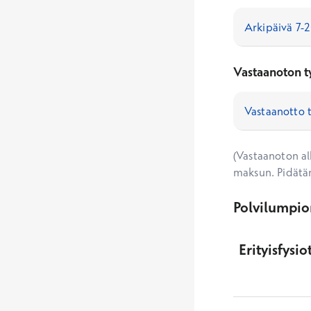
Vastaanoton t
(Vastaanoton alk
maksun. Pidätä
Polvilumpion
Erityisfysi