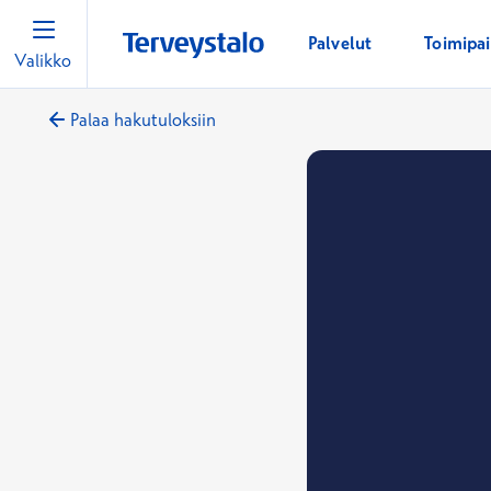
Palvelut
Toimipa
Valikko
Palaa hakutuloksiin