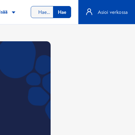
isää
Hae
Asioi verkossa