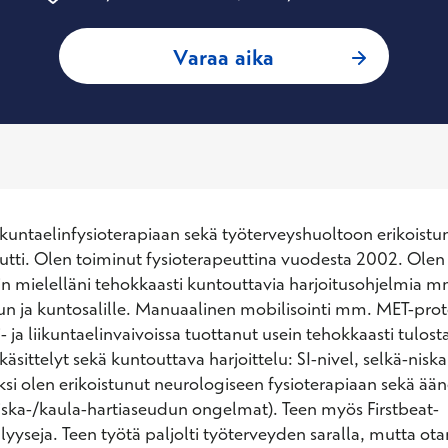
: Kimmo Ahvonen, T
Varaa aika
iikuntaelinfysioterapiaan sekä työterveyshuoltoon erikoistun
utti. Olen toiminut fysioterapeuttina vuodesta 2002. Olen it
adin mielelläni tehokkaasti kuntouttavia harjoitusohjelmia m
uun ja kuntosalille. Manuaalinen mobilisointi mm. MET-prot
- ja liikuntaelinvaivoissa tuottanut usein tehokkaasti tulost
käsittelyt sekä kuntouttava harjoittelu: SI-nivel, selkä-niska,
äksi olen erikoistunut neurologiseen fysioterapiaan sekä ää
ska-/kaula-hartiaseudun ongelmat). Teen myös Firstbeat-
yyseja. Teen työtä paljolti työterveyden saralla, mutta otan