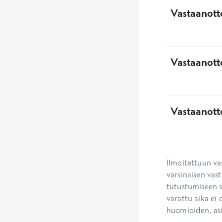
Vastaanotto
Vastaanott
Vastaanott
Ilmoitettuun va
varsinaisen vast
tutustumiseen se
varattu aika ei 
huomioiden, as