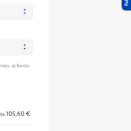
velu- ja Kanta-
105,60
€
nta