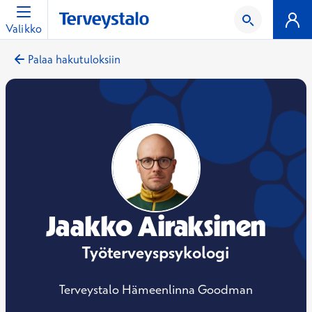
Valikko
Palaa hakutuloksiin
Jaakko Airaksinen
Työterveyspsykologi
Terveystalo Hämeenlinna Goodman