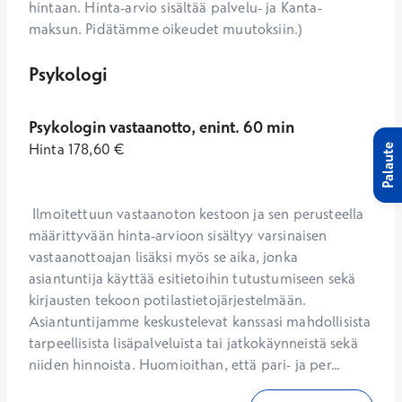
hintaan. Hinta-arvio sisältää palvelu- ja Kanta-
maksun. Pidätämme oikeudet muutoksiin.)
Psykologi
Psykologin vastaanotto, enint. 60 min
Hinta
178,60
€
Palaute
 Ilmoitettuun vastaanoton kestoon ja sen perusteella 
määrittyvään hinta-arvioon sisältyy varsinaisen 
vastaanottoajan lisäksi myös se aika, jonka 
asiantuntija käyttää esitietoihin tutustumiseen sekä 
kirjausten tekoon potilastietojärjestelmään. 
Asiantuntijamme keskustelevat kanssasi mahdollisista 
tarpeellisista lisäpalveluista tai jatkokäynneistä sekä 
niiden hinnoista. Huomioithan, että pari- ja per...