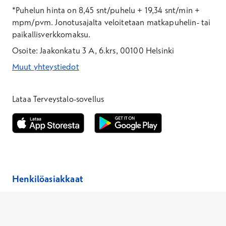
*Puhelun hinta on 8,45 snt/puhelu + 19,34 snt/min +
mpm/pvm.
Jonotusajalta veloitetaan matkapuhelin- tai
paikallisverkkomaksu.
Osoite: Jaakonkatu 3 A, 6.krs, 00100 Helsinki
Muut yhteystiedot
*Puhelun hinta on 8,35 snt/puhelu + 19,33 snt/min + mpm/pvm
*Puhelun hinta on matkapuhelinliittymästä 8,35 snt/puhelu + 
Lataa Terveystalo-sovellus
Avautuu uuteen ikkunaan
Avautuu uuteen ikkunaan
Henkilöasiakkaat
Hinnasto