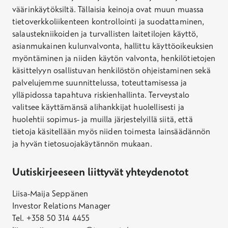
väärinkäytöksiltä. Tällaisia keinoja ovat muun muassa
tietoverkkoliikenteen kontrollointi ja suodattaminen,
salaustekniikoiden ja turvallisten laitetilojen käyttö,
asianmukainen kulunvalvonta, hallittu käyttöoikeuksien
myöntäminen ja niiden käytön valvonta, henkilötietojen
käsittelyyn osallistuvan henkilöstön ohjeistaminen sekä
palvelujemme suunnittelussa, toteuttamisessa ja
ylläpidossa tapahtuva riskienhallinta. Terveystalo
valitsee käyttämänsä alihankkijat huolellisesti ja
huolehtii sopimus- ja muilla järjestelyillä siitä, että
tietoja käsitellään myös niiden toimesta lainsäädännön
ja hyvän tietosuojakäytännön mukaan.
Uutiskirjeeseen liittyvät yhteydenotot
Liisa-Maija Seppänen
Investor Relations Manager
Tel. +358 50 314 4455