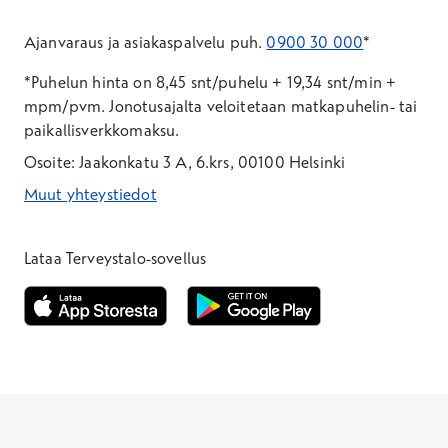
Ajanvaraus ja asiakaspalvelu puh.
0900 30 000
*
*Puhelun hinta on 8,45 snt/puhelu + 19,34 snt/min +
mpm/pvm.
Jonotusajalta veloitetaan matkapuhelin- tai
paikallisverkkomaksu.
Osoite: Jaakonkatu 3 A, 6.krs, 00100 Helsinki
Muut yhteystiedot
*Puhelun hinta on 8,35 snt/puhelu + 19,33 snt/min + mpm/pvm
*Puhelun hinta on matkapuhelinliittymästä 8,35 snt/puhelu + 
Lataa Terveystalo-sovellus
Avautuu uuteen ikkunaan
Avautuu uuteen ikkunaan
Henkilöasiakkaat