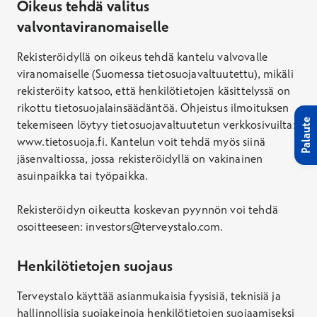
Oikeus tehdä valitus
valvontaviranomaiselle
Rekisteröidyllä on oikeus tehdä kantelu valvovalle
viranomaiselle (Suomessa tietosuojavaltuutettu), mikäli
rekisteröity katsoo, että henkilötietojen käsittelyssä on
rikottu tietosuojalainsäädäntöä. Ohjeistus ilmoituksen
Palaute
tekemiseen löytyy tietosuojavaltuutetun verkkosivuilta:
www.tietosuoja.fi. Kantelun voit tehdä myös siinä
jäsenvaltiossa, jossa rekisteröidyllä on vakinainen
asuinpaikka tai työpaikka.
Rekisteröidyn oikeutta koskevan pyynnön voi tehdä
osoitteeseen: investors@terveystalo.com.
Henkilötietojen suojaus
Terveystalo käyttää asianmukaisia fyysisiä, teknisiä ja
hallinnollisia suojakeinoja henkilötietojen suojaamiseksi