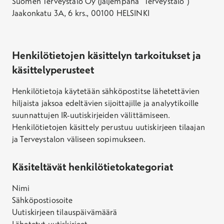
Suomen Terveystalo Oy (jäljempänä "Terveystalo")
Jaakonkatu 3A, 6 krs., 00100 HELSINKI
Henkilötietojen käsittelyn tarkoitukset ja
käsittelyperusteet
Henkilötietoja käytetään sähköpostitse lähetettävien
hiljaista jaksoa edeltävien sijoittajille ja analyytikoille
suunnattujen IR-uutiskirjeiden välittämiseen.
Henkilötietojen käsittely perustuu uutiskirjeen tilaajan
ja Terveystalon väliseen sopimukseen.
Käsiteltävät henkilötietokategoriat
Nimi
Sähköpostiosoite
Uutiskirjeen tilauspäivämäärä