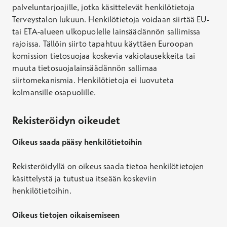
palveluntarjoajille, jotka käsittelevät henkilötietoja
Terveystalon lukuun. Henkilötietoja voidaan siirtää EU-
tai ETA-alueen ulkopuolelle lainsäädännön sallimissa
rajoissa. Tällöin siirto tapahtuu käyttäen Euroopan
komission tietosuojaa koskevia vakiolausekkeita tai
muuta tietosuojalainsäädännön sallimaa
siirtomekanismia. Henkilötietoja ei luovuteta
kolmansille osapuolille.
Rekisteröidyn oikeudet
Oikeus saada pääsy henkilötietoihin
Rekisteröidyllä on oikeus saada tietoa henkilötietojen
käsittelystä ja tutustua itseään koskeviin
henkilötietoihin.
Oikeus tietojen oikaisemiseen