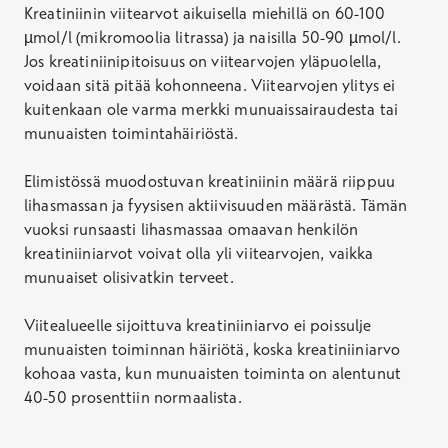
Kreatiniinin viitearvot aikuisella miehillä on 60-100
µmol/l (mikromoolia litrassa) ja naisilla 50-90 µmol/l.
Jos kreatiniinipitoisuus on viitearvojen yläpuolella,
voidaan sitä pitää kohonneena. Viitearvojen ylitys ei
kuitenkaan ole varma merkki munuaissairaudesta tai
munuaisten toimintahäiriöstä.
Elimistössä muodostuvan kreatiniinin määrä riippuu
lihasmassan ja fyysisen aktiivisuuden määrästä. Tämän
vuoksi runsaasti lihasmassaa omaavan henkilön
kreatiniiniarvot voivat olla yli viitearvojen, vaikka
munuaiset olisivatkin terveet.
Viitealueelle sijoittuva kreatiniiniarvo ei poissulje
munuaisten toiminnan häiriötä, koska kreatiniiniarvo
kohoaa vasta, kun munuaisten toiminta on alentunut
40-50 prosenttiin normaalista.