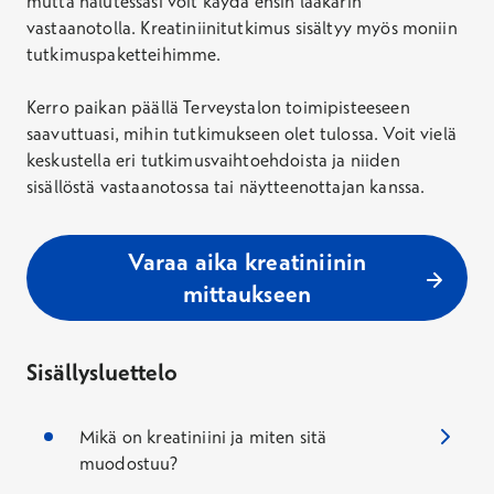
mutta halutessasi voit käydä ensin lääkärin
vastaanotolla. Kreatiniinitutkimus sisältyy myös moniin
tutkimuspaketteihimme.
Kerro paikan päällä Terveystalon toimipisteeseen
saavuttuasi, mihin tutkimukseen olet tulossa. Voit vielä
keskustella eri tutkimusvaihtoehdoista ja niiden
sisällöstä vastaanotossa tai näytteenottajan kanssa.
Varaa aika kreatiniinin
mittaukseen
Sisällysluettelo
Mikä on kreatiniini ja miten sitä
muodostuu?