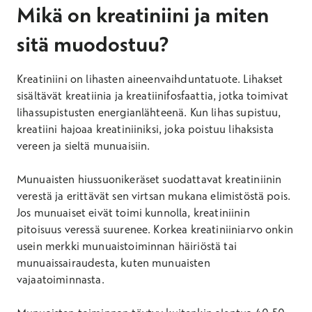
Mikä on kreatiniini ja miten
sitä muodostuu?
Kreatiniini on lihasten aineenvaihduntatuote. Lihakset
sisältävät kreatiinia ja kreatiinifosfaattia, jotka toimivat
lihassupistusten energianlähteenä. Kun lihas supistuu,
kreatiini hajoaa kreatiniiniksi, joka poistuu lihaksista
vereen ja sieltä munuaisiin.
Munuaisten hiussuonikeräset suodattavat kreatiniinin
verestä ja erittävät sen virtsan mukana elimistöstä pois.
Jos munuaiset eivät toimi kunnolla, kreatiniinin
pitoisuus veressä suurenee. Korkea kreatiniiniarvo onkin
usein merkki munuaistoiminnan häiriöstä tai
munuaissairaudesta, kuten munuaisten
vajaatoiminnasta.