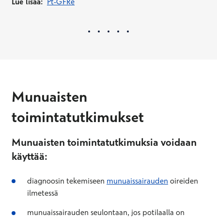
Lue lisää:
Pt-GFRe
Munuaisten
toimintatutkimukset
Munuaisten toimintatutkimuksia voidaan
käyttää:
diagnoosin tekemiseen
munuaissairauden
oireiden
ilmetessä
munuaissairauden seulontaan, jos potilaalla on