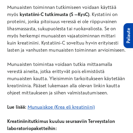
Munuaisten toiminnan tutkimiseen voidaan käyttää
myös
kystatiini-C tutkimusta
(S –KysC)
. Kystatiini on
proteiini, jonka pitoisuus veressä ei ole riippuvainen
lihasmassasta, sukupuolesta tai ruokavaliosta. Se on
Palaute
myös herkempi munuaisten vajaatoiminnan mittari
kuin kreatiniini. Kystatiini-C soveltuu hyvin erityisesti
lasten ja vanhusten munuaisten toiminnan arvioimiseen.
Munuaisten toimintaa voidaan tutkia mittaamalla
verestä aineita, jotka erittyvät pois elimistöstä
munuaisten kautta. Yleisimmin tarkoitukseen käytetään
kreatiniinia. Pääset lukemaan alla olevan linkin kautta
ohjeet mittaukseen ja siihen valmistautumiseen.
Lue lisää:
Munuaiskoe (Krea eli kreatiniini)
Kreatiniinitutkimus kuuluu seuraaviin Terveystalon
laboratoriopaketteihin: