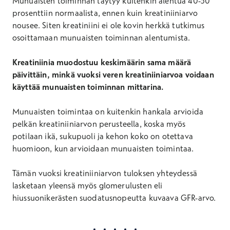
Munuaisten toiminnan täytyy kuitenkin alentua 40-50
prosenttiin normaalista, ennen kuin kreatiniiniarvo
nousee. Siten kreatiniini ei ole kovin herkkä tutkimus
osoittamaan munuaisten toiminnan alentumista.
Kreatiniinia muodostuu keskimäärin sama määrä
päivittäin, minkä vuoksi veren kreatiniiniarvoa voidaan
käyttää munuaisten toiminnan mittarina.
Munuaisten toimintaa on kuitenkin hankala arvioida
pelkän kreatiniiniarvon perusteella, koska myös
potilaan ikä, sukupuoli ja kehon koko on otettava
huomioon, kun arvioidaan munuaisten toimintaa.
Tämän vuoksi kreatiniiniarvon tuloksen yhteydessä
lasketaan yleensä myös glomerulusten eli
hiussuonikerästen suodatusnopeutta kuvaava GFR-arvo.