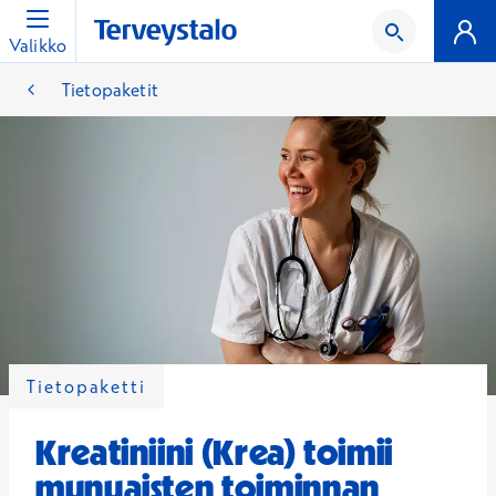
Valikko
Tietopaketit
Tietopaketti
Kreatiniini (Krea) toimii
munuaisten toiminnan