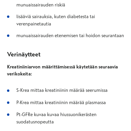
munuaissairauden riskiä
lisääviä sairauksia, kuten diabetesta tai
verenpainetautia
munuaissairauden etenemisen tai hoidon seurantaan
Verinäytteet
Kreatiniiniarvon määrittämisessä käytetään seuraavia
verikokeita:
S-Krea mittaa kreatiniinin määrää seerumissa
P-Krea mittaa kreatiniinin määrää plasmassa
Pt-GFRe kuvaa kuvaa hiussuonikerästen
suodatusnopeutta