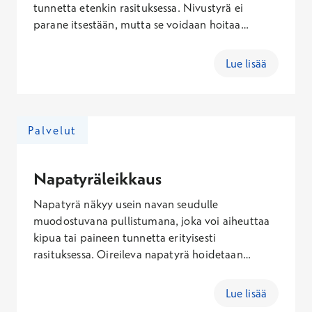
tunnetta etenkin rasituksessa. Nivustyrä ei
parane itsestään, mutta se voidaan hoitaa
leikkauksella. Nivustyräleikkaus on
ajankohtainen, jos tyrä aiheuttaa kipua, haittaa
Lue lisää
arkea tai liikuntaa. Varaa vastaanottoaika
gastrokirurgille keskustellaksesi leikkauksesta.
Palvelut
Napatyräleikkaus
Napatyrä näkyy usein navan seudulle
muodostuvana pullistumana, joka voi aiheuttaa
kipua tai paineen tunnetta erityisesti
rasituksessa. Oireileva napatyrä hoidetaan
yleensä leikkauksella, joka voidaan tehdä avo- tai
tähystysmenetelmällä tilanteesi mukaan. Varaa
Lue lisää
vastaanottoaika gastrokirurgille keskustellaksesi