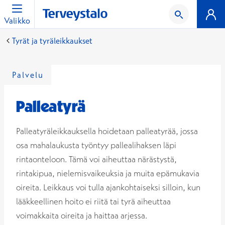
Valikko
Tyrät ja tyräleikkaukset
Palvelu
Palleatyrä
Palleatyräleikkauksella hoidetaan palleatyrää, jossa
osa mahalaukusta työntyy pallealihaksen läpi
rintaonteloon. Tämä voi aiheuttaa närästystä,
rintakipua, nielemisvaikeuksia ja muita epämukavia
oireita. Leikkaus voi tulla ajankohtaiseksi silloin, kun
lääkkeellinen hoito ei riitä tai tyrä aiheuttaa
voimakkaita oireita ja haittaa arjessa.