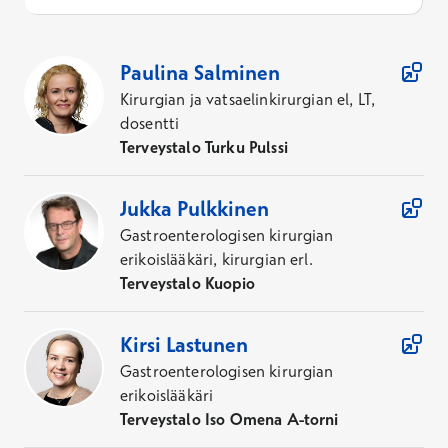
24
Asiantuntijaa
Paulina
Salminen
Kirurgian ja vatsaelinkirurgian el, LT,
dosentti
Terveystalo Turku Pulssi
Jukka
Pulkkinen
Gastroenterologisen kirurgian
erikoislääkäri, kirurgian erl.
Terveystalo Kuopio
Kirsi
Lastunen
Gastroenterologisen kirurgian
erikoislääkäri
Terveystalo Iso Omena A-torni