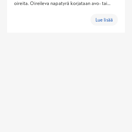
oireita. Oireileva napatyrä korjataan avo- tai
tähystysleikkauksella. Varaa vastaanottoaika
gastrokirurgille keskustellaksesi leikkauksesta.
Lue lisää
Toimenpideaika varataan puhelimitse
ajanvarauksesta.