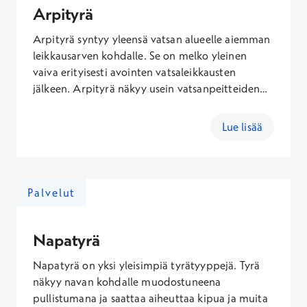
Arpityrä
Arpityrä syntyy yleensä vatsan alueelle aiemman
leikkausarven kohdalle. Se on melko yleinen
vaiva erityisesti avointen vatsaleikkausten
jälkeen. Arpityrä näkyy usein vatsanpeitteiden
pullistumana. Se voi tuntua epämukavalta tai
aiheuttaa kipua esimerkiksi liikkuessa tai
Lue lisää
rasituksessa.
Palvelut
Napatyrä
Napatyrä on yksi yleisimpiä tyrätyyppejä. Tyrä
näkyy navan kohdalle muodostuneena
pullistumana ja saattaa aiheuttaa kipua ja muita