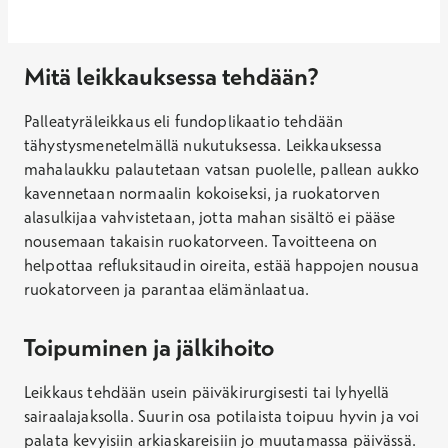
Mitä leikkauksessa tehdään?
Palleatyräleikkaus eli fundoplikaatio tehdään
tähystysmenetelmällä nukutuksessa. Leikkauksessa
mahalaukku palautetaan vatsan puolelle, pallean aukko
kavennetaan normaalin kokoiseksi, ja ruokatorven
alasulkijaa vahvistetaan, jotta mahan sisältö ei pääse
nousemaan takaisin ruokatorveen. Tavoitteena on
helpottaa refluksitaudin oireita, estää happojen nousua
ruokatorveen ja parantaa elämänlaatua.
Toipuminen ja jälkihoito
Leikkaus tehdään usein päiväkirurgisesti tai lyhyellä
sairaalajaksolla. Suurin osa potilaista toipuu hyvin ja voi
palata kevyisiin arkiaskareisiin jo muutamassa päivässä.