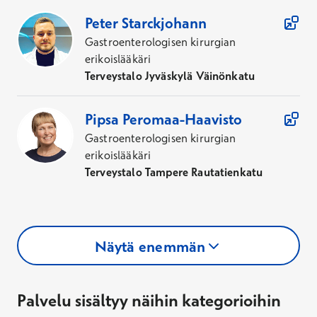
Peter
Starckjohann
Gastroenterologisen kirurgian
erikoislääkäri
Terveystalo Jyväskylä Väinönkatu
Pipsa
Peromaa-Haavisto
Gastroenterologisen kirurgian
erikoislääkäri
Terveystalo Tampere Rautatienkatu
Näytä enemmän
Palvelu sisältyy näihin kategorioihin