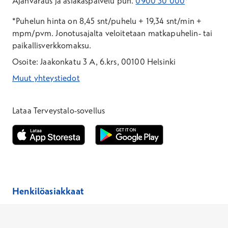
Ajanvaraus ja asiakaspalvelu puh.
0900 30 000
*
*Puhelun hinta on 8,45 snt/puhelu + 19,34 snt/min +
mpm/pvm.
Jonotusajalta veloitetaan matkapuhelin- tai
paikallisverkkomaksu.
Osoite: Jaakonkatu 3 A, 6.krs, 00100 Helsinki
Muut yhteystiedot
*Puhelun hinta on 8,35 snt/puhelu + 19,33 snt/min + mpm/pvm
*Puhelun hinta on matkapuhelinliittymästä 8,35 snt/puhelu + 
Lataa Terveystalo-sovellus
Avautuu uuteen ikkunaan
Avautuu uuteen ikkunaan
Henkilöasiakkaat
Hinnasto