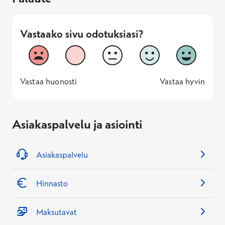
Vastaako sivu odotuksiasi?
Vastaako sivu odotuksiasi?
1
2
3
4
5
Vastaa huonosti
Vastaa hyv
1 -
—
5 -
Vastaa huonosti
Vastaa hyvin
Asiakaspalvelu ja asiointi
Asiakaspalvelu
Hinnasto
Maksutavat