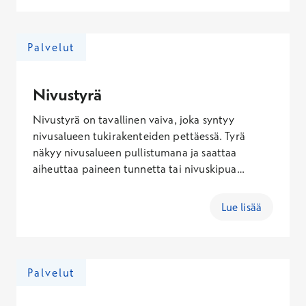
leikkauksesta.
Palvelut
Nivustyrä
Nivustyrä on tavallinen vaiva, joka syntyy
nivusalueen tukirakenteiden pettäessä. Tyrä
näkyy nivusalueen pullistumana ja saattaa
aiheuttaa paineen tunnetta tai nivuskipua
etenkin liikkuessa. Oireileva nivustyrä voidaan
korjata avo- tai tähystysleikkauksella . Varaa
Lue lisää
vastaanottoaika gastrokirurgille keskustellaksesi
nivustyräleikkauksesta. Toimenpideaika varataan
puhelimitse ajanvarauksesta.
Palvelut