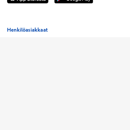
Avautuu uuteen ikkunaan
Avautuu uuteen ikkunaan
Henkilöasiakkaat
Hinnasto
Ajanvaraus
Toimipaikat
Asiantuntijat
Anna palautetta
Ajan peruutus