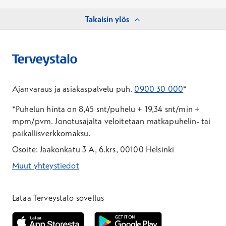
Takaisin ylös
Ajanvaraus ja asiakaspalvelu puh.
0900 30 000
*
*Puhelun hinta on 8,45 snt/puhelu + 19,34 snt/min +
mpm/pvm.
Jonotusajalta veloitetaan matkapuhelin- tai
paikallisverkkomaksu.
Osoite: Jaakonkatu 3 A, 6.krs, 00100 Helsinki
Muut yhteystiedot
*Puhelun hinta on 8,35 snt/puhelu + 19,33 snt/min + mpm/pvm
*Puhelun hinta on matkapuhelinliittymästä 8,35 snt/puhelu + 
Lataa Terveystalo-sovellus