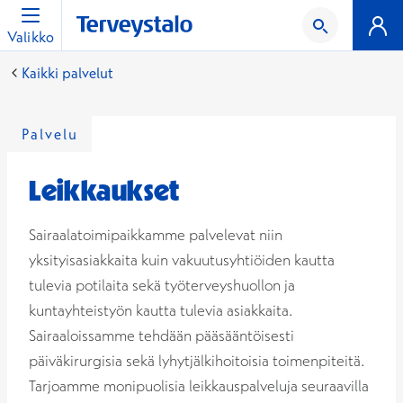
Valikko
Kaikki palvelut
Palvelu
Leikkaukset
Sairaalatoimipaikkamme palvelevat niin
yksityisasiakkaita kuin vakuutusyhtiöiden kautta
tulevia potilaita sekä työterveyshuollon ja
kuntayhteistyön kautta tulevia asiakkaita.
Sairaaloissamme tehdään pääsääntöisesti
päiväkirurgisia sekä lyhytjälkihoitoisia toimenpiteitä.
Tarjoamme monipuolisia leikkauspalveluja seuraavilla