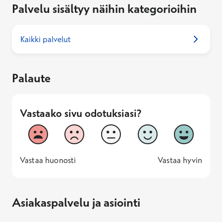
Palvelu sisältyy näihin kategorioihin
Kaikki palvelut
Palaute
Vastaako sivu odotuksiasi?
Vastaako sivu odotuksiasi?
1
2
3
4
5
Vastaa huonosti
Vastaa hyv
1 -
—
5 -
Vastaa huonosti
Vastaa hyvin
Asiakaspalvelu ja asiointi