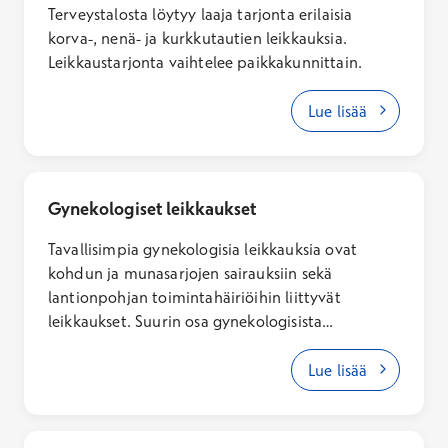
Terveystalosta löytyy laaja tarjonta erilaisia
korva-, nenä- ja kurkkutautien leikkauksia.
Leikkaustarjonta vaihtelee paikkakunnittain.
Lue lisää
Gynekologiset leikkaukset
Tavallisimpia gynekologisia leikkauksia ovat
kohdun ja munasarjojen sairauksiin sekä
lantionpohjan toimintahäiriöihin liittyvät
leikkaukset. Suurin osa gynekologisista
leikkauksista ei vaadi yöpymistä sairaalassa, vaan
pääset kotiutumaan jo leikkauspäivänä. Pääset
Lue lisää
leikkaukseen gynekologisen arviokäynnin kautta.