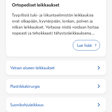
Ortopediset leikkaukset
Tyypillisiä tuki- ja liikuntaelimistön leikkauksia
ovat olkapään, kyynärpään, lonkan, polven ja
nilkan leikkaukset. Valtaosa niistä voidaan hoitaa
nopeasti ja tehokkaasti tähystysleikkauksena.
Leikkauksia tehdään kaikissa
sairaalatoimipaikoissamme. Leikkausvalikoima
Lue lisää
vaihtelee paikkakunnittain.
Vatsan alueen leikkaukset
Plastiikkakirurgia
Suonikohjuleikkaus