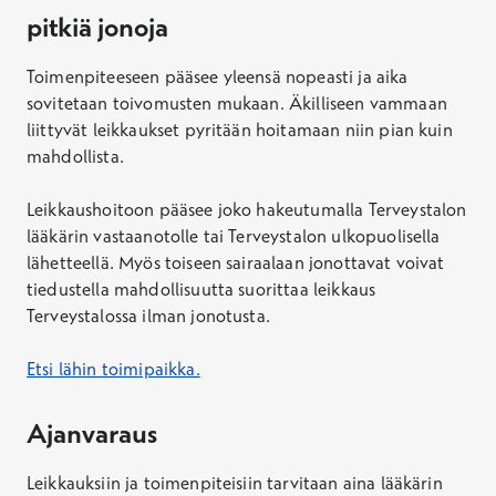
pitkiä jonoja
Toimenpiteeseen pääsee yleensä nopeasti ja aika
sovitetaan toivomusten mukaan. Äkilliseen vammaan
liittyvät leikkaukset pyritään hoitamaan niin pian kuin
mahdollista.
Leikkaushoitoon pääsee joko hakeutumalla Terveystalon
lääkärin vastaanotolle tai Terveystalon ulkopuolisella
lähetteellä. Myös toiseen sairaalaan jonottavat voivat
tiedustella mahdollisuutta suorittaa leikkaus
Terveystalossa ilman jonotusta.
Etsi lähin toimipaikka.
Ajanvaraus
Leikkauksiin ja toimenpiteisiin tarvitaan aina lääkärin