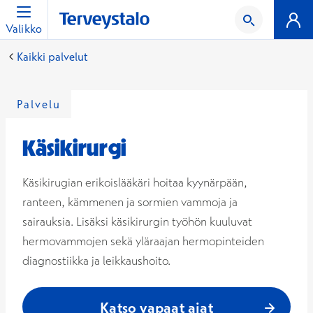
Valikko
Kaikki palvelut
Palvelu
Käsikirurgi
Käsikirugian erikoislääkäri hoitaa kyynärpään,
ranteen, kämmenen ja sormien vammoja ja
sairauksia. Lisäksi käsikirurgin työhön kuuluvat
hermovammojen sekä yläraajan hermopinteiden
diagnostiikka ja leikkaushoito.
Katso vapaat ajat