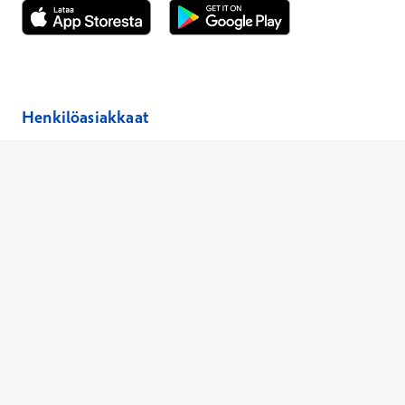
Avautuu uuteen ikkunaan
Avautuu uuteen ikkunaan
Henkilöasiakkaat
Hinnasto
Ajanvaraus
Toimipaikat
Asiantuntijat
Anna palautetta