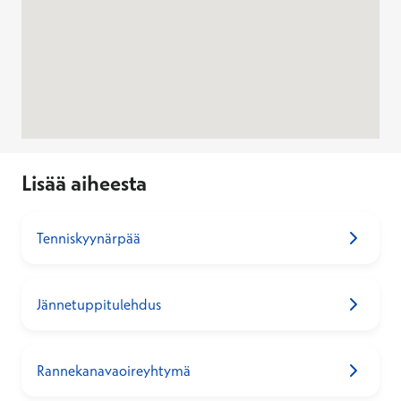
Jos haluat poistua kartalta tai ohittaa kartan, paina Escape
Lisää aiheesta
Tenniskyynärpää
Jännetuppitulehdus
Rannekanavaoireyhtymä