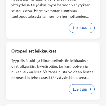
yhteydessä tai joskus myös hermon venytyksen
seurauksena. Hermovamman tunnistaa
tuntopuutoksesta tai hermon hermottamien
lihasten halvauksesta.
Lue lisää
Ortopediset leikkaukset
Tyypillisiä tuki- ja liikuntaelimistön leikkauksia
ovat olkapään, kyynärpään, lonkan, polven ja
nilkan leikkaukset. Valtaosa niistä voidaan hoitaa
nopeasti ja tehokkaasti tähystysleikkauksena.
Leikkauksia tehdään kaikissa
sairaalatoimipaikoissamme. Leikkausvalikoima
Lue lisää
vaihtelee paikkakunnittain.