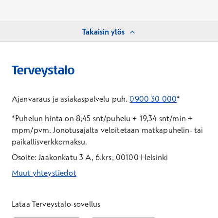
Takaisin ylös
Ajanvaraus ja asiakaspalvelu puh.
0900 30 000
*
*Puhelun hinta on 8,45 snt/puhelu + 19,34 snt/min +
mpm/pvm.
Jonotusajalta veloitetaan matkapuhelin- tai
paikallisverkkomaksu.
Osoite: Jaakonkatu 3 A, 6.krs, 00100 Helsinki
Muut yhteystiedot
*Puhelun hinta on 8,35 snt/puhelu + 19,33 snt/min + mpm/pvm
*Puhelun hinta on matkapuhelinliittymästä 8,35 snt/puhelu + 
Lataa Terveystalo-sovellus