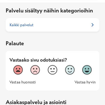
Palvelu sisältyy näihin kategorioihin
Kaikki palvelut
Palaute
Vastaako sivu odotuksiasi?
Vastaako sivu odotuksiasi?
1
2
3
4
5
Vastaa huonosti
Vastaa hyv
1 -
—
5 -
Vastaa huonosti
Vastaa hyvin
Asiakaspalvelu ja asiointi