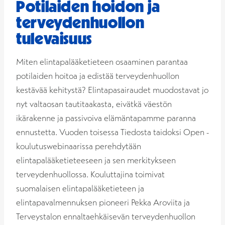
Potilaiden hoidon ja
terveydenhuollon
tulevaisuus
Miten elintapalääketieteen osaaminen parantaa
potilaiden hoitoa ja edistää terveydenhuollon
kestävää kehitystä? Elintapasairaudet muodostavat jo
nyt valtaosan tautitaakasta, eivätkä väestön
ikärakenne ja passivoiva elämäntapamme paranna
ennustetta. Vuoden toisessa Tiedosta taidoksi Open -
koulutuswebinaarissa perehdytään
elintapalääketieteeseen ja sen merkitykseen
terveydenhuollossa. Kouluttajina toimivat
suomalaisen elintapalääketieteen ja
elintapavalmennuksen pioneeri Pekka Aroviita ja
Terveystalon ennaltaehkäisevän terveydenhuollon