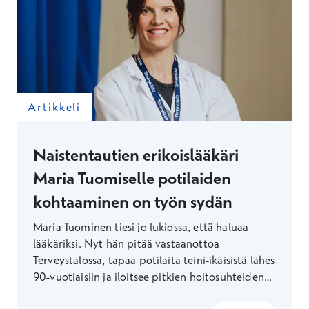
Artikkeli
Naistentautien erikoislääkäri
Maria Tuomiselle potilaiden
kohtaaminen on työn sydän
Maria Tuominen tiesi jo lukiossa, että haluaa
lääkäriksi. Nyt hän pitää vastaanottoa
Terveystalossa, tapaa potilaita teini-ikäisistä lähes
90-vuotiaisiin ja iloitsee pitkien hoitosuhteiden
luomasta luottamuksesta. Vapaa-ajallaan Maria