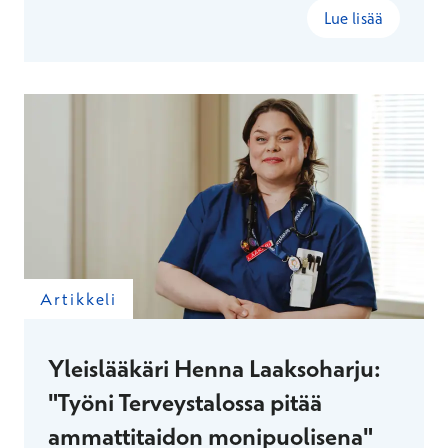
määrätietoinen juniorityö, joka vie Terveystalon
Lue lisää
tiimin kampuksille ja opiskelijatapahtumiin.
Artikkeli
Yleislääkäri Henna Laaksoharju:
"Työni Terveystalossa pitää
ammattitaidon monipuolisena"