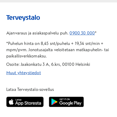
Ajanvaraus ja asiakaspalvelu puh.
0900 30 000
*
*Puhelun hinta on 8,45 snt/puhelu + 19,34 snt/min +
mpm/pvm.
Jonotusajalta veloitetaan matkapuhelin- tai
paikallisverkkomaksu.
Osoite: Jaakonkatu 3 A, 6.krs, 00100 Helsinki
Muut yhteystiedot
*Puhelun hinta on 8,35 snt/puhelu + 19,33 snt/min + mpm/pvm
*Puhelun hinta on matkapuhelinliittymästä 8,35 snt/puhelu + 
Lataa Terveystalo-sovellus
Avautuu uuteen ikkunaan
Avautuu uuteen ikkunaan