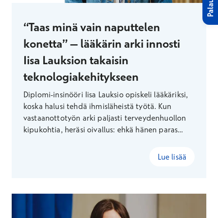
Palaute
“Taas minä vain naputtelen
konetta” – lääkärin arki innosti
Iisa Lauksion takaisin
teknologiakehitykseen
Diplomi-insinööri Iisa Lauksio opiskeli lääkäriksi,
koska halusi tehdä ihmisläheistä työtä. Kun
vastaanottotyön arki paljasti terveydenhuollon
kipukohtia, heräsi oivallus: ehkä hänen paras
tapansa auttaa löytyisikin vastaanottohuoneen
ulkopuolella. Näin syntyi uralle jälleen uusi
Lue lisää
suunta.