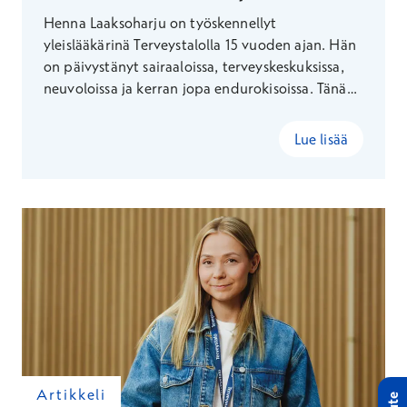
Henna Laaksoharju on työskennellyt
yleislääkärinä Terveystalolla 15 vuoden ajan. Hän
on päivystänyt sairaaloissa, terveyskeskuksissa,
neuvoloissa ja kerran jopa endurokisoissa. Tänä
päivänä hän yhdistää Terveystalossa
yksityisvastaanoton ja julkisten kumppanuuksien
Lue lisää
kautta tehtävät kiirevastaanotot – ja löytää siitä
parhaan mahdollisen tavan ylläpitää
ammattitaitoaan.
Artikkeli