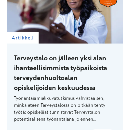
Artikkeli
Terveystalo on jälleen yksi alan
ihanteellisimmista työpaikoista
terveydenhuoltoalan
opiskelijoiden keskuudessa
Työnantajamielikuvatutkimus vahvistaa sen,
minkä eteen Terveystalossa on pitkään tehty
työtä: opiskelijat tunnistavat Terveystalon
potentiaalisena työnantajana jo ennen
valmistumistaan. Tunnustuksen taustalla on