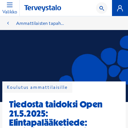
Valikko
Ammattilaisten tapah...
Koulutus ammattilaisille
Tiedosta taidoksi Open
21.5.2025:
Elintapalääketiede: