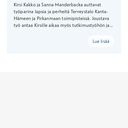
Kirsi Kakko ja Sanna Manderbacka auttavat
työparina lapsia ja perheitä Terveystalo Kanta-
Hämeen ja Pirkanmaan toimipisteissä. Joustava
työ antaa Kirsille aikaa myös tutkimustyöhön ja
vanhan talon kunnostukseen. Sanna löytää
vapaa-ajallaan Lapin luonnosta joka kerralla
Lue lisää
uutta.