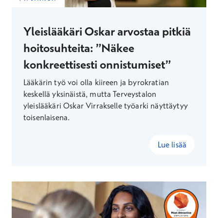
Yleislääkäri Oskar arvostaa pitkiä
hoitosuhteita: ”Näkee
konkreettisesti onnistumiset”
Lääkärin työ voi olla kiireen ja byrokratian
keskellä yksinäistä, mutta Terveystalon
yleislääkäri Oskar Virrakselle työarki näyttäytyy
toisenlaisena.
Lue lisää