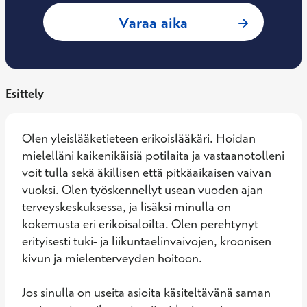
: Katri Voltti, Yle
Varaa aika
Esittely
Olen yleislääketieteen erikoislääkäri. Hoidan 
mielelläni kaikenikäisiä potilaita ja vastaanotolleni 
voit tulla sekä äkillisen että pitkäaikaisen vaivan 
vuoksi. Olen työskennellyt usean vuoden ajan 
terveyskeskuksessa, ja lisäksi minulla on 
kokemusta eri erikoisaloilta. Olen perehtynyt 
erityisesti tuki- ja liikuntaelinvaivojen, kroonisen 
kivun ja mielenterveyden hoitoon.

Jos sinulla on useita asioita käsiteltävänä saman 