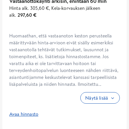
Vastaanottokäynti arkisin, enintään 60 min
Hinta
alk.
305,60
€
,
Kela-korvauksen jälkeen
alk.
297,60
€
Huomaathan, että vastaanoton keston perusteella 
määrittyvään hinta-arvioon eivät sisälly esimerkiksi 
vastaanotolla tehtävät tutkimukset, lausunnot ja 
toimenpiteet, ks. lisätietoja hinnastostamme. Jos 
varattu aika ei ole tarvittavaan hoitoon tai 
terveydenhoitopalvelun luonteeseen nähden riittävä, 
asiantuntijamme keskustelevat kanssasi tarpeellisista 
lisäpalveluista ja niiden hinnasta. Ilmoitettu...
Näytä lisää
Avaa hinnasto