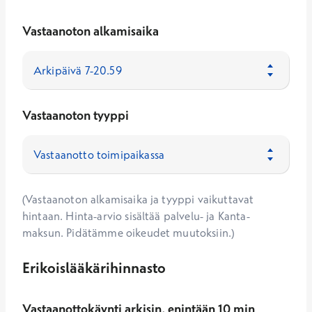
Vastaanoton alkamisaika
Vastaanoton tyyppi
(Vastaanoton alkamisaika ja tyyppi vaikuttavat
hintaan. Hinta-arvio sisältää palvelu- ja Kanta-
maksun. Pidätämme oikeudet muutoksiin.)
Erikoislääkärihinnasto
Vastaanottokäynti arkisin, enintään 10 min