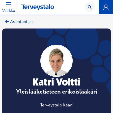
Valikko
Asiantuntijat
Katri Voltti
Yleislääketieteen erikoislääkäri
Terveystalo Kaari