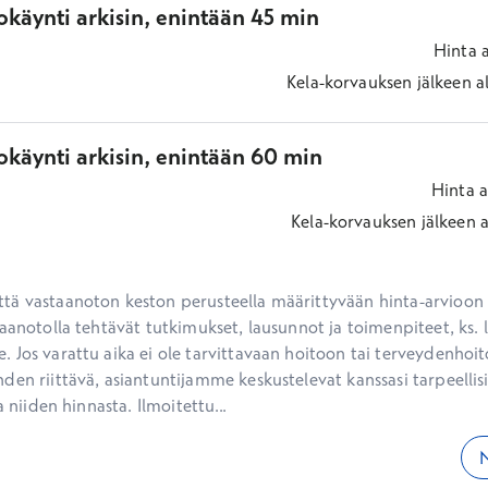
käynti arkisin, enintään 45 min
Hinta
Kela-korvauksen jälkeen
a
okäynti arkisin, enintään 60 min
Hinta
a
Kela-korvauksen jälkeen
a
ä vastaanoton keston perusteella määrittyvään hinta-arvioon ei
aanotolla tehtävät tutkimukset, lausunnot ja toimenpiteet, ks. li
 Jos varattu aika ei ole tarvittavaan hoitoon tai terveydenhoit
den riittävä, asiantuntijamme keskustelevat kanssasi tarpeellisi
a niiden hinnasta. Ilmoitettu...
N