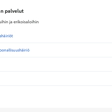
an palvelut
ihin ja erikoisaloihin
shäiriöt
onallisuushäiriö