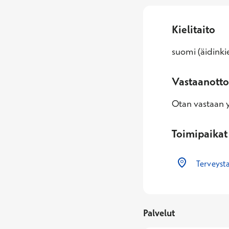
Kielitaito
suomi (äidinkie
Vastaanotto
Otan vastaan yl
Toimipaikat
Terveyst
Palvelut