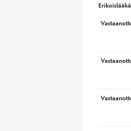
Erikoislääk
Vastaanotto
Vastaanott
Vastaanott