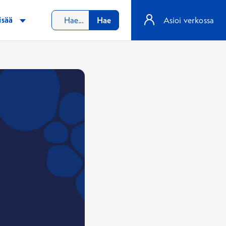
isää
Hae
Asioi verkossa