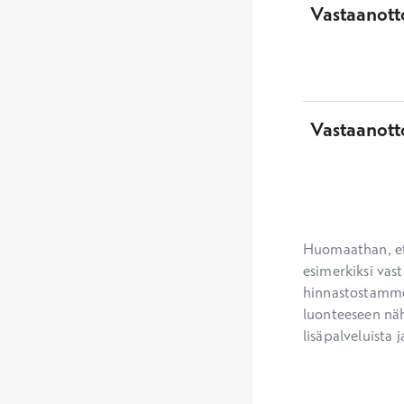
Vastaanotto
Vastaanott
Huomaathan, ett
esimerkiksi vast
hinnastostamme.
luonteeseen näh
lisäpalveluista j