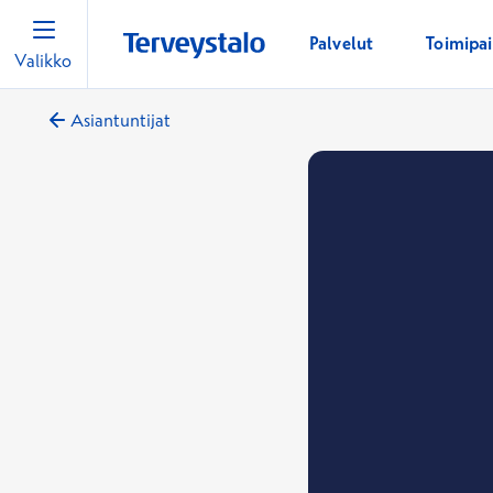
Palvelut
Toimipa
Valikko
Asiantuntijat