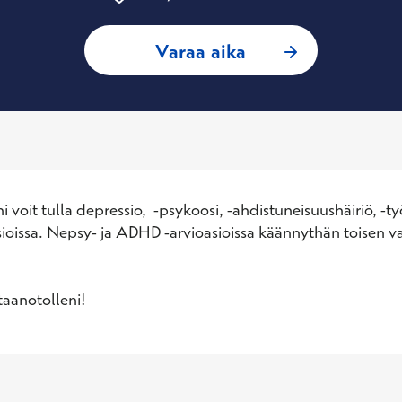
: Inkeri Vuoristo, 
Varaa aika
 voit tulla depressio,  -psykoosi, -ahdistuneisuushäiriö, -työ,
sioissa. Nepsy- ja ADHD -arvioasioissa käännythän toisen va
taanotolleni!