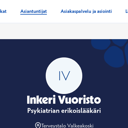
ikat
Asiantuntijat
Asiakaspalvelu ja asiointi
L
Inkeri Vuoristo
Psykiatrian erikoislääkäri
Terveystalo Valkeakoski