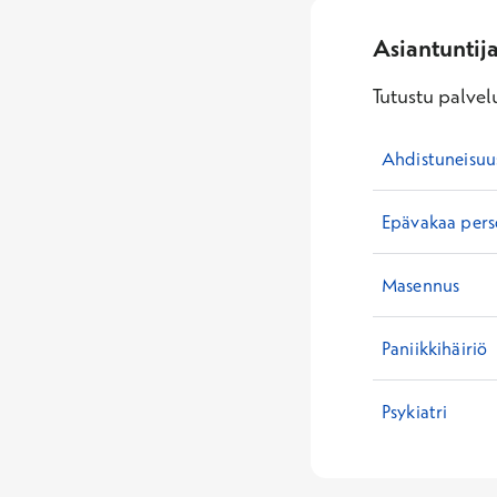
Asiantuntij
Tutustu palvelu
Ahdistuneisuu
Epävakaa perso
Masennus
Paniikkihäiriö
Psykiatri