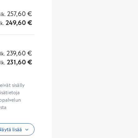
257,60
€
alk.
249,60
€
lk.
239,60
€
lk.
231,60
€
lk.
vät sisälly 
sätietoja 
opalvelun 
sta 
äytä lisää