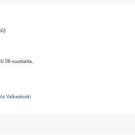
li)
i 18-vuotiaita.
alo Valkeakoski