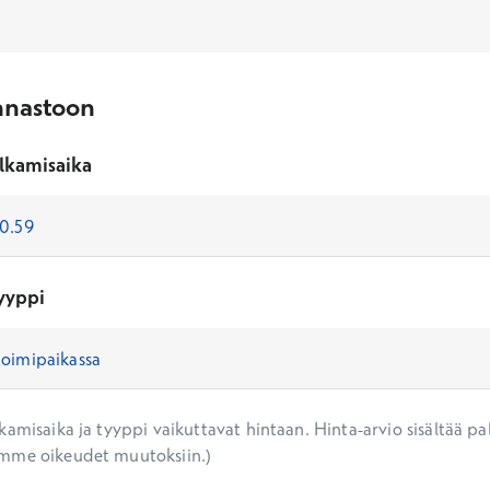
nnastoon
lkamisaika
yyppi
amisaika ja tyyppi vaikuttavat hintaan. Hinta-arvio sisältää pal
mme oikeudet muutoksiin.)