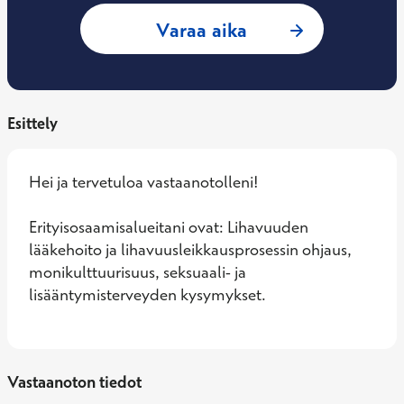
: Marjo Toivanen, 
Varaa aika
Esittely
Hei ja tervetuloa vastaanotolleni!

Erityisosaamisalueitani ovat: Lihavuuden 
lääkehoito ja lihavuusleikkausprosessin ohjaus, 
monikulttuurisuus, seksuaali- ja 
lisääntymisterveyden kysymykset.
Vastaanoton tiedot