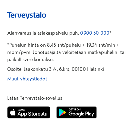
Ajanvaraus ja asiakaspalvelu puh.
0900 30 000
*
*Puhelun hinta on 8,45 snt/puhelu + 19,34 snt/min +
mpm/pvm.
Jonotusajalta veloitetaan matkapuhelin- tai
paikallisverkkomaksu.
Osoite: Jaakonkatu 3 A, 6.krs, 00100 Helsinki
Muut yhteystiedot
*Puhelun hinta on 8,35 snt/puhelu + 19,33 snt/min + mpm/pvm
*Puhelun hinta on matkapuhelinliittymästä 8,35 snt/puhelu + 
Lataa Terveystalo-sovellus
Avautuu uuteen ikkunaan
Avautuu uuteen ikkunaan