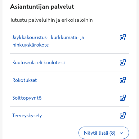
Asiantuntijan palvelut
Tutustu palveluihin ja erikoisaloihin
Jäykkäkouristus-, kurkkumätä- ja
hinkuyskärokote
Kuuloseula eli kuulotesti
Rokotukset
Soittopyyntö
Terveyskysely
Näytä lisää (8)