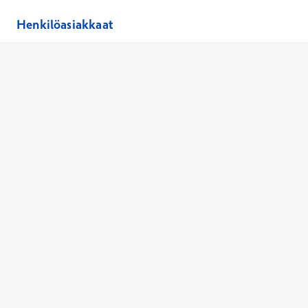
Henkilöasiakkaat
Hinnasto
Ajanvaraus
Toimipaikat
Asiantuntijat
Anna palautetta
Ajan peruutus
Kaikki palvelut