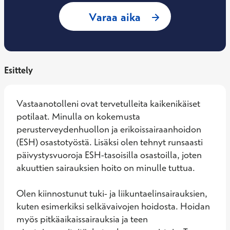
: Karim Tifour, Yle
Varaa aika
Esittely
Vastaanotolleni ovat tervetulleita kaikenikäiset 
potilaat. Minulla on kokemusta 
perusterveydenhuollon ja erikoissairaanhoidon 
(ESH) osastotyöstä. Lisäksi olen tehnyt runsaasti 
päivystysvuoroja ESH-tasoisilla osastoilla, joten 
akuuttien sairauksien hoito on minulle tuttua. 

Olen kiinnostunut tuki- ja liikuntaelinsairauksien, 
kuten esimerkiksi selkävaivojen hoidosta. Hoidan 
myös pitkäaikaissairauksia ja teen 