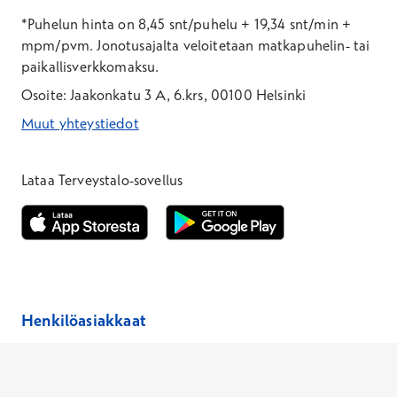
*Puhelun hinta on 8,45 snt/puhelu + 19,34 snt/min +
mpm/pvm.
Jonotusajalta veloitetaan matkapuhelin- tai
paikallisverkkomaksu.
Osoite: Jaakonkatu 3 A, 6.krs, 00100 Helsinki
Muut yhteystiedot
*Puhelun hinta on 8,35 snt/puhelu + 19,33 snt/min + mpm/pvm
*Puhelun hinta on matkapuhelinliittymästä 8,35 snt/puhelu + 
Lataa Terveystalo-sovellus
Avautuu uuteen ikkunaan
Avautuu uuteen ikkunaan
Henkilöasiakkaat
Hinnasto