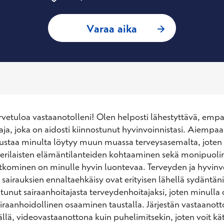
: Sanni Siikonen, 
Varaa aika
vetuloa vastaanotolleni! Olen helposti lähestyttävä, empa
aja, joka on aidosti kiinnostunut hyvinvoinnistasi. Aiempaa 
taa minulta löytyy muun muassa terveysasemalta, joten er
 erilaisten elämäntilanteiden kohtaaminen sekä monipuolin
kominen on minulle hyvin luontevaa. Terveyden ja hyvinvo
 sairauksien ennaltaehkäisy ovat erityisen lähellä sydäntäni
tunut sairaanhoitajasta terveydenhoitajaksi, joten minulla o
raanhoidollinen osaaminen taustalla. Järjestän vastaanottoj
llä, videovastaanottona kuin puhelimitsekin, joten voit käte