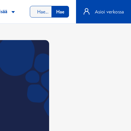
isää
Hae
Asioi verkossa