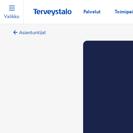
Palvelut
Toimipa
Valikko
Asiantuntijat