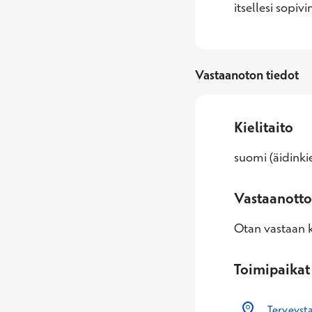
itsellesi sopi
Vastaanoton tiedot
Kielitaito
suomi (äidinkie
Vastaanotto
Otan vastaan k
Toimipaikat
Terveyst