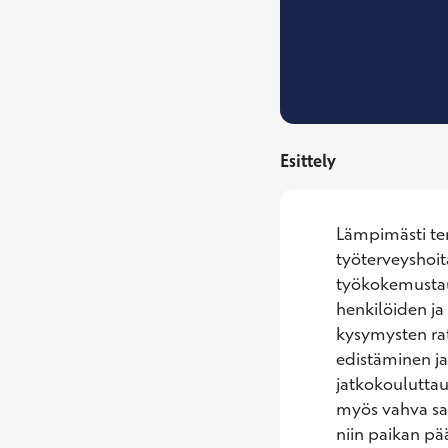
Esittely
Lämpimästi ter
työterveyshoit
työkokemustaus
henkilöiden ja
kysymysten rat
edistäminen ja
jatkokouluttau
myös vahva sai
niin paikan pää