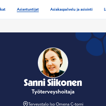
ikat
Asiantuntijat
Asiakaspalvelu ja asiointi
L
Sanni Siikonen
Työterveyshoitaja
Terveystalo Iso Omena C-torni