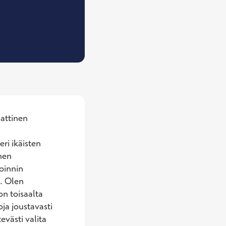
Työterveyshoitaja
attinen 
i ikäisten 
en 
innin 
. Olen 
n toisaalta 
a joustavasti 
västi valita 