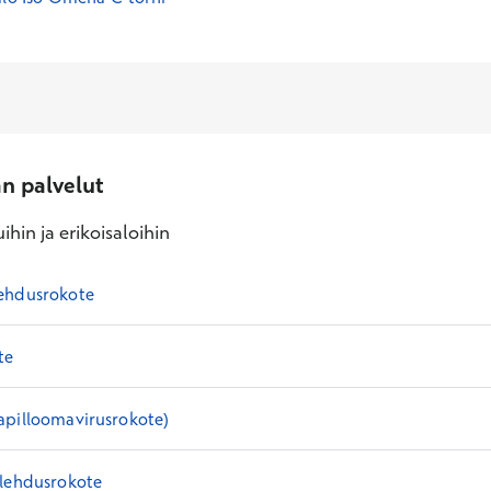
an palvelut
ihin ja erikoisaloihin
ehdusrokote
te
apilloomavirusrokote)
ulehdusrokote