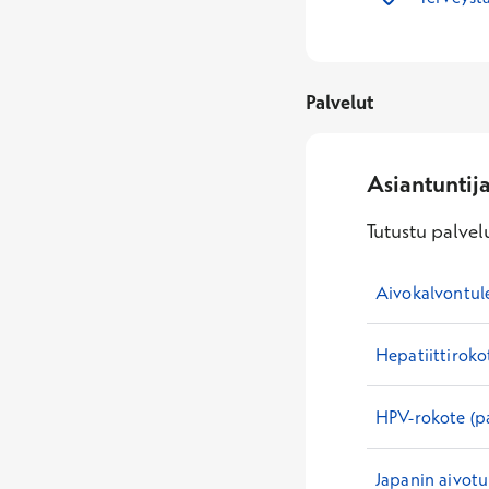
Palvelut
Asiantuntij
Tutustu palvelu
Aivokalvontul
Hepatiittiroko
HPV-rokote (p
Japanin aivot