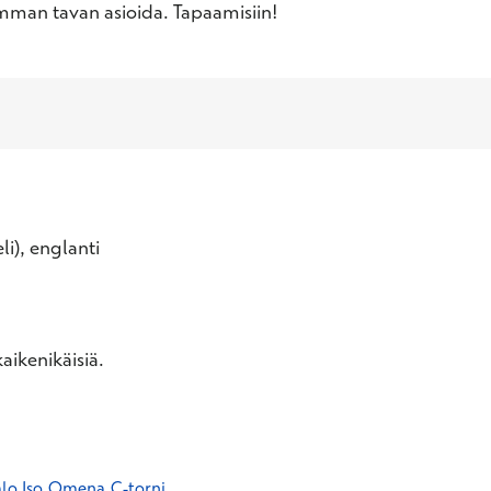
vimman tavan asioida. Tapaamisiin!
li), englanti
aikenikäisiä.
alo Iso Omena C-torni