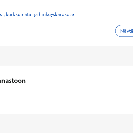
s-, kurkkumätä- ja hinkuyskärokote
Näytä 
nnastoon