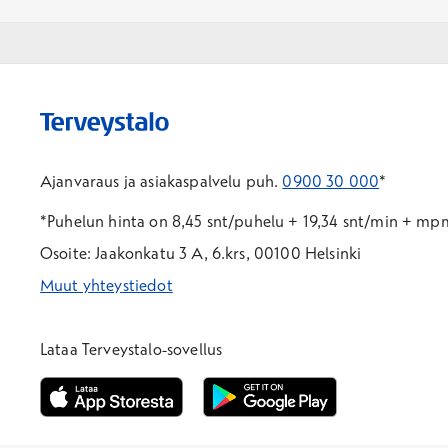
Ajanvaraus ja asiakaspalvelu puh.
0900 30 000
*
*Puhelun hinta on 8,45 snt/puhelu + 19,34 snt/min + m
Osoite: Jaakonkatu 3 A, 6.krs, 00100 Helsinki
Muut yhteystiedot
*Puhelun hinta on 8,35 snt/puhelu + 19,33 snt/min + mpm/
*Puhelun hinta on matkapuhelinliittymästä 8,35 snt/puhelu 
Lataa Terveystalo-sovellus
Avautuu uuteen ikkunaan
Avautuu uuteen ikkunaan