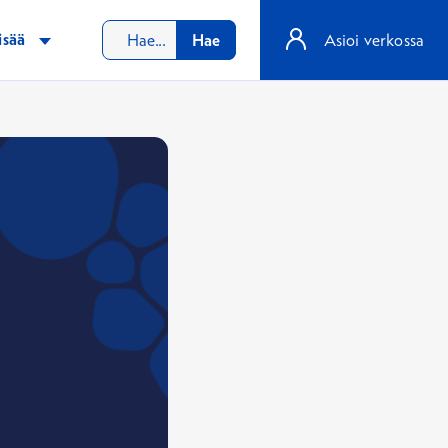
isää
Hae
Asioi verkossa