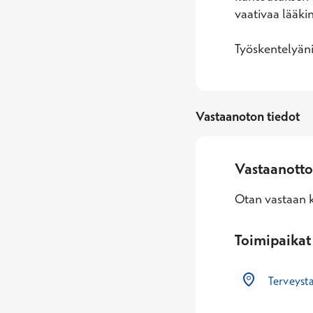
vaativaa lääkin
Työskentelyän
Vastaanoton tiedot
Vastaanotto
Otan vastaan k
Toimipaikat
Terveyst