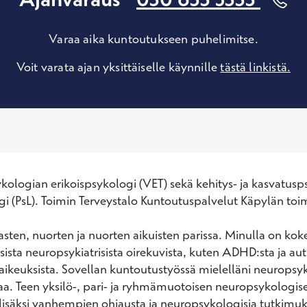
Varaa aika kuntoutukseen puhelimitse.
Voit varata ajan yksittäiselle käynnille
tästä linkistä.
ologian erikoispsykologi (VET) sekä kehitys- ja kasvatusp
gi (PsL). Toimin Terveystalo Kuntoutuspalvelut Käpylän toimi
asten, nuorten ja nuorten aikuisten parissa. Minulla on kok
laisista neuropsykiatrisista oirekuvista, kuten ADHD:sta ja auti
ikeuksista. Sovellan kuntoutustyössä mielelläni neuropsyk
a. Teen yksilö-, pari- ja ryhmämuotoisen neuropsykologise
isäksi vanhempien ohjausta ja neuropsykologisia tutkimuks