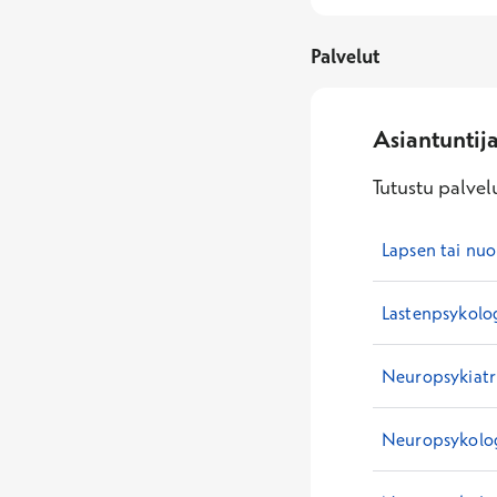
Palvelut
Asiantuntij
Tutustu palvelu
Lapsen tai nuo
Lastenpsykolo
Neuropsykiatri
Neuropsykolo