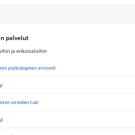
an palvelut
ihin ja erikoisaloihin
ren psykologinen arviointi
gi
sten oireiden tuki
gi