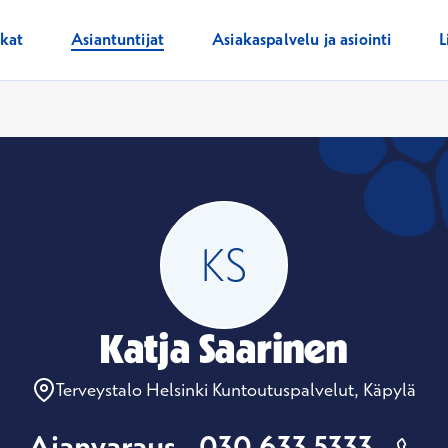
ikat
Asiantuntijat
Asiakaspalvelu ja asiointi
L
Katja Saarinen
Terveystalo Helsinki Kuntoutuspalvelut, Käpylä
Ajanvaraus
030 633 5333