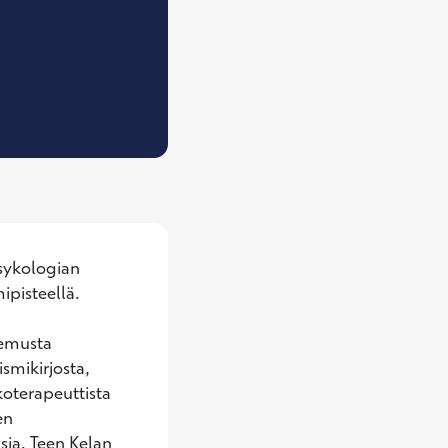
sykologian 
pisteellä.

emusta 
smikirjosta, 
oterapeuttista 
n 
ia. Teen Kelan 