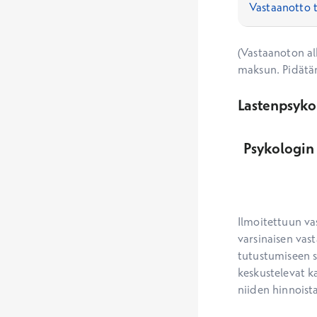
(Vastaanoton alk
maksun. Pidätä
Lastenpsyko
Psykologin 
Ilmoitettuun va
varsinaisen vast
tutustumiseen s
keskustelevat ka
niiden hinnoista