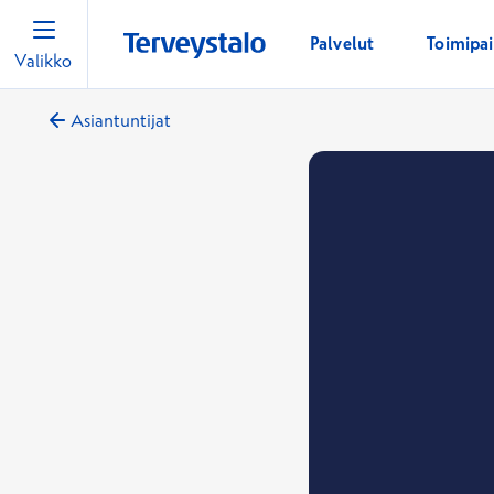
Palvelut
Toimipa
Valikko
Asiantuntijat