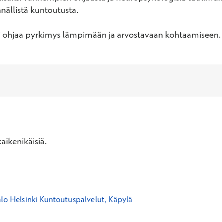
nällistä kuntoutusta. 

i ohjaa pyrkimys lämpimään ja arvostavaan kohtaamiseen.
aikenikäisiä.
alo Helsinki Kuntoutuspalvelut, Käpylä