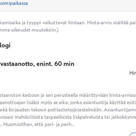
amisaika ja tyyppi vaikuttavat hintaan. Hinta-arvio sisältää pal
mme oikeudet muutoksiin.)
logi
vastaanotto, enint. 60 min
Hi
staanoton kestoon ja sen perusteella määrittyvään hinta-arvioon
aanottoajan lisäksi myös se aika, jonka asiantuntija käyttää esiti
ekä kirjausten tekoon potilastietojärjestelmään. Asiantuntijam
nssasi mahdollisista tarpeellisista lisäpalveluista tai jatkokäynne
. Huomioithan, että pari- ja perh...