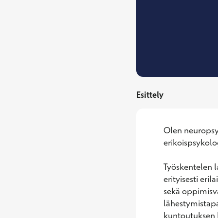
Esittely
Olen neuropsyk
erikoispsykolo
Työskentelen l
erityisesti eri
sekä oppimisva
lähestymistapa
kuntoutuksen l