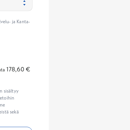
velu- ja Kanta-
178,60
€
nta
 sisältyy 
etoihin 
me 
istä sekä 