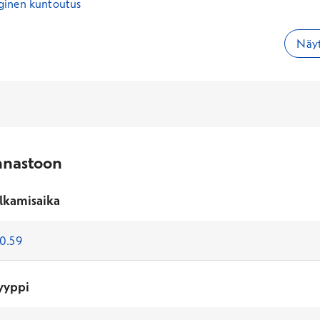
ginen kuntoutus
Näyt
nnastoon
lkamisaika
yyppi