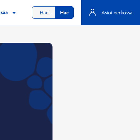
isää
Hae
Asioi verkossa