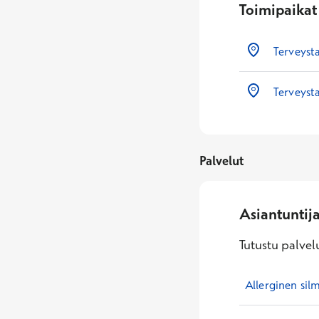
Toimipaikat
Terveysta
Terveyst
Palvelut
Asiantuntij
Tutustu palvelu
Allerginen sil