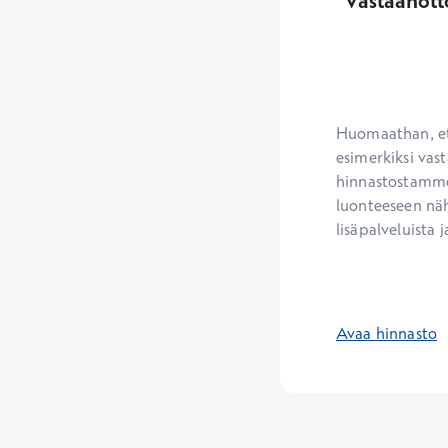
Vastaanott
Huomaathan, ett
esimerkiksi vast
hinnastostamme.
luonteeseen näh
lisäpalveluista j
Avaa hinnasto