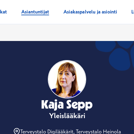
ikat
Asiantuntijat
Asiakaspalvelu ja asiointi
L
Kaja Sepp
Yleislääkäri
Terveystalo Digilääkärit, Terveystalo Heinola