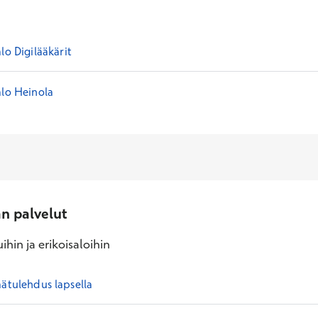
lo Digilääkärit
alo Heinola
an palvelut
ihin ja erikoisaloihin
mätulehdus lapsella