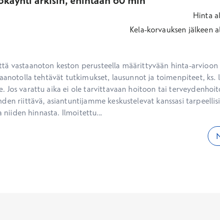
okäynti arkisin, enintään 60 min
Hinta
a
Kela-korvauksen jälkeen
a
ä vastaanoton keston perusteella määrittyvään hinta-arvioon ei
aanotolla tehtävät tutkimukset, lausunnot ja toimenpiteet, ks. li
 Jos varattu aika ei ole tarvittavaan hoitoon tai terveydenhoit
den riittävä, asiantuntijamme keskustelevat kanssasi tarpeellisi
a niiden hinnasta. Ilmoitettu...
N