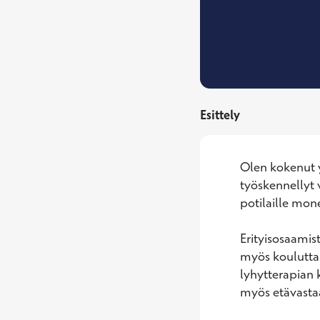
Esittely
Olen kokenut y
työskennellyt 
potilaille mon
Erityisosaamist
myös kouluttau
lyhytterapian 
myös etävastaa