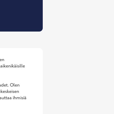
ääkäri
en 
ikenikäisille 
udet. Olen 
keskeisen 
uttaa ihmisiä 