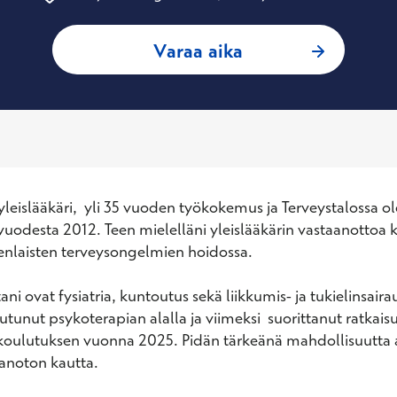
: Kaja Sepp, Yleisl
Varaa aika
leislääkäri,  yli 35 vuoden työkokemus ja Terveystalossa ol
vuodesta 2012. Teen mielelläni yleislääkärin vastaanottoa ka
enlaisten terveysongelmien hoidossa.

ani ovat fysiatria, kuntoutus sekä liikkumis- ja tukielinsaira
tunut psykoterapian alalla ja viimeksi  suorittanut ratkaisu
koulutuksen vuonna 2025. Pidän tärkeänä mahdollisuutta a
noton kautta.
