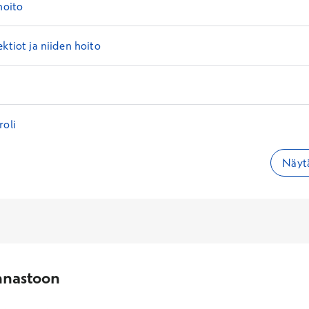
hoito
ektiot ja niiden hoito
roli
Näytä
nnastoon