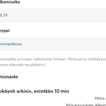
lkamisaika
yyppi
amisaika ja tyyppi vaikuttavat hintaan. Hinta-arvio sisältää pal
mme oikeudet muutoksiin.)
ihinnasto
käynti arkisin, enintään 10 min
Hinta
Kela-korvauksen jälkee