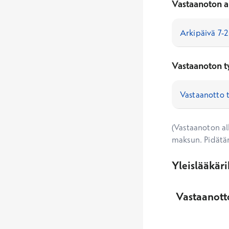
Vastaanoton a
Vastaanoton t
(Vastaanoton alk
maksun. Pidätä
Yleislääkär
Vastaanotto