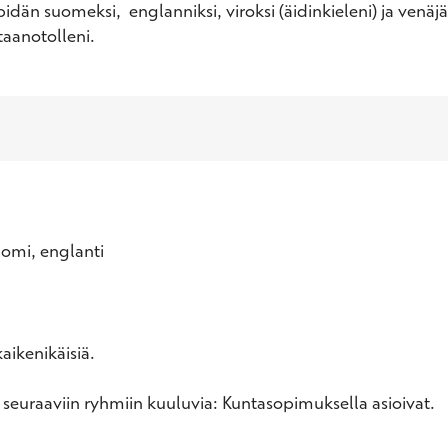
dän suomeksi,  englanniksi, viroksi (äidinkieleni) ja venäjäk
taanotolleni.
uomi, englanti
aikenikäisiä.
 seuraaviin ryhmiin kuuluvia: Kuntasopimuksella asioivat.