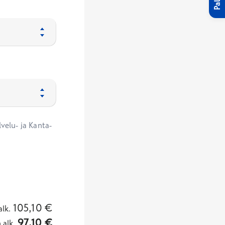
velu- ja Kanta-
105,10
€
alk.
97,10
€
n
alk.