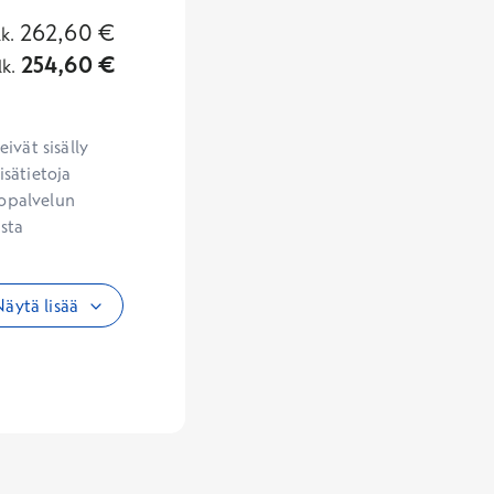
262,60
€
lk.
254,60
€
lk.
vät sisälly 
sätietoja 
opalvelun 
sta 
äytä lisää