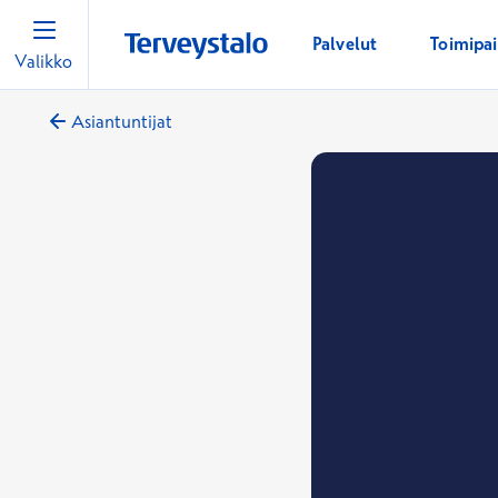
Palvelut
Toimipa
Valikko
Asiantuntijat