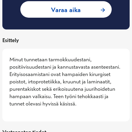
: Sara Ramsay, H
Varaa aika
Esittely
Minut tunnetaan tarmokkuudestani, 
positiivisuudestani ja kannustavasta asenteestani. 
Erityisosaamistani ovat hampaiden kirurgiset 
poistot, irtoprotetiikka, kruunut ja laminaatit, 
purentakiskot sekä erikoisuutena juurihoidetun 
hampaan valkaisu. Teen työni tehokkaasti ja 
tunnet olevasi hyvissä käsissä.