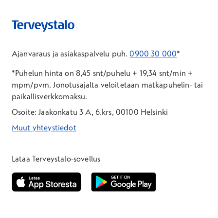
Ajanvaraus ja asiakaspalvelu puh.
0900 30 000
*
*Puhelun hinta on 8,45 snt/puhelu + 19,34 snt/min +
mpm/pvm.
Jonotusajalta veloitetaan matkapuhelin- tai
paikallisverkkomaksu.
Osoite: Jaakonkatu 3 A, 6.krs, 00100 Helsinki
Muut yhteystiedot
*Puhelun hinta on 8,35 snt/puhelu + 19,33 snt/min + mpm/pvm
*Puhelun hinta on matkapuhelinliittymästä 8,35 snt/puhelu + 
Lataa Terveystalo-sovellus
Avautuu uuteen ikkunaan
Avautuu uuteen ikkunaan