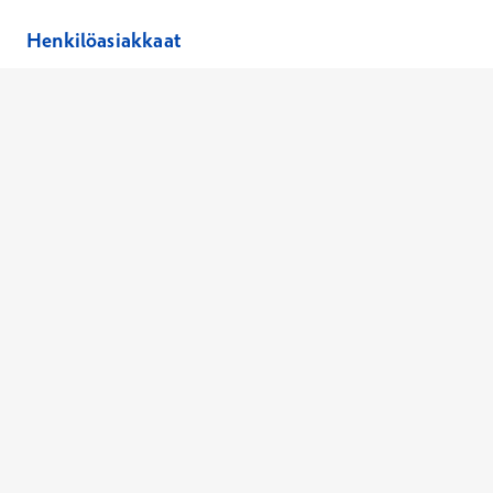
Henkilöasiakkaat
Hinnasto
Ajanvaraus
Toimipaikat
Asiantuntijat
Anna palautetta
Ajan peruutus
Kaikki palvelut