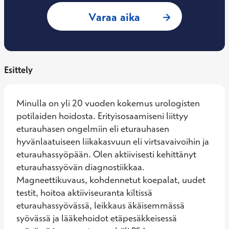
: Antti Rannikko, 
Varaa aika
Esittely
Minulla on yli 20 vuoden kokemus urologisten 
potilaiden hoidosta. Erityisosaamiseni liittyy 
eturauhasen ongelmiin eli eturauhasen 
hyvänlaatuiseen liikakasvuun eli virtsavaivoihin ja 
eturauhassyöpään. Olen aktiivisesti kehittänyt 
eturauhassyövän diagnostiikkaa. 
Magneettikuvaus, kohdennetut koepalat, uudet 
testit, hoitoa aktiiviseuranta kiltissä 
eturauhassyövässä, leikkaus äkäisemmässä 
syövässä ja lääkehoidot etäpesäkkeisessä 