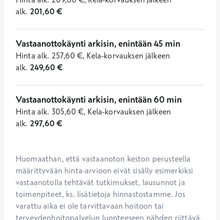
alk.
201,60
€
Vastaanottokäynti arkisin, enintään 45 min
Hinta
alk.
257,60
€
,
Kela-korvauksen jälkeen
alk.
249,60
€
Vastaanottokäynti arkisin, enintään 60 min
Hinta
alk.
305,60
€
,
Kela-korvauksen jälkeen
alk.
297,60
€
Huomaathan, että vastaanoton keston perusteella 
määrittyvään hinta-arvioon eivät sisälly esimerkiksi 
vastaanotolla tehtävät tutkimukset, lausunnot ja 
toimenpiteet, ks. lisätietoja hinnastostamme. Jos 
varattu aika ei ole tarvittavaan hoitoon tai 
terveydenhoitopalvelun luonteeseen nähden riittävä, 