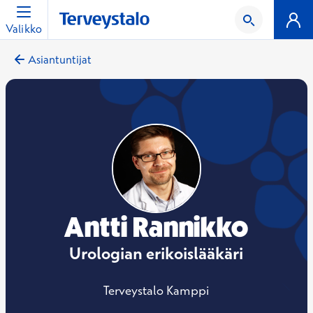
Valikko
Asiantuntijat
Antti Rannikko
Urologian erikoislääkäri
Terveystalo Kamppi