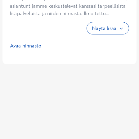
asiantuntijamme keskustelevat kanssasi tarpeellisista 
lisäpalveluista ja niiden hinnasta. Ilmoitettu...
Näytä lisää
Avaa hinnasto