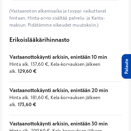
(Vastaanoton alkamisaika ja tyyppi vaikuttavat
hintaan. Hinta-arvio sisältää palvelu- ja Kanta-
maksun. Pidätämme oikeudet muutoksiin.)
Erikoislääkärihinnasto
Vastaanottokäynti arkisin, enintään 10 min
Palaute
Hinta
alk.
137,60
€
,
Kela-korvauksen jälkeen
alk.
129,60
€
Vastaanottokäynti arkisin, enintään 20 min
Hinta
alk.
181,60
€
,
Kela-korvauksen jälkeen
alk.
173,60
€
Vastaanottokäynti arkisin, enintään 30 min
Hinta
alk.
209,60
€
,
Kela-korvauksen jälkeen