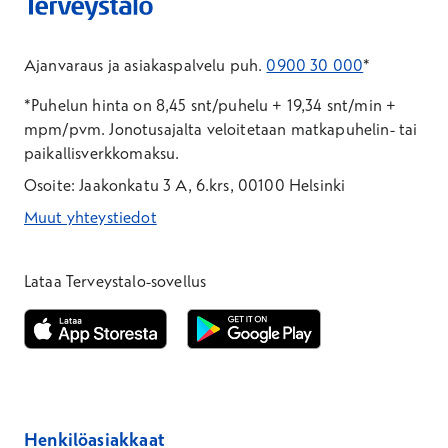
Ajanvaraus ja asiakaspalvelu puh.
0900 30 000
*
*Puhelun hinta on 8,45 snt/puhelu + 19,34 snt/min +
mpm/pvm.
Jonotusajalta veloitetaan matkapuhelin- tai
paikallisverkkomaksu.
Osoite: Jaakonkatu 3 A, 6.krs, 00100 Helsinki
Muut yhteystiedot
*Puhelun hinta on 8,35 snt/puhelu + 19,33 snt/min + mpm/pvm
*Puhelun hinta on matkapuhelinliittymästä 8,35 snt/puhelu + 
Lataa Terveystalo-sovellus
Avautuu uuteen ikkunaan
Avautuu uuteen ikkunaan
Henkilöasiakkaat