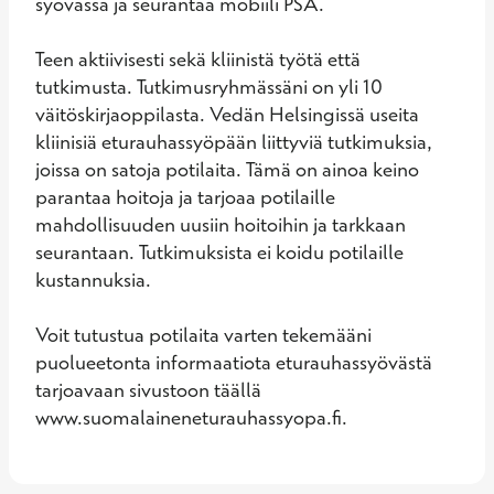
syövässä ja seurantaa mobiili PSA.

Teen aktiivisesti sekä kliinistä työtä että 
tutkimusta. Tutkimusryhmässäni on yli 10 
väitöskirjaoppilasta. Vedän Helsingissä useita 
kliinisiä eturauhassyöpään liittyviä tutkimuksia, 
joissa on satoja potilaita. Tämä on ainoa keino 
parantaa hoitoja ja tarjoaa potilaille 
mahdollisuuden uusiin hoitoihin ja tarkkaan 
seurantaan. Tutkimuksista ei koidu potilaille 
kustannuksia.

Voit tutustua potilaita varten tekemääni 
puolueetonta informaatiota eturauhassyövästä 
tarjoavaan sivustoon täällä 
www.suomalaineneturauhassyopa.fi.