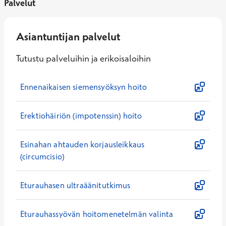
Palvelut
Asiantuntijan palvelut
Tutustu palveluihin ja erikoisaloihin
Ennenaikaisen siemensyöksyn hoito
Erektiohäiriön (impotenssin) hoito
Esinahan ahtauden korjausleikkaus
(circumcisio)
Eturauhasen ultraäänitutkimus
Eturauhassyövän hoitomenetelmän valinta