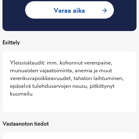
: Sinikka Pitkänen,
Varaa aika
Esittely
Yleissisätaudit: mm. kohonnut verenpaine, 
munuaisten vajaatoiminta, anemia ja muut 
verenkuvapoikkeavuudet, tahaton laihtuminen, 
epäselvä tulehdusarvojen nousu, pitkittynyt 
kuumeilu
Vastaanoton tiedot