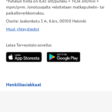
*Puhelun hinta on 8,45 snt/puhelu + 19,34 snt/min +
mpm/pvm.
Jonotusajalta veloitetaan matkapuhelin- tai
paikallisverkkomaksu.
Osoite: Jaakonkatu 3 A, 6.krs, 00100 Helsinki
Muut yhteystiedot
*Puhelun hinta on 8,35 snt/puhelu + 19,33 snt/min + mpm/pvm
*Puhelun hinta on matkapuhelinliittymästä 8,35 snt/puhelu + 
Lataa Terveystalo-sovellus
Avautuu uuteen ikkunaan
Avautuu uuteen ikkunaan
Henkilöasiakkaat
Hinnasto
Ajanvaraus