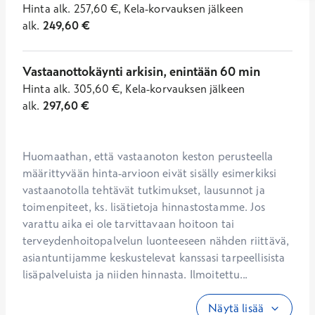
Hinta
alk.
257,60
€
,
Kela-korvauksen jälkeen
alk.
249,60
€
Vastaanottokäynti arkisin, enintään 60 min
Hinta
alk.
305,60
€
,
Kela-korvauksen jälkeen
alk.
297,60
€
Huomaathan, että vastaanoton keston perusteella 
määrittyvään hinta-arvioon eivät sisälly esimerkiksi 
vastaanotolla tehtävät tutkimukset, lausunnot ja 
toimenpiteet, ks. lisätietoja hinnastostamme. Jos 
varattu aika ei ole tarvittavaan hoitoon tai 
terveydenhoitopalvelun luonteeseen nähden riittävä, 
asiantuntijamme keskustelevat kanssasi tarpeellisista 
lisäpalveluista ja niiden hinnasta. Ilmoitettu...
Näytä lisää