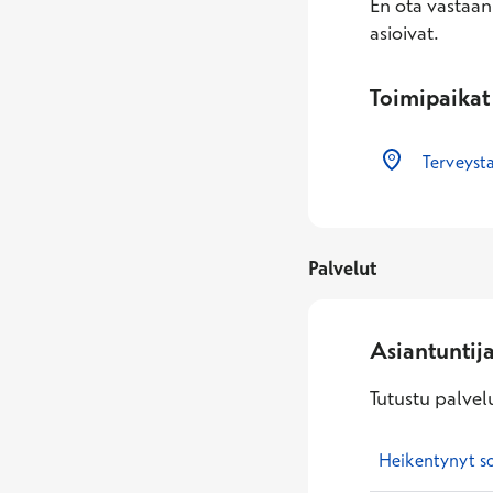
En ota vastaan
asioivat.
Toimipaikat
Terveyst
Palvelut
Asiantuntij
Tutustu palvelu
Heikentynyt so