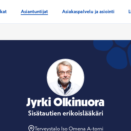
ikat
Asiantuntijat
Asiakaspalvelu ja asiointi
L
Jyrki Olkinuora
Sisätautien erikoislääkäri
Terveystalo Iso Omena A-torni