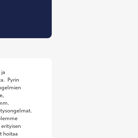
Sisätautien erikoislääkäri
ja 
.  Pyrin 
ongelmien 
, 
mm. 
itysongelmat.

 olemme 
erityisen 
 hoitaa 