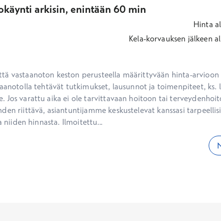
okäynti arkisin, enintään 60 min
Hinta
a
Kela-korvauksen jälkeen
al
ä vastaanoton keston perusteella määrittyvään hinta-arvioon ei
aanotolla tehtävät tutkimukset, lausunnot ja toimenpiteet, ks. li
 Jos varattu aika ei ole tarvittavaan hoitoon tai terveydenhoit
den riittävä, asiantuntijamme keskustelevat kanssasi tarpeellisi
a niiden hinnasta. Ilmoitettu...
N