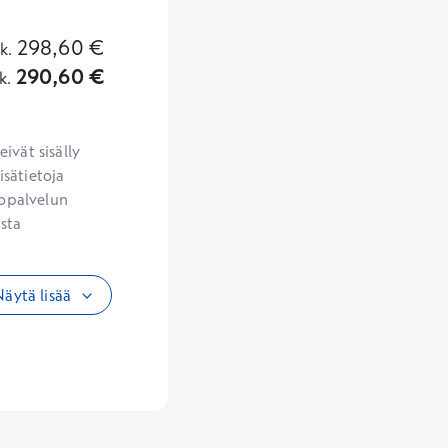
298,60
€
lk.
290,60
€
k.
vät sisälly 
sätietoja 
opalvelun 
sta 
äytä lisää