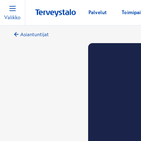
Palvelut
Toimipa
Valikko
Asiantuntijat