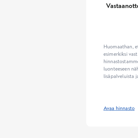
Vastaanott
Huomaathan, ett
esimerkiksi vast
hinnastostamme.
luonteeseen näh
lisäpalveluista j
Avaa hinnasto