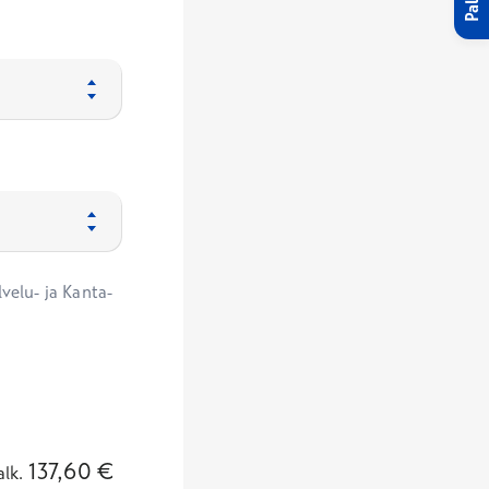
velu- ja Kanta-
137,60
€
alk.