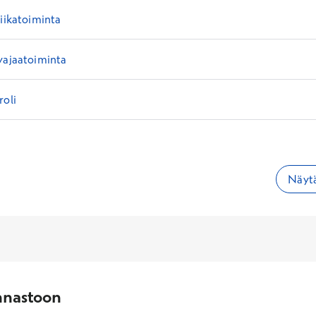
liikatoiminta
vajaatoiminta
roli
Näytä
nnastoon