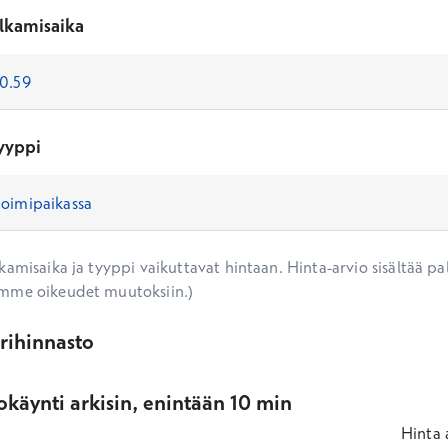
lkamisaika
yyppi
amisaika ja tyyppi vaikuttavat hintaan. Hinta-arvio sisältää pal
mme oikeudet muutoksiin.)
ärihinnasto
käynti arkisin, enintään 10 min
Hinta