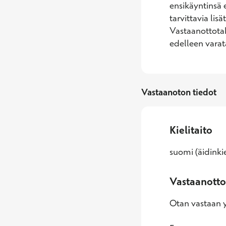
ensikäyntinsä 
tarvittavia lisä
Vastaanottotak
edelleen varat
Vastaanoton tiedot
Kielitaito
suomi (äidinkie
Vastaanotto
Otan vastaan yl