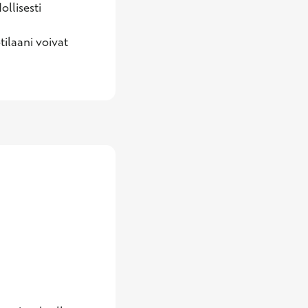
lisesti 
ilaani voivat 