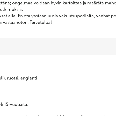
etänä; ongelmaa voidaan hyvin kartoittaa ja määrätä mahdol
tutkimuksia. 

sat alla. En ota vastaan uusia vakuutuspotilaita, vanhat pot
a vastaanoton. Tervetuloa!
li), ruotsi, englanti
i 15-vuotiaita.