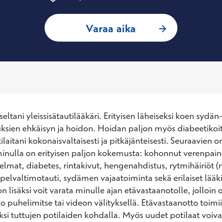
: Jyrki Olkinuora, 
Varaa aika
ltani yleissisätautilääkäri. Erityisen läheiseksi koen sydän- 
uksien ehkäisyn ja hoidon. Hoidan paljon myös diabeetikoita
laitani kokonaisvaltaisesti ja pitkäjänteisesti. Seuraavien 
inulla on erityisen paljon kokemusta: kohonnut verenpaine
elmat, diabetes, rintakivut, hengenahdistus, rytmihäiriöt (
sepelvaltimotauti, sydämen vajaatoiminta sekä erilaiset lääk
n lisäksi voit varata minulle ajan etävastaanotolle, jolloin
 puhelimitse tai videon välityksellä. Etävastaanotto toimii 
ksi tuttujen potilaiden kohdalla. Myös uudet potilaat voivat