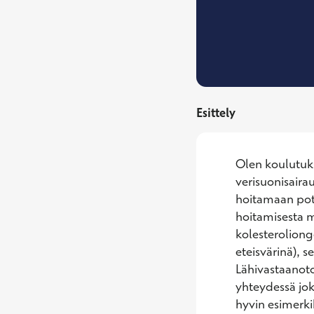
Esittely
Olen koulutukse
verisuonisaira
hoitamaan poti
hoitamisesta m
kolesteroliong
eteisvärinä), 
Lähivastaanoto
yhteydessä joko
hyvin esimerki