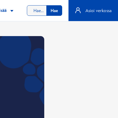
isää
Hae
Asioi verkossa