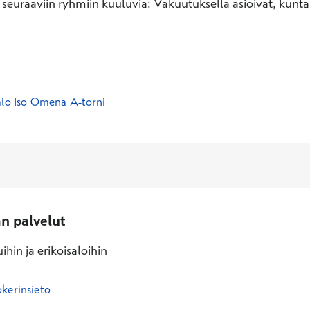
 seuraaviin ryhmiin kuuluvia: Vakuutuksella asioivat, kunt
alo Iso Omena A-torni
an palvelut
ihin ja erikoisaloihin
kerinsieto