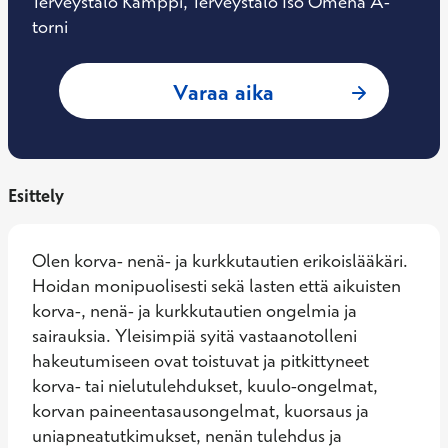
Terveystalo Kamppi, Terveystalo Iso Omena A-
torni
: Juha Laakso, Kor
Varaa aika
Esittely
Olen korva- nenä- ja kurkkutautien erikoislääkäri.

Hoidan monipuolisesti sekä lasten että aikuisten 
korva-, nenä- ja kurkkutautien ongelmia ja 
sairauksia. Yleisimpiä syitä vastaanotolleni 
hakeutumiseen ovat toistuvat ja pitkittyneet 
korva- tai nielutulehdukset, kuulo-ongelmat, 
korvan paineentasausongelmat, kuorsaus ja 
uniapneatutkimukset, nenän tulehdus ja 