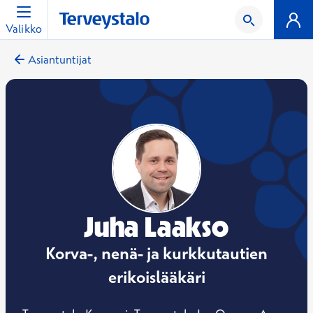
Valikko
Asiantuntijat
Juha Laakso
Korva-, nenä- ja kurkkutautien
erikoislääkäri