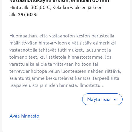
Vastaanottokäynti arkisin, enintään 60 min
Hinta
alk.
305,60
€
,
Kela-korvauksen jälkeen
alk.
297,60
€
Huomaathan, että vastaanoton keston perusteella 
määrittyvään hinta-arvioon eivät sisälly esimerkiksi 
vastaanotolla tehtävät tutkimukset, lausunnot ja 
toimenpiteet, ks. lisätietoja hinnastostamme. Jos 
varattu aika ei ole tarvittavaan hoitoon tai 
terveydenhoitopalvelun luonteeseen nähden riittävä, 
asiantuntijamme keskustelevat kanssasi tarpeellisista 
lisäpalveluista ja niiden hinnasta. Ilmoitettu...
Näytä lisää
Avaa hinnasto