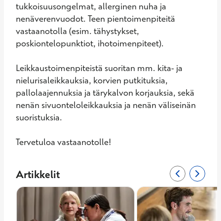
tukkoisuusongelmat, allerginen nuha ja 
nenäverenvuodot. Teen pientoimenpiteitä 
vastaanotolla (esim. tähystykset, 
poskiontelopunktiot, ihotoimenpiteet).

Leikkaustoimenpiteistä suoritan mm. kita- ja 
nielurisaleikkauksia, korvien putkituksia, 
pallolaajennuksia ja tärykalvon korjauksia, sekä 
nenän sivuonteloleikkauksia ja nenän väliseinän 
suoristuksia.

Tervetuloa vastaanotolle!
Artikkelit
Edellinen siv
0/4
Seuraa
2/4