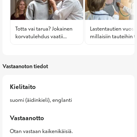
Totta vai tarua? Jokainen
Lastentautien vuosik
korvatulehdus vaatii
millaisiin tauteihin tu
antibiootin
varautua erityisesti
syksyllä?
Vastaanoton tiedot
Kielitaito
suomi (äidinkieli), englanti
Vastaanotto
Otan vastaan kaikenikäisiä.