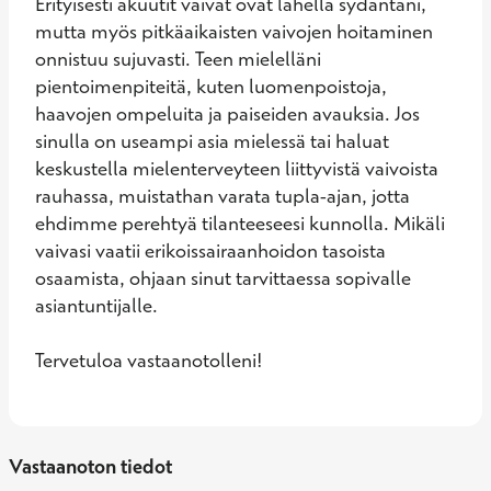
Erityisesti akuutit vaivat ovat lähellä sydäntäni, 
mutta myös pitkäaikaisten vaivojen hoitaminen 
onnistuu sujuvasti. Teen mielelläni 
pientoimenpiteitä, kuten luomenpoistoja, 
haavojen ompeluita ja paiseiden avauksia. Jos 
sinulla on useampi asia mielessä tai haluat 
keskustella mielenterveyteen liittyvistä vaivoista 
rauhassa, muistathan varata tupla-ajan, jotta 
ehdimme perehtyä tilanteeseesi kunnolla. Mikäli 
vaivasi vaatii erikoissairaanhoidon tasoista 
osaamista, ohjaan sinut tarvittaessa sopivalle 
asiantuntijalle. 

Tervetuloa vastaanotolleni!
Vastaanoton tiedot