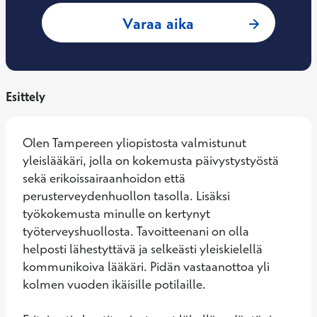
: Valtteri Korkiako
Varaa aika
Esittely
Olen Tampereen yliopistosta valmistunut 
yleislääkäri, jolla on kokemusta päivystystyöstä 
sekä erikoissairaanhoidon että 
perusterveydenhuollon tasolla. Lisäksi 
työkokemusta minulle on kertynyt 
työterveyshuollosta. Tavoitteenani on olla 
helposti lähestyttävä ja selkeästi yleiskielellä 
kommunikoiva lääkäri. Pidän vastaanottoa yli 
kolmen vuoden ikäisille potilaille. 
