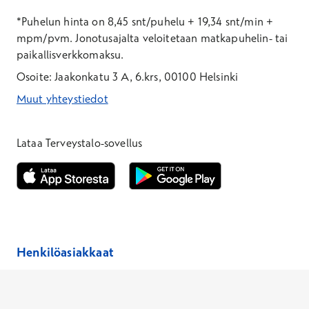
*Puhelun hinta on 8,45 snt/puhelu + 19,34 snt/min +
mpm/pvm.
Jonotusajalta veloitetaan matkapuhelin- tai
paikallisverkkomaksu.
Osoite: Jaakonkatu 3 A, 6.krs, 00100 Helsinki
Muut yhteystiedot
*Puhelun hinta on 8,35 snt/puhelu + 19,33 snt/min + mpm/pvm
*Puhelun hinta on matkapuhelinliittymästä 8,35 snt/puhelu + 
Lataa Terveystalo-sovellus
Avautuu uuteen ikkunaan
Avautuu uuteen ikkunaan
Henkilöasiakkaat
Hinnasto