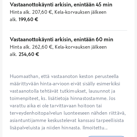
Vastaanottokäynti arkisin, enintään 45 min
Hinta
alk.
207,60
€
,
Kela-korvauksen jälkeen
alk.
199,60
€
Vastaanottokäynti arkisin, enintään 60 min
Hinta
alk.
262,60
€
,
Kela-korvauksen jälkeen
alk.
254,60
€
Huomaathan, että vastaanoton keston perusteella 
määrittyvään hinta-arvioon eivät sisälly esimerkiksi 
vastaanotolla tehtävät tutkimukset, lausunnot ja 
toimenpiteet, ks. lisätietoja hinnastostamme. Jos 
varattu aika ei ole tarvittavaan hoitoon tai 
terveydenhoitopalvelun luonteeseen nähden riittävä, 
asiantuntijamme keskustelevat kanssasi tarpeellisista 
lisäpalveluista ja niiden hinnasta. Ilmoitettu...