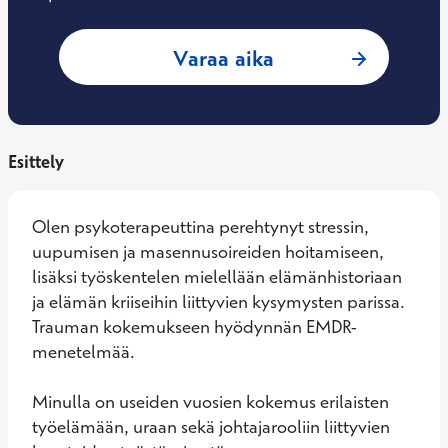
: Sirpa Karvonen, 
Varaa aika
Esittely
Olen psykoterapeuttina perehtynyt stressin, 
uupumisen ja masennusoireiden hoitamiseen, 
lisäksi työskentelen mielellään elämänhistoriaan 
ja elämän kriiseihin liittyvien kysymysten parissa. 
Trauman kokemukseen hyödynnän EMDR-
menetelmää.

Minulla on useiden vuosien kokemus erilaisten 
työelämään, uraan sekä johtajarooliin liittyvien 