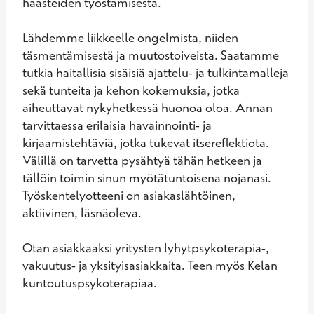
haasteiden työstämisestä.

Lähdemme liikkeelle ongelmista, niiden 
täsmentämisestä ja muutostoiveista. Saatamme 
tutkia haitallisia sisäisiä ajattelu- ja tulkintamalleja 
sekä tunteita ja kehon kokemuksia, jotka 
aiheuttavat nykyhetkessä huonoa oloa. Annan 
tarvittaessa erilaisia havainnointi- ja 
kirjaamistehtäviä, jotka tukevat itsereflektiota. 
Välillä on tarvetta pysähtyä tähän hetkeen ja 
tällöin toimin sinun myötätuntoisena nojanasi. 
Työskentelyotteeni on asiakaslähtöinen, 
aktiivinen, läsnäoleva.

Otan asiakkaaksi yritysten lyhytpsykoterapia-, 
vakuutus- ja yksityisasiakkaita. Teen myös Kelan 
kuntoutuspsykoterapiaa.