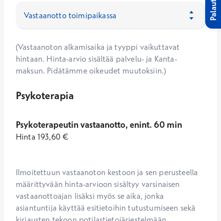
Palaute
(Vastaanoton alkamisaika ja tyyppi vaikuttavat
hintaan. Hinta-arvio sisältää palvelu- ja Kanta-
maksun. Pidätämme oikeudet muutoksiin.)
Psykoterapia
Psykoterapeutin vastaanotto, enint. 60 min
Hinta
193,60
€
Ilmoitettuun vastaanoton kestoon ja sen perusteella 
määrittyvään hinta-arvioon sisältyy varsinaisen 
vastaanottoajan lisäksi myös se aika, jonka 
asiantuntija käyttää esitietoihin tutustumiseen sekä 
kirjausten tekoon potilastietojärjestelmään. 