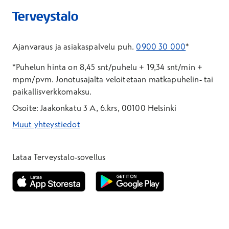
Ajanvaraus ja asiakaspalvelu puh.
0900 30 000
*
*Puhelun hinta on 8,45 snt/puhelu + 19,34 snt/min +
mpm/pvm.
Jonotusajalta veloitetaan matkapuhelin- tai
paikallisverkkomaksu.
Osoite: Jaakonkatu 3 A, 6.krs, 00100 Helsinki
Muut yhteystiedot
*Puhelun hinta on 8,35 snt/puhelu + 19,33 snt/min + mpm/pvm
*Puhelun hinta on matkapuhelinliittymästä 8,35 snt/puhelu + 
Lataa Terveystalo-sovellus
Avautuu uuteen ikkunaan
Avautuu uuteen ikkunaan