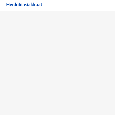
Henkilöasiakkaat
Hinnasto
Ajanvaraus
Toimipaikat
Asiantuntijat
Anna palautetta
Ajan peruutus
Kaikki palvelut