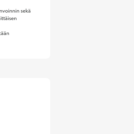
nvoinnin sekä 
ttäisen 
tään 