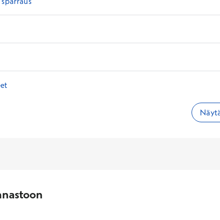
 sparraus
eet
Näytä
nnastoon