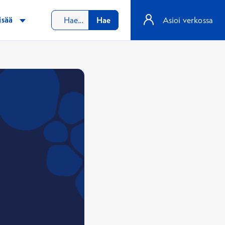
isää
Hae
Asioi verkossa