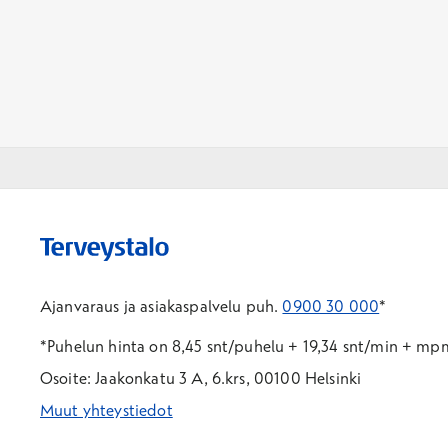
Ajanvaraus ja asiakaspalvelu puh.
0900 30 000
*
*Puhelun hinta on 8,45 snt/puhelu + 19,34 snt/min + m
Osoite: Jaakonkatu 3 A, 6.krs, 00100 Helsinki
Muut yhteystiedot
*Puhelun hinta on 8,35 snt/puhelu + 19,33 snt/min + mpm/
*Puhelun hinta on matkapuhelinliittymästä 8,35 snt/puhelu 