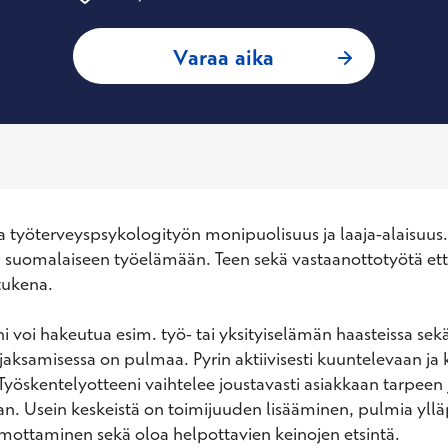
: Riitta-Liisa Kall
Varaa aika
 työterveyspsykologityön monipuolisuus ja laaja-alaisuus.
suomalaiseen työelämään. Teen sekä vastaanottotyötä että
ukena.  

 voi hakeutua esim. työ- tai yksityiselämän haasteissa sekä s
 jaksamisessa on pulmaa. Pyrin aktiivisesti kuuntelevaan ja 
Työskentelyotteeni vaihtelee joustavasti asiakkaan tarpeen j
. Usein keskeistä on toimijuuden lisääminen, pulmia ylläp
mottaminen sekä oloa helpottavien keinojen etsintä. 
