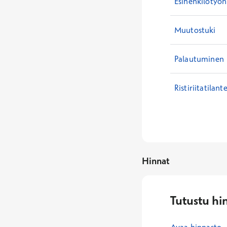
Esihenkilötyön
Muutostuki
Palautuminen
Ristiriitatilant
Hinnat
Tutustu hi