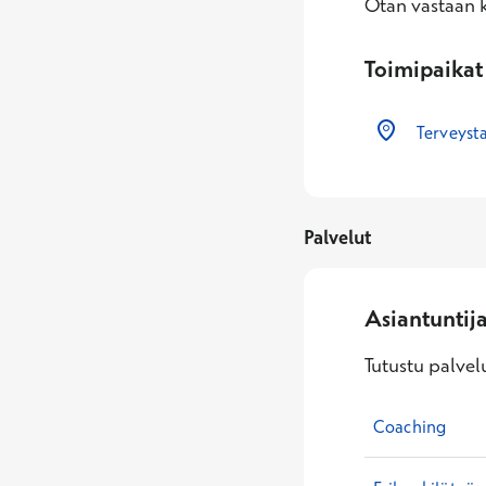
Otan vastaan k
Toimipaikat
Terveys
Palvelut
Asiantuntij
Tutustu palvelu
Coaching