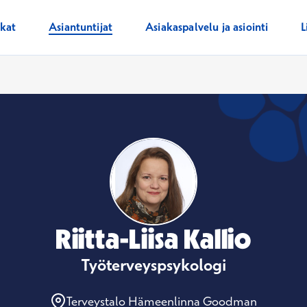
ikat
Asiantuntijat
Asiakaspalvelu ja asiointi
L
Riitta-Liisa Kallio
Työterveyspsykologi
Terveystalo Hämeenlinna Goodman