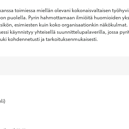
kanssa toimiessa miellän olevani kokonaisvaltaisen työhyvi
on puolella. Pyrin hahmottamaan ilmiöitä huomioiden yksi
ksikön, esimiesten kuin koko organisaationkin näkökulmat. 
ssi käynnistyy yhteisellä suunnittelupalaverilla, jossa pyri
uki kohdennetusti ja tarkoituksenmukaisesti.
li)