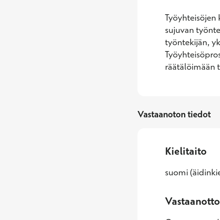
Työyhteisöjen 
sujuvan työnte
työntekijän, y
Työyhteisöprose
räätälöimään t
Vastaanoton tiedot
Kielitaito
suomi (äidinkie
Vastaanotto