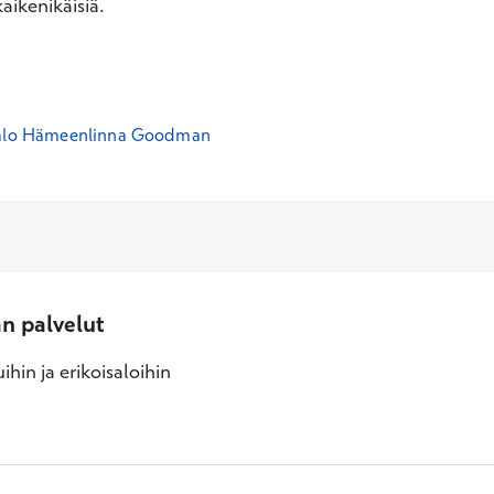
aikenikäisiä.
talo Hämeenlinna Goodman
an palvelut
ihin ja erikoisaloihin