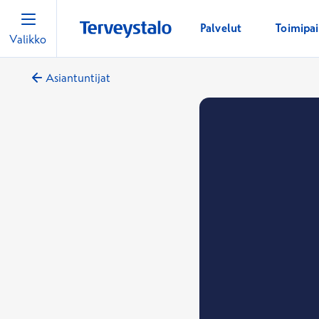
Palvelut
Toimipa
Valikko
Asiantuntijat