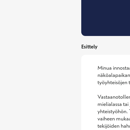
Esittely
Minua innostaa
näköalapaikan 
työyhteisöjen t
Vastaanotolleni
mielialassa tai
yhteistyöhön. 
vaiheen mukaan
tekijöiden hah