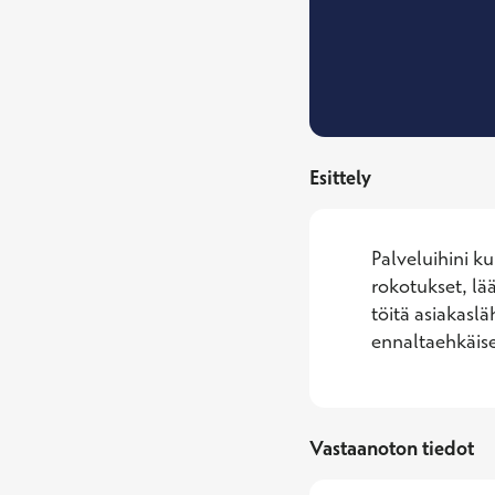
Esittely
Palveluihini k
rokotukset, lä
töitä asiakaslä
ennaltaehkäise
Vastaanoton tiedot