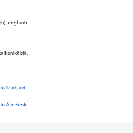
li), englanti
aikenikäisiä.
lo Saarijärvi
alo Äänekoski