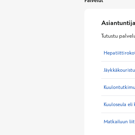
Palvelut
Asiantuntij
Tutustu palvelu
Hepatiittiroko
Jäykkäkouristu
Kuulontutkimu
Kuuloseula eli 
Matkailuun lii