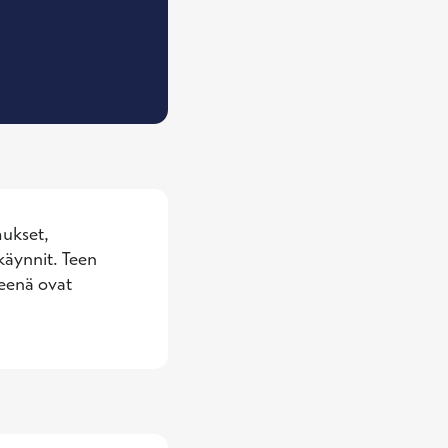
, Vastaava työterveyshoitaja
ukset, 
äynnit. Teen 
eenä ovat 
!