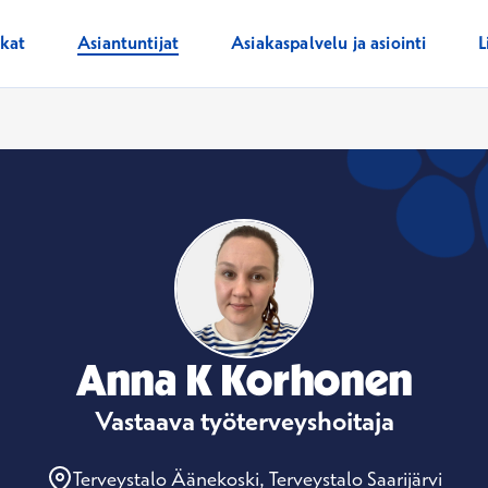
ikat
Asiantuntijat
Asiakaspalvelu ja asiointi
L
Anna K Korhonen
Vastaava työterveyshoitaja
Terveystalo Äänekoski, Terveystalo Saarijärvi