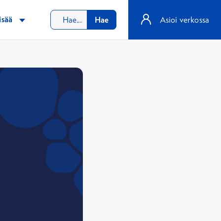
isää
Hae
Asioi verkossa