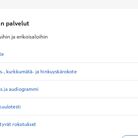
an palvelut
ihin ja erikoisaloihin
te
s-, kurkkumätä- ja hinkuyskärokote
s ja audiogrammi
kuulotesti
ttyvät rokotukset