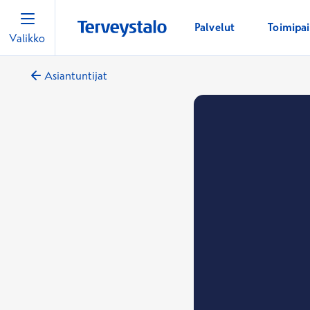
Palvelut
Toimipa
Valikko
Asiantuntijat