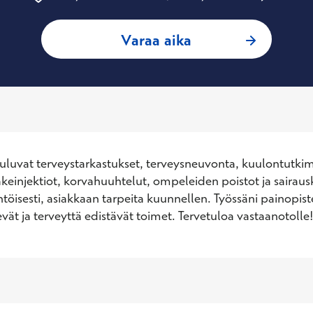
: Anna K Korhonen
Varaa aika
uuluvat terveystarkastukset, terveysneuvonta, kuulontutkim
äkeinjektiot, korvahuuhtelut, ompeleiden poistot ja sairausk
htöisesti, asiakkaan tarpeita kuunnellen. Työssäni painopist
vät ja terveyttä edistävät toimet. Tervetuloa vastaanotolle