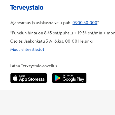
Ajanvaraus ja asiakaspalvelu puh.
0900 30 000
*
*Puhelun hinta on 8,45 snt/puhelu + 19,34 snt/min + m
Osoite: Jaakonkatu 3 A, 6.krs, 00100 Helsinki
Muut yhteystiedot
*Puhelun hinta on 8,35 snt/puhelu + 19,33 snt/min + mpm/
*Puhelun hinta on matkapuhelinliittymästä 8,35 snt/puhelu 
Lataa Terveystalo-sovellus
Avautuu uuteen ikkunaan
Avautuu uuteen ikkunaan
Henkilöasiakkaat