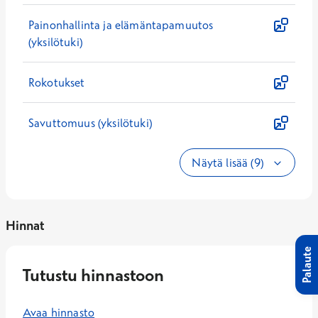
Painonhallinta ja elämäntapamuutos
(yksilötuki)
Rokotukset
Savuttomuus (yksilötuki)
Näytä lisää (9)
Hinnat
Palaute
Tutustu hinnastoon
Avaa hinnasto