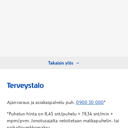
Takaisin ylös
Ajanvaraus ja asiakaspalvelu puh.
0900 30 000
*
*Puhelun hinta on 8,45 snt/puhelu + 19,34 snt/min +
mpm/pvm.
Jonotusajalta veloitetaan matkapuhelin- tai
paikallisverkkomaksu.