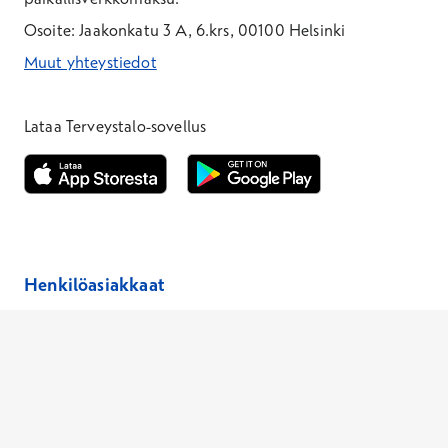
Osoite: Jaakonkatu 3 A, 6.krs, 00100 Helsinki
Muut yhteystiedot
*Puhelun hinta on 8,35 snt/puhelu + 19,33 snt/min + mpm/pvm
*Puhelun hinta on matkapuhelinliittymästä 8,35 snt/puhelu + 
Lataa Terveystalo-sovellus
Avautuu uuteen ikkunaan
Avautuu uuteen ikkunaan
Henkilöasiakkaat
Hinnasto
Ajanvaraus
Toimipaikat