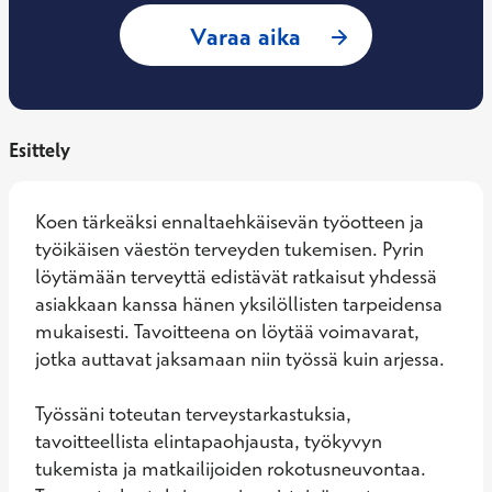
: Maria Kilpelä, T
Varaa aika
Esittely
Koen tärkeäksi ennaltaehkäisevän työotteen ja 
työikäisen väestön terveyden tukemisen. Pyrin 
löytämään terveyttä edistävät ratkaisut yhdessä 
asiakkaan kanssa hänen yksilöllisten tarpeidensa 
mukaisesti. Tavoitteena on löytää voimavarat, 
jotka auttavat jaksamaan niin työssä kuin arjessa.

Työssäni toteutan terveystarkastuksia, 
tavoitteellista elintapaohjausta, työkyvyn 
tukemista ja matkailijoiden rokotusneuvontaa. 