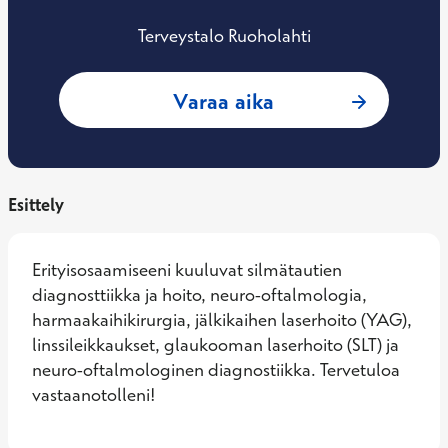
Terveystalo Ruoholahti
: Tapio Ihanamäki,
Varaa aika
Esittely
Erityisosaamiseeni kuuluvat silmätautien 
diagnosttiikka ja hoito, neuro-oftalmologia, 
harmaakaihikirurgia, jälkikaihen laserhoito (YAG), 
linssileikkaukset, glaukooman laserhoito (SLT) ja 
neuro-oftalmologinen diagnostiikka. Tervetuloa 
vastaanotolleni!