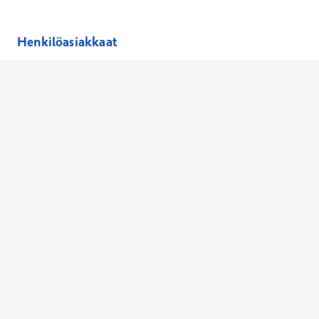
Henkilöasiakkaat
Hinnasto
Ajanvaraus
Toimipaikat
Asiantuntijat
Anna palautetta
Ajan peruutus