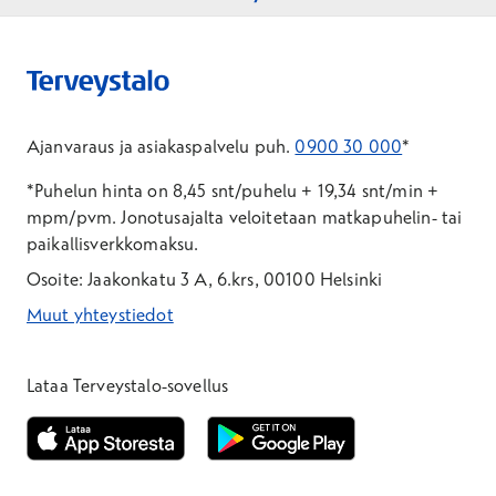
Ajanvaraus ja asiakaspalvelu puh.
0900 30 000
*
*Puhelun hinta on 8,45 snt/puhelu + 19,34 snt/min +
mpm/pvm.
Jonotusajalta veloitetaan matkapuhelin- tai
paikallisverkkomaksu.
Osoite: Jaakonkatu 3 A, 6.krs, 00100 Helsinki
Muut yhteystiedot
*Puhelun hinta on 8,35 snt/puhelu + 19,33 snt/min + mpm/pvm
*Puhelun hinta on matkapuhelinliittymästä 8,35 snt/puhelu + 
Lataa Terveystalo-sovellus
Avautuu uuteen ikkunaan
Avautuu uuteen ikkunaan