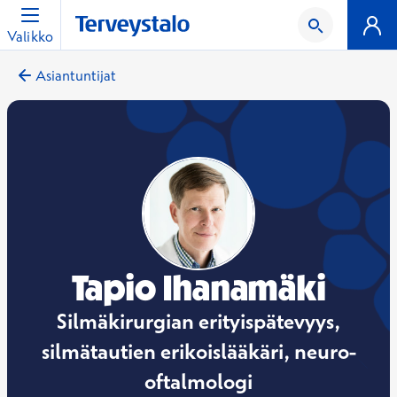
Valikko
Asiantuntijat
Tapio Ihanamäki
Silmäkirurgian erityispätevyys,
silmätautien erikoislääkäri, neuro-
oftalmologi