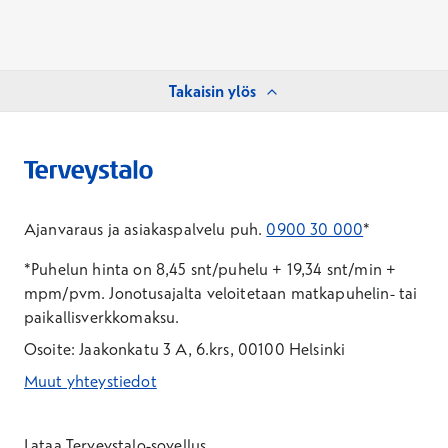
Takaisin ylös
Ajanvaraus ja asiakaspalvelu puh.
0900 30 000
*
*Puhelun hinta on 8,45 snt/puhelu + 19,34 snt/min +
mpm/pvm.
Jonotusajalta veloitetaan matkapuhelin- tai
paikallisverkkomaksu.
Osoite: Jaakonkatu 3 A, 6.krs, 00100 Helsinki
Muut yhteystiedot
*Puhelun hinta on 8,35 snt/puhelu + 19,33 snt/min + mpm/pvm
*Puhelun hinta on matkapuhelinliittymästä 8,35 snt/puhelu + 
Lataa Terveystalo-sovellus