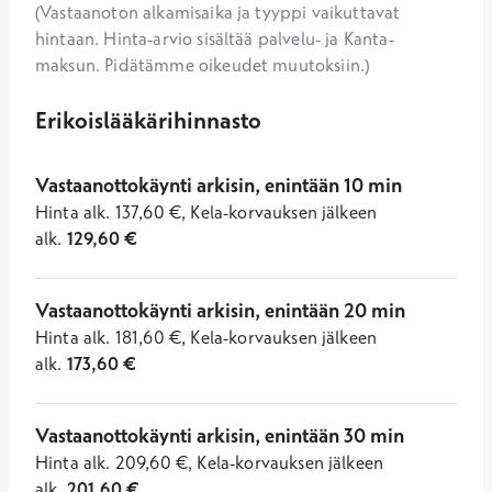
(Vastaanoton alkamisaika ja tyyppi vaikuttavat
hintaan. Hinta-arvio sisältää palvelu- ja Kanta-
maksun. Pidätämme oikeudet muutoksiin.)
Erikoislääkärihinnasto
Vastaanottokäynti arkisin, enintään 10 min
Hinta
alk.
137,60
€
,
Kela-korvauksen jälkeen
alk.
129,60
€
Vastaanottokäynti arkisin, enintään 20 min
Hinta
alk.
181,60
€
,
Kela-korvauksen jälkeen
alk.
173,60
€
Vastaanottokäynti arkisin, enintään 30 min
Hinta
alk.
209,60
€
,
Kela-korvauksen jälkeen
alk.
201,60
€