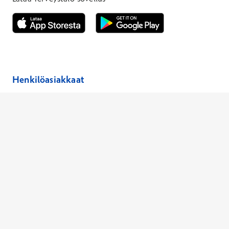
Avautuu uuteen ikkunaan
Avautuu uuteen ikkunaan
Henkilöasiakkaat
Hinnasto
Ajanvaraus
Toimipaikat
Asiantuntijat
Anna palautetta