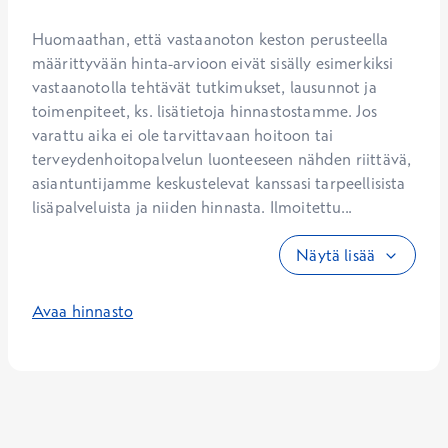
Huomaathan, että vastaanoton keston perusteella 
määrittyvään hinta-arvioon eivät sisälly esimerkiksi 
vastaanotolla tehtävät tutkimukset, lausunnot ja 
toimenpiteet, ks. lisätietoja hinnastostamme. Jos 
varattu aika ei ole tarvittavaan hoitoon tai 
terveydenhoitopalvelun luonteeseen nähden riittävä, 
asiantuntijamme keskustelevat kanssasi tarpeellisista 
lisäpalveluista ja niiden hinnasta. Ilmoitettu...
Näytä lisää
Avaa hinnasto