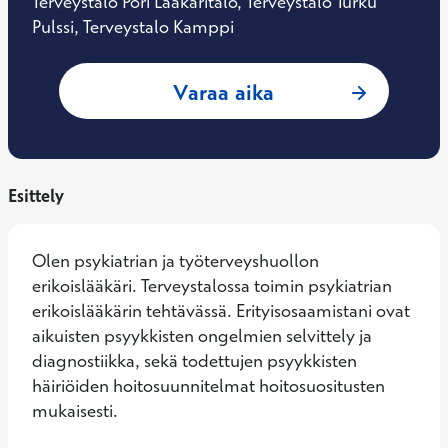
Terveystalo Pori Lääkäritalo, Terveystalo Turku
Pulssi, Terveystalo Kamppi
: Mia Fagerlund, P
Varaa aika
Esittely
Olen psykiatrian ja työterveyshuollon 
erikoislääkäri. Terveystalossa toimin psykiatrian 
erikoislääkärin tehtävässä. Erityisosaamistani ovat 
aikuisten psyykkisten ongelmien selvittely ja 
diagnostiikka, sekä todettujen psyykkisten 
häiriöiden hoitosuunnitelmat hoitosuositusten 
mukaisesti.
