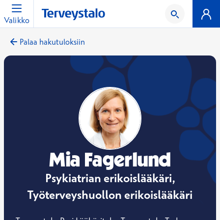
Valikko
Palaa hakutuloksiin
Mia Fagerlund
Psykiatrian erikoislääkäri,
Työterveyshuollon erikoislääkäri