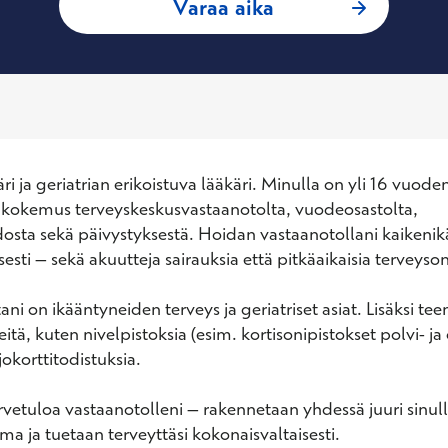
: Asma Begum,
Varaa aika
ri ja geriatrian erikoistuva lääkäri. Minulla on yli 16 vuoden
kokemus terveyskeskusvastaanotolta, vuodeosastolta, 
dosta sekä päivystyksestä. Hoidan vastaanotollani kaikenikäi
esti – sekä akuutteja sairauksia että pitkäaikaisia terveyso
ani on ikääntyneiden terveys ja geriatriset asiat. Lisäksi teen
tä, kuten nivelpistoksia (esim. kortisonipistokset polvi- ja 
korttitodistuksia.

vetuloa vastaanotolleni – rakennetaan yhdessä juuri sinull
ma ja tuetaan terveyttäsi kokonaisvaltaisesti.