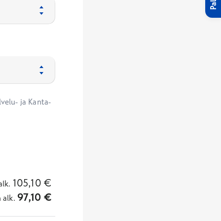
velu- ja Kanta-
105,10
€
alk.
97,10
€
n
alk.