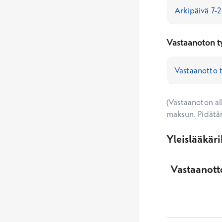
Vastaanoton t
(Vastaanoton alk
maksun. Pidätä
Yleislääkär
Vastaanotto