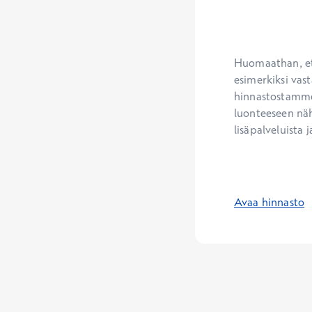
Huomaathan, ett
esimerkiksi vast
hinnastostamme.
luonteeseen näh
lisäpalveluista j
Avaa hinnasto