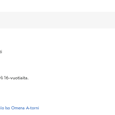
i
i 16-vuotiaita.
alo Iso Omena A-torni