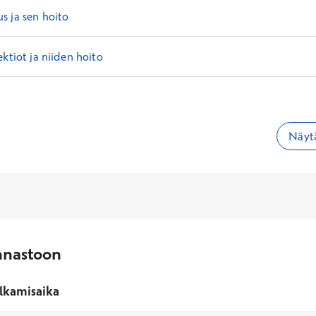
s ja sen hoito
ektiot ja niiden hoito
Näytä
nnastoon
lkamisaika