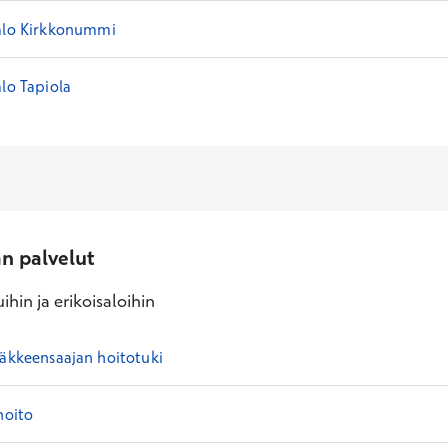
alo Kirkkonummi
lo Tapiola
an palvelut
ihin ja erikoisaloihin
läkkeensaajan hoitotuki
hoito