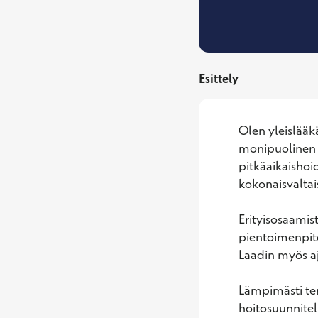
Esittely
Olen yleislääkä
monipuolinen 
pitkäaikaishoi
kokonaisvaltais
Erityisosaamist
pientoimenpitei
Laadin myös ajo
Lämpimästi ter
hoitosuunnitel