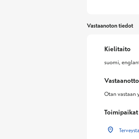
Vastaanoton tiedot
Kielitaito
suomi, englant
Vastaanotto
Otan vastaan yl
Toimipaikat
Terveyst