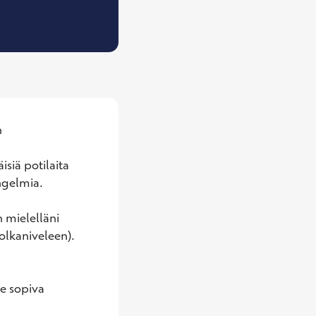
 
siä potilaita 
ngelmia.

 mielelläni 
olkaniveleen). 
e sopiva 