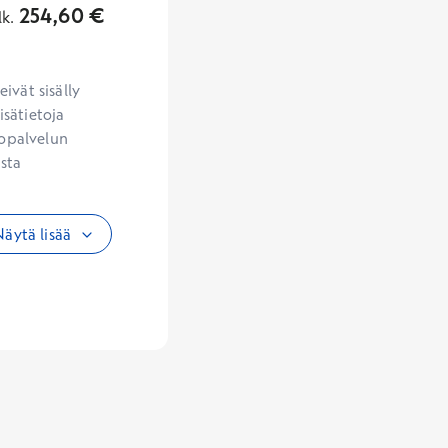
254,60
€
lk.
vät sisälly 
sätietoja 
opalvelun 
sta 
äytä lisää