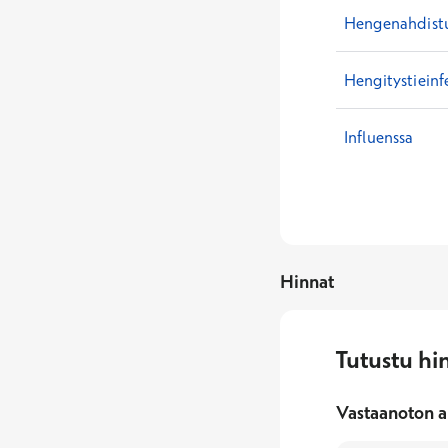
Hengenahdistu
Hengitystieinf
Influenssa
Hinnat
Tutustu hi
Vastaanoton a