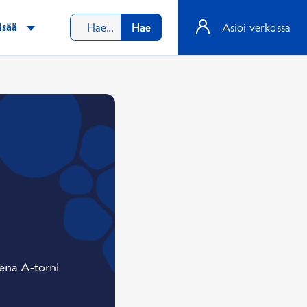
isää
Hae
Asioi verkossa
ena A-torni