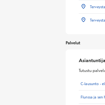
Terveyst
Terveysta
Palvelut
Asiantuntij
Tutustu palvelu
C-lausunto - e
Flunssa ja sen 