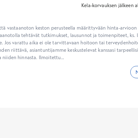
Kela-korvauksen jälkeen
a
ä vastaanoton keston perusteella määrittyvään hinta-arvioon ei
aanotolla tehtävät tutkimukset, lausunnot ja toimenpiteet, ks. li
 Jos varattu aika ei ole tarvittavaan hoitoon tai terveydenhoit
den riittävä, asiantuntijamme keskustelevat kanssasi tarpeellisi
a niiden hinnasta. Ilmoitettu...
N