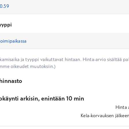
yyppi
amisaika ja tyyppi vaikuttavat hintaan. Hinta-arvio sisältää pal
mme oikeudet muutoksiin.)
ihinnasto
käynti arkisin, enintään 10 min
Hinta
Kela-korvauksen jälkee