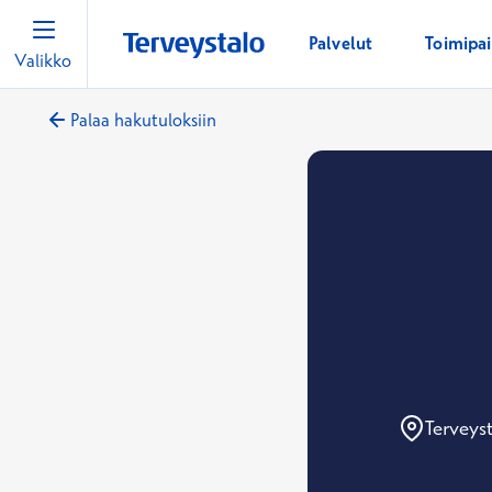
Palvelut
Toimipa
Valikko
Palaa hakutuloksiin
Terveys