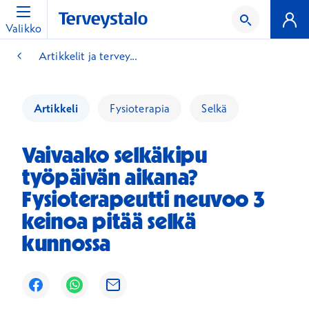
Valikko
Artikkelit ja tervey...
Artikkeli
Fysioterapia
Selkä
Vaivaako selkäkipu
työpäivän aikana?
Fysioterapeutti neuvoo 3
keinoa pitää selkä
kunnossa
Avautuu uuteen ikkunaan
Avautuu uuteen ikkunaan
Avautuu uuteen ikkunaan