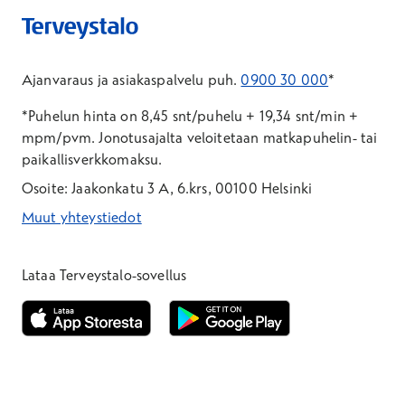
Ajanvaraus ja asiakaspalvelu puh.
0900 30 000
*
*Puhelun hinta on 8,45 snt/puhelu + 19,34 snt/min +
mpm/pvm.
Jonotusajalta veloitetaan matkapuhelin- tai
paikallisverkkomaksu.
Osoite: Jaakonkatu 3 A, 6.krs, 00100 Helsinki
Muut yhteystiedot
*Puhelun hinta on 8,35 snt/puhelu + 19,33 snt/min + mpm/pvm
*Puhelun hinta on matkapuhelinliittymästä 8,35 snt/puhelu + 
Lataa Terveystalo-sovellus
Avautuu uuteen ikkunaan
Avautuu uuteen ikkunaan