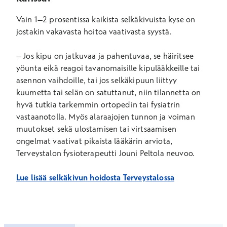
Vain 1–2 prosentissa kaikista selkäkivuista kyse on
jostakin vakavasta hoitoa vaativasta syystä.
– Jos kipu on jatkuvaa ja pahentuvaa, se häiritsee
yöunta eikä reagoi tavanomaisille kipulääkkeille tai
asennon vaihdoille, tai jos selkäkipuun liittyy
kuumetta tai selän on satuttanut, niin tilannetta on
hyvä tutkia tarkemmin ortopedin tai fysiatrin
vastaanotolla. Myös alaraajojen tunnon ja voiman
muutokset sekä ulostamisen tai virtsaamisen
ongelmat vaativat pikaista lääkärin arviota,
Terveystalon fysioterapeutti Jouni Peltola neuvoo.
Lue lisää selkäkivun hoidosta Terveystalossa