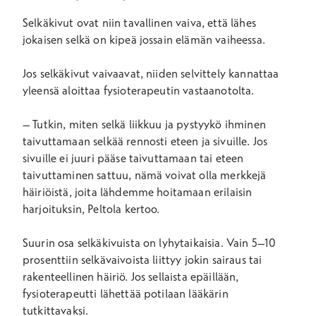
Selkäkivut ovat niin tavallinen vaiva, että lähes
jokaisen selkä on kipeä jossain elämän vaiheessa.
Jos selkäkivut vaivaavat, niiden selvittely kannattaa
yleensä aloittaa fysioterapeutin vastaanotolta.
– Tutkin, miten selkä liikkuu ja pystyykö ihminen
taivuttamaan selkää rennosti eteen ja sivuille. Jos
sivuille ei juuri pääse taivuttamaan tai eteen
taivuttaminen sattuu, nämä voivat olla merkkejä
häiriöistä, joita lähdemme hoitamaan erilaisin
harjoituksin, Peltola kertoo.
Suurin osa selkäkivuista on lyhytaikaisia. Vain 5–10
prosenttiin selkävaivoista liittyy jokin sairaus tai
rakenteellinen häiriö. Jos sellaista epäillään,
fysioterapeutti lähettää potilaan lääkärin
tutkittavaksi.