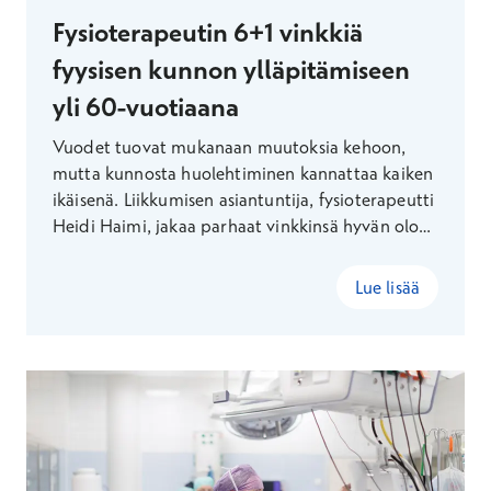
Fysioterapeutin 6+1 vinkkiä
fyysisen kunnon ylläpitämiseen
yli 60-vuotiaana
Vuodet tuovat mukanaan muutoksia kehoon,
mutta kunnosta huolehtiminen kannattaa kaiken
ikäisenä. Liikkumisen asiantuntija, fysioterapeutti
Heidi Haimi, jakaa parhaat vinkkinsä hyvän olon
arkirutiineihin, joilla ylläpidät lihasvoimaa,
tasapainoa sekä liikkuvuutta – ja myös mielen
Lue lisää
hyvinvointia.