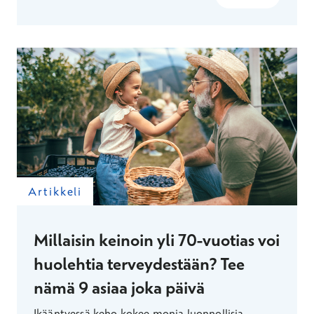
jokaista päivää.
Artikkeli
Millaisin keinoin yli 70-vuotias voi
huolehtia terveydestään? Tee
nämä 9 asiaa joka päivä
Ikääntyessä keho kokee monia luonnollisia