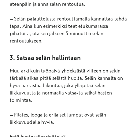
eteenpäin ja anna selän rentoutua.
– Selän palauttelusta rentouttamalla kannattaa tehdä
tapa. Aina kun esimerkiksi teet etukumarassa
pihatöitä, ota sen jälkeen 5 minuuttia selän
rentoutukseen.
3. Satsaa selän hallintaan
Muu arki kuin työpäivä yhdeksästä viiteen on sekin
tärkeää aikaa pitää selästä huolta. Selän kannalta on
hyvä harrastaa liikuntaa, joka ylläpitää selän
liikkuvuutta ja normaalia vatsa- ja selkälihasten
toimintaa.
– Pilates, jooga ja erilaiset jumpat ovat selän
liikkuvuudelle hyviä.
Entä kuntosaliharjoittelu?