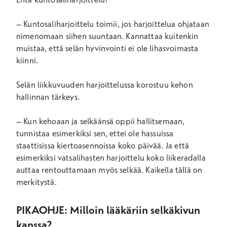
– Kuntosaliharjoittelu toimii, jos harjoittelua ohjataan
nimenomaan siihen suuntaan. Kannattaa kuitenkin
muistaa, että selän hyvinvointi ei ole lihasvoimasta
kiinni.
Selän liikkuvuuden harjoittelussa korostuu kehon
hallinnan tärkeys.
– Kun kehoaan ja selkäänsä oppii hallitsemaan,
tunnistaa esimerkiksi sen, ettei ole hassuissa
staattisissa kiertoasennoissa koko päivää. Ja että
esimerkiksi vatsalihasten harjoittelu koko liikeradalla
auttaa rentouttamaan myös selkää. Kaikella tällä on
merkitystä.
PIKAOHJE: Milloin lääkäriin selkäkivun
kanssa?