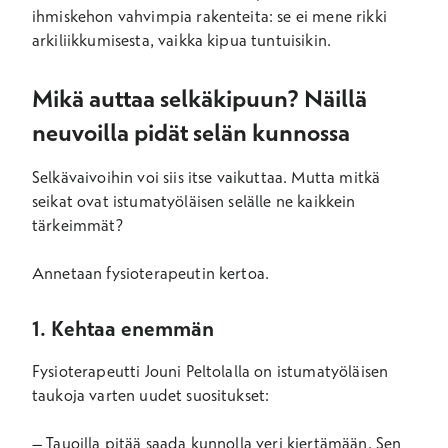
ihmiskehon vahvimpia rakenteita: se ei mene rikki
arkiliikkumisesta, vaikka kipua tuntuisikin.
Mikä auttaa selkäkipuun? Näillä
neuvoilla pidät selän kunnossa
Selkävaivoihin voi siis itse vaikuttaa. Mutta mitkä
seikat ovat istumatyöläisen selälle ne kaikkein
tärkeimmät?
Annetaan fysioterapeutin kertoa.
1. Kehtaa enemmän
Fysioterapeutti Jouni Peltolalla on istumatyöläisen
taukoja varten uudet suositukset:
– Tauoilla pitää saada kunnolla veri kiertämään. Sen