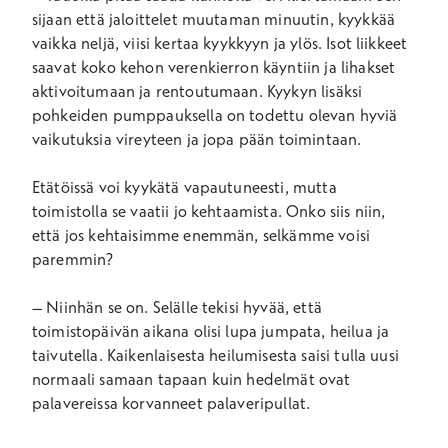
sijaan että jaloittelet muutaman minuutin, kyykkää
vaikka neljä, viisi kertaa kyykkyyn ja ylös. Isot liikkeet
saavat koko kehon verenkierron käyntiin ja lihakset
aktivoitumaan ja rentoutumaan. Kyykyn lisäksi
pohkeiden pumppauksella on todettu olevan hyviä
vaikutuksia vireyteen ja jopa pään toimintaan.
Etätöissä voi kyykätä vapautuneesti, mutta
toimistolla se vaatii jo kehtaamista. Onko siis niin,
että jos kehtaisimme enemmän, selkämme voisi
paremmin?
– Niinhän se on. Selälle tekisi hyvää, että
toimistopäivän aikana olisi lupa jumpata, heilua ja
taivutella. Kaikenlaisesta heilumisesta saisi tulla uusi
normaali samaan tapaan kuin hedelmät ovat
palavereissa korvanneet palaveripullat.