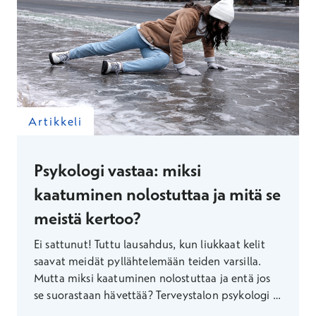
Artikkeli
Psykologi vastaa: miksi
kaatuminen nolostuttaa ja mitä se
meistä kertoo?
Ei sattunut! Tuttu lausahdus, kun liukkaat kelit
saavat meidät pyllähtelemään teiden varsilla.
Mutta miksi kaatuminen nolostuttaa ja entä jos
se suorastaan hävettää? Terveystalon psykologi ja
psykoterapeutti Matti Isosävi vastaa kysymyksiin