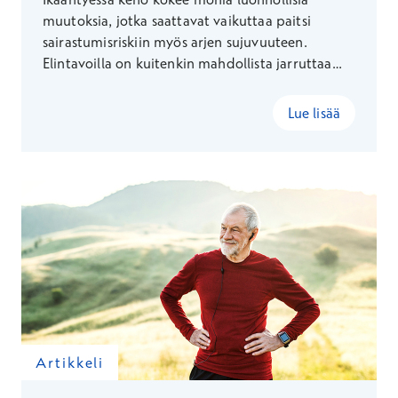
muutoksia, jotka saattavat vaikuttaa paitsi
sairastumisriskiin myös arjen sujuvuuteen.
Elintavoilla on kuitenkin mahdollista jarruttaa
muutosta minkä ikäisenä tahansa ja tehdä omista
eläkevuosistaan terveempiä.
Lue lisää
Artikkeli