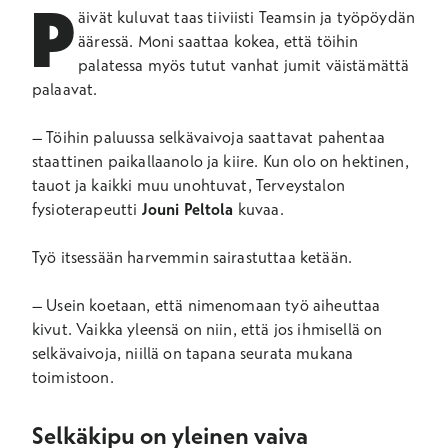
P
äivät kuluvat taas tiiviisti Teamsin ja työpöydän
ääressä. Moni saattaa kokea, että töihin
palatessa myös tutut vanhat jumit väistämättä
palaavat.
– Töihin paluussa selkävaivoja saattavat pahentaa
staattinen paikallaanolo ja kiire. Kun olo on hektinen,
tauot ja kaikki muu unohtuvat, Terveystalon
fysioterapeutti
Jouni Peltola
kuvaa.
Työ itsessään harvemmin sairastuttaa ketään.
– Usein koetaan, että nimenomaan työ aiheuttaa
kivut. Vaikka yleensä on niin, että jos ihmisellä on
selkävaivoja, niillä on tapana seurata mukana
toimistoon.
Selkäkipu on yleinen vaiva