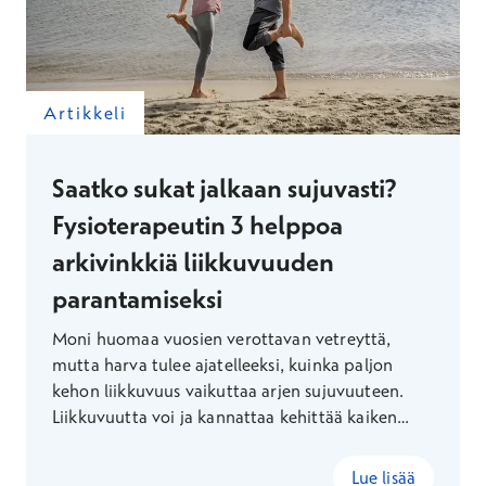
Artikkeli
Saatko sukat jalkaan sujuvasti?
Fysioterapeutin 3 helppoa
arkivinkkiä liikkuvuuden
parantamiseksi
Moni huomaa vuosien verottavan vetreyttä,
mutta harva tulee ajatelleeksi, kuinka paljon
kehon liikkuvuus vaikuttaa arjen sujuvuuteen.
Liikkuvuutta voi ja kannattaa kehittää kaiken
ikäisenä – fysioterapeutti Suvi Konster kertoo,
miten otat liikkuvuusharjoitukset helposti osaksi
Lue lisää