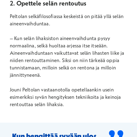
2. Opettele selän rentoutus
Peltolan selkäfilosofiassa keskeistä on pitää yllä selän
aineenvaihduntaa.
– Kun selän lihaksiston aineenvaihdunta pysyy
normaalina, selkä huoltaa arjessa itse itseään.
Aineenvaihduntaan vaikuttavat selän lihasten liike ja
niiden rentouttaminen. Siksi on niin tärkeää oppia
tunnistamaan, milloin selkä on rentona ja milloin
jännittyneenä.
Jouni Peltolan vastaanotolla opetellaankin usein
esimerkiksi syvän hengityksen tekniikoita ja keinoja
rentouttaa selän lihaksia.
Kun hengittää syvään ulos