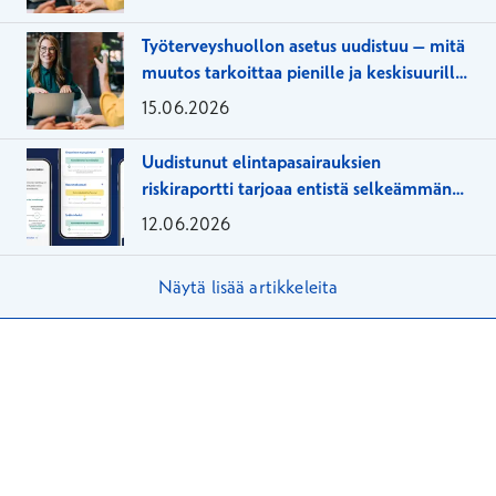
Työterveyshuollon asetus uudistuu – mitä
muutos tarkoittaa pienille ja keskisuurille
yrityksille?
15.06.2026
Uudistunut elintapasairauksien
riskiraportti tarjoaa entistä selkeämmän
näkymän terveydentilaan
12.06.2026
Näytä lisää artikkeleita