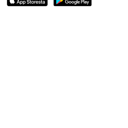
Avautuu uuteen ikkunaan
Avautuu uuteen ikkunaan
Henkilöasiakkaat
Hinnasto
Ajanvaraus
Toimipaikat
Asiantuntijat
Anna palautetta
Ajan peruutus