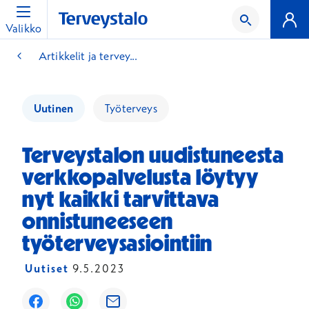
Valikko
Artikkelit ja tervey...
Uutinen
Työterveys
Terveystalon uudistuneesta
verkkopalvelusta löytyy
nyt kaikki tarvittava
onnistuneeseen
työterveysasiointiin
Uutiset
9.5.2023
Avautuu uuteen ikkunaan
Avautuu uuteen ikkunaan
Avautuu uuteen ikkunaan