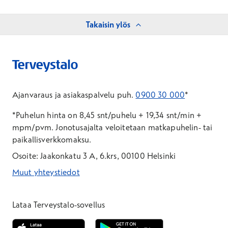
Takaisin ylös
Ajanvaraus ja asiakaspalvelu puh.
0900 30 000
*
*Puhelun hinta on 8,45 snt/puhelu + 19,34 snt/min +
mpm/pvm.
Jonotusajalta veloitetaan matkapuhelin- tai
paikallisverkkomaksu.
Osoite: Jaakonkatu 3 A, 6.krs, 00100 Helsinki
Muut yhteystiedot
*Puhelun hinta on 8,35 snt/puhelu + 19,33 snt/min + mpm/pvm
*Puhelun hinta on matkapuhelinliittymästä 8,35 snt/puhelu + 
Lataa Terveystalo-sovellus