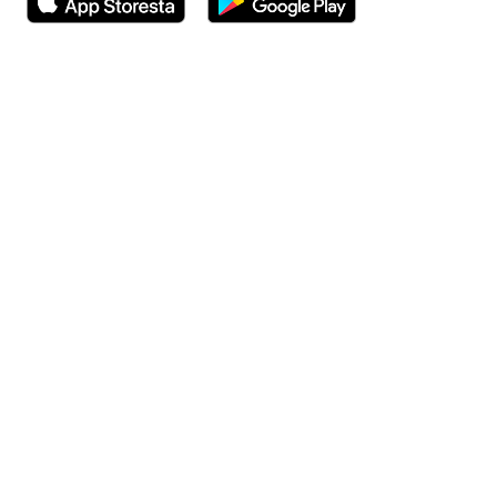
Avautuu uuteen ikkunaan
Avautuu uuteen ikkunaan
Henkilöasiakkaat
Hinnasto
Ajanvaraus
Toimipaikat
Asiantuntijat
Anna palautetta
Ajan peruutus