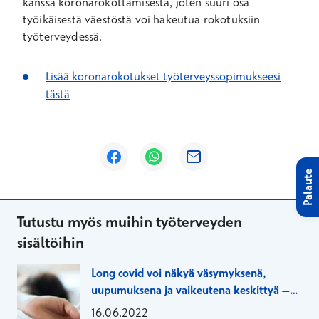
kanssa koronarokottamisesta, joten suuri osa
työikäisestä väestöstä voi hakeutua rokotuksiin
työterveydessä.
Lisää koronarokotukset työterveyssopimukseesi
tästä
Avautuu uuteen ikkunaan
Avautuu uuteen ikkunaan
Avautuu uuteen ikkunaan
Palaute
Tutustu myös muihin työterveyden
sisältöihin
Long covid voi näkyä väsymyksenä,
uupumuksena ja vaikeutena keskittyä –
tavoitteellinen hoito tukee paluuta
16.06.2022