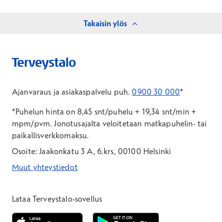
Takaisin ylös
Ajanvaraus ja asiakaspalvelu puh.
0900 30 000
*
*Puhelun hinta on 8,45 snt/puhelu + 19,34 snt/min +
mpm/pvm.
Jonotusajalta veloitetaan matkapuhelin- tai
paikallisverkkomaksu.
Osoite: Jaakonkatu 3 A, 6.krs, 00100 Helsinki
Muut yhteystiedot
*Puhelun hinta on 8,35 snt/puhelu + 19,33 snt/min + mpm/pvm
*Puhelun hinta on matkapuhelinliittymästä 8,35 snt/puhelu + 
Lataa Terveystalo-sovellus