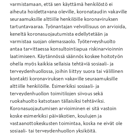
varmistamaan, että sen käyttämä henkilöstö ei
aiheuta hoidettavana oleville, koronataudin vakaville
seuraamuksille alttiille henkilöille koronaviruksen
tartuntavaaraa. Työnantajan velvollisuus on arvioida,
keneltä koronasuojautumista edellytetään ja
varmistaa suojan olemassaolo. Työterveyshuolto
antaa tarvittaessa konsultointiapua riskinarvioinnin
laatimiseen. Käytännössä säännös koskee hoitotyön
ohella myös kaikkia sellaisia tehtäviä sosiaali- ja
terveydenhuollossa, joihin liittyy suora tai välillinen
kontakti koronaviruksen vakaville seuraamuksille
alttiille henkilöille. Esimerkiksi sosiaali- ja
terveydenhuollon toimitilojen siivous sekä
ruokahuolto katsotaan tällaisiksi tehtäviksi.
Koronasuojautumisen arvioiminen ei sitä vastoin
koske esimerkiksi päiväkotien, koulujen ja
vastaanottokeskusten toimintaa, koska ne eivät ole
sosiaali- tai terveydenhuollon yksiköitä.