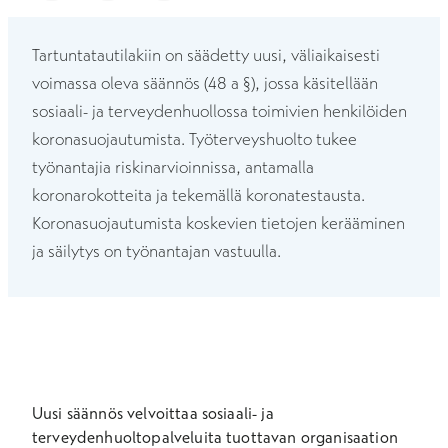
Tartuntatautilakiin on säädetty uusi, väliaikaisesti
voimassa oleva säännös (48 a §), jossa käsitellään
sosiaali- ja terveydenhuollossa toimivien henkilöiden
koronasuojautumista. Työterveyshuolto tukee
työnantajia riskinarvioinnissa, antamalla
koronarokotteita ja tekemällä koronatestausta.
Koronasuojautumista koskevien tietojen kerääminen
ja säilytys on työnantajan vastuulla.
Uusi säännös velvoittaa sosiaali- ja
terveydenhuoltopalveluita tuottavan organisaation