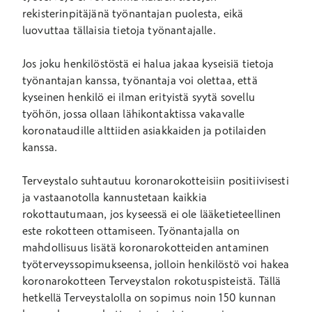
rekisterinpitäjänä työnantajan puolesta, eikä
luovuttaa tällaisia tietoja työnantajalle.
Jos joku henkilöstöstä ei halua jakaa kyseisiä tietoja
työnantajan kanssa, työnantaja voi olettaa, että
kyseinen henkilö ei ilman erityistä syytä sovellu
työhön, jossa ollaan lähikontaktissa vakavalle
koronataudille alttiiden asiakkaiden ja potilaiden
kanssa.
Terveystalo suhtautuu koronarokotteisiin positiivisesti
ja vastaanotolla kannustetaan kaikkia
rokottautumaan, jos kyseessä ei ole lääketieteellinen
este rokotteen ottamiseen. Työnantajalla on
mahdollisuus lisätä koronarokotteiden antaminen
työterveyssopimukseensa, jolloin henkilöstö voi hakea
koronarokotteen Terveystalon rokotuspisteistä. Tällä
hetkellä Terveystalolla on sopimus noin 150 kunnan