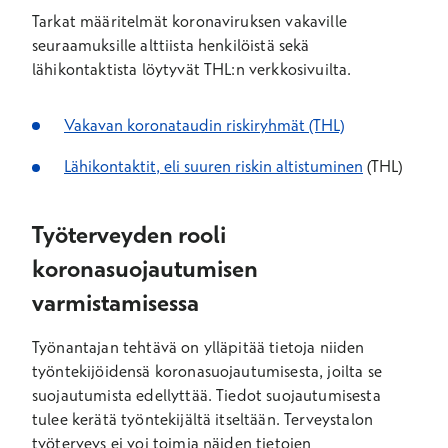
Tarkat määritelmät koronaviruksen vakaville
seuraamuksille alttiista henkilöistä sekä
lähikontaktista löytyvät THL:n verkkosivuilta.
Vakavan koronataudin riskiryhmät (THL)
Lähikontaktit, eli suuren riskin altistuminen
(THL)
Työterveyden rooli
koronasuojautumisen
varmistamisessa
Työnantajan tehtävä on ylläpitää tietoja niiden
työntekijöidensä koronasuojautumisesta, joilta se
suojautumista edellyttää. Tiedot suojautumisesta
tulee kerätä työntekijältä itseltään. Terveystalon
työterveys ei voi toimia näiden tietojen